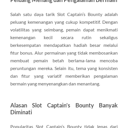
Salah satu daya tarik Slot Captain’s Bounty adalah
peluang kemenangan yang cukup kompetitif. Dengan
volatilitas yang seimbang, pemain dapat menikmati
kemenangan kecil secara rutin sekaligus
berkesempatan mendapatkan hadiah besar melalui
fitur bonus. Alur permainan yang tidak membosankan
membuat pemain betah berlama-lama mencoba
peruntungan mereka. Selain itu, tema yang konsisten
dan fitur yang variatif memberikan pengalaman
bermain yang menyenangkan dan menantang.
Alasan Slot Captain’s Bounty Banyak
Diminati
Popularitas Slot Captain’s Bounty tidak lepas dari