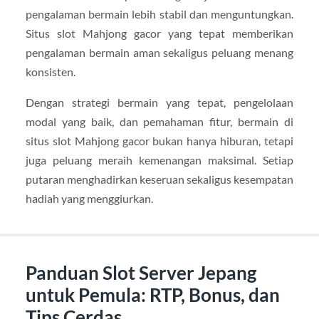
pengalaman bermain lebih stabil dan menguntungkan.
Situs slot Mahjong gacor yang tepat memberikan
pengalaman bermain aman sekaligus peluang menang
konsisten.
Dengan strategi bermain yang tepat, pengelolaan
modal yang baik, dan pemahaman fitur, bermain di
situs slot Mahjong gacor bukan hanya hiburan, tetapi
juga peluang meraih kemenangan maksimal. Setiap
putaran menghadirkan keseruan sekaligus kesempatan
hadiah yang menggiurkan.
Panduan Slot Server Jepang
untuk Pemula: RTP, Bonus, dan
Tips Cerdas