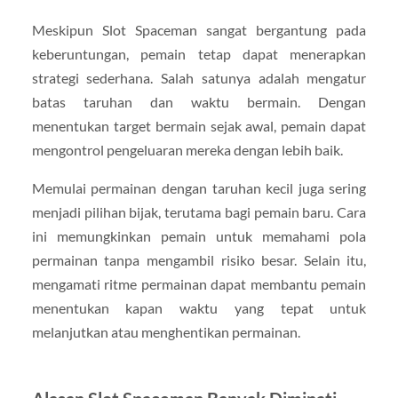
Meskipun Slot Spaceman sangat bergantung pada
keberuntungan, pemain tetap dapat menerapkan
strategi sederhana. Salah satunya adalah mengatur
batas taruhan dan waktu bermain. Dengan
menentukan target bermain sejak awal, pemain dapat
mengontrol pengeluaran mereka dengan lebih baik.
Memulai permainan dengan taruhan kecil juga sering
menjadi pilihan bijak, terutama bagi pemain baru. Cara
ini memungkinkan pemain untuk memahami pola
permainan tanpa mengambil risiko besar. Selain itu,
mengamati ritme permainan dapat membantu pemain
menentukan kapan waktu yang tepat untuk
melanjutkan atau menghentikan permainan.