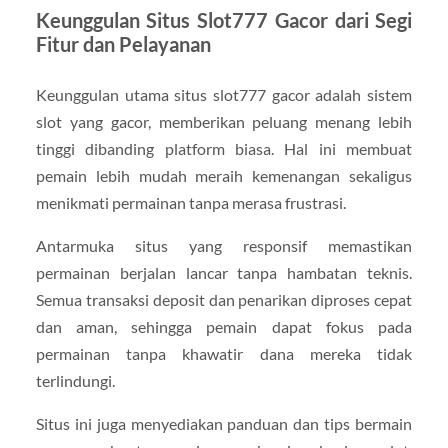
Keunggulan Situs Slot777 Gacor dari Segi
Fitur dan Pelayanan
Keunggulan utama situs slot777 gacor adalah sistem
slot yang gacor, memberikan peluang menang lebih
tinggi dibanding platform biasa. Hal ini membuat
pemain lebih mudah meraih kemenangan sekaligus
menikmati permainan tanpa merasa frustrasi.
Antarmuka situs yang responsif memastikan
permainan berjalan lancar tanpa hambatan teknis.
Semua transaksi deposit dan penarikan diproses cepat
dan aman, sehingga pemain dapat fokus pada
permainan tanpa khawatir dana mereka tidak
terlindungi.
Situs ini juga menyediakan panduan dan tips bermain