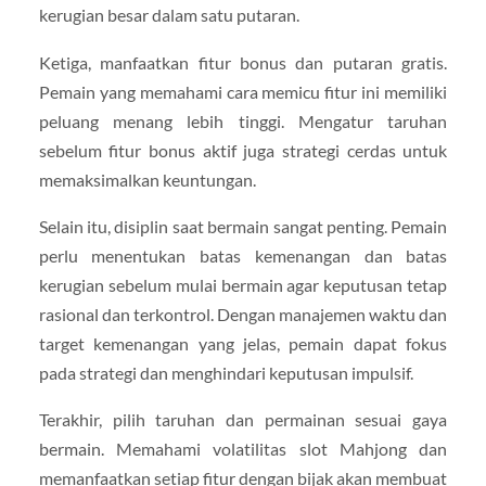
kerugian besar dalam satu putaran.
Ketiga, manfaatkan fitur bonus dan putaran gratis.
Pemain yang memahami cara memicu fitur ini memiliki
peluang menang lebih tinggi. Mengatur taruhan
sebelum fitur bonus aktif juga strategi cerdas untuk
memaksimalkan keuntungan.
Selain itu, disiplin saat bermain sangat penting. Pemain
perlu menentukan batas kemenangan dan batas
kerugian sebelum mulai bermain agar keputusan tetap
rasional dan terkontrol. Dengan manajemen waktu dan
target kemenangan yang jelas, pemain dapat fokus
pada strategi dan menghindari keputusan impulsif.
Terakhir, pilih taruhan dan permainan sesuai gaya
bermain. Memahami volatilitas slot Mahjong dan
memanfaatkan setiap fitur dengan bijak akan membuat