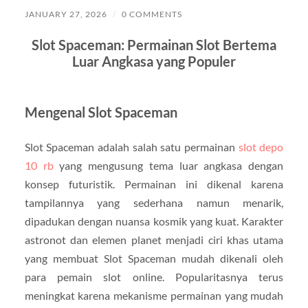
JANUARY 27, 2026
/
0 COMMENTS
Slot Spaceman: Permainan Slot Bertema
Luar Angkasa yang Populer
Mengenal Slot Spaceman
Slot Spaceman adalah salah satu permainan
slot depo
10 rb
yang mengusung tema luar angkasa dengan
konsep futuristik. Permainan ini dikenal karena
tampilannya yang sederhana namun menarik,
dipadukan dengan nuansa kosmik yang kuat. Karakter
astronot dan elemen planet menjadi ciri khas utama
yang membuat Slot Spaceman mudah dikenali oleh
para pemain slot online. Popularitasnya terus
meningkat karena mekanisme permainan yang mudah