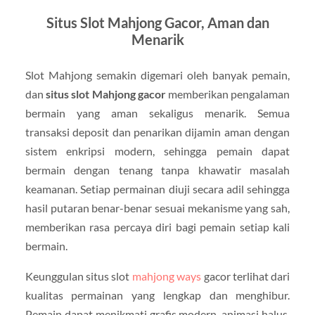
Situs Slot Mahjong Gacor, Aman dan
Menarik
Slot Mahjong semakin digemari oleh banyak pemain,
dan
situs slot Mahjong gacor
memberikan pengalaman
bermain yang aman sekaligus menarik. Semua
transaksi deposit dan penarikan dijamin aman dengan
sistem enkripsi modern, sehingga pemain dapat
bermain dengan tenang tanpa khawatir masalah
keamanan. Setiap permainan diuji secara adil sehingga
hasil putaran benar-benar sesuai mekanisme yang sah,
memberikan rasa percaya diri bagi pemain setiap kali
bermain.
Keunggulan situs slot
mahjong ways
gacor terlihat dari
kualitas permainan yang lengkap dan menghibur.
Pemain dapat menikmati grafis modern, animasi halus,