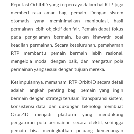
Reputasi Orbit4D yang terpercaya dalam hal RTP juga
memberi rasa aman bagi pemain. Dengan sistem
otomatis yang meminimalkan manipulasi, hasil
permainan lebih objektif dan fair. Pemain dapat fokus
pada pengalaman bermain, bukan khawatir soal
keadilan permainan. Secara keseluruhan, pemahaman
RTP membantu pemain bermain lebih rasional,
mengelola modal dengan baik, dan mengatur pola
permainan yang sesuai dengan tujuan mereka.
Kesimpulannya, memahami RTP Orbit4D secara detail
adalah langkah penting bagi pemain yang ingin
bermain dengan strategi terukur. Transparansi sistem,
konsistensi data, dan dukungan teknologi membuat
Orbit4D menjadi platform yang mendukung
pengaturan pola permainan secara efektif, sehingga
pemain bisa meningkatkan peluang kemenangan