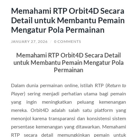
Memahami RTP Orbit4D Secara
Detail untuk Membantu Pemain
Mengatur Pola Permainan
JANUARY 27, 2026
/
0 COMMENTS
Memahami RTP Orbit4D Secara Detail
untuk Membantu Pemain Mengatur Pola
Permainan
Dalam dunia permainan online, istilah RTP (
Return to
Player
) sering menjadi perhatian utama bagi pemain
yang ingin meningkatkan peluang kemenangan
mereka. Orbit4D adalah salah satu platform yang
menonjol karena transparansi dan konsistensi sistem
persentase kemenangan yang ditawarkan. Memahami
RTP secara detail memungkinkan pemain untuk