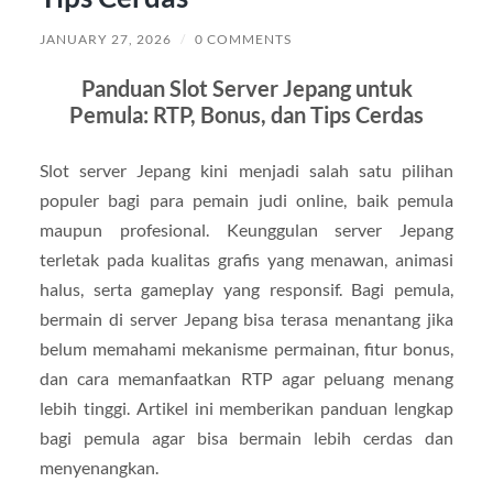
JANUARY 27, 2026
/
0 COMMENTS
Panduan Slot Server Jepang untuk
Pemula: RTP, Bonus, dan Tips Cerdas
Slot server Jepang kini menjadi salah satu pilihan
populer bagi para pemain judi online, baik pemula
maupun profesional. Keunggulan server Jepang
terletak pada kualitas grafis yang menawan, animasi
halus, serta gameplay yang responsif. Bagi pemula,
bermain di server Jepang bisa terasa menantang jika
belum memahami mekanisme permainan, fitur bonus,
dan cara memanfaatkan RTP agar peluang menang
lebih tinggi. Artikel ini memberikan panduan lengkap
bagi pemula agar bisa bermain lebih cerdas dan
menyenangkan.