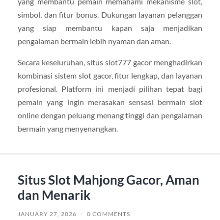
yang membantu pemain memahami mekanisme slot,
simbol, dan fitur bonus. Dukungan layanan pelanggan
yang siap membantu kapan saja menjadikan
pengalaman bermain lebih nyaman dan aman.
Secara keseluruhan, situs slot777 gacor menghadirkan
kombinasi sistem slot gacor, fitur lengkap, dan layanan
profesional. Platform ini menjadi pilihan tepat bagi
pemain yang ingin merasakan sensasi bermain slot
online dengan peluang menang tinggi dan pengalaman
bermain yang menyenangkan.
Situs Slot Mahjong Gacor, Aman
dan Menarik
JANUARY 27, 2026
/
0 COMMENTS