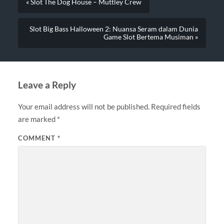
« Slot The Dog House – Muttley Crew
Slot Big Bass Halloween 2: Nuansa Seram dalam Dunia
Game Slot Bertema Musiman »
Leave a Reply
Your email address will not be published.
Required fields
are marked
*
COMMENT
*