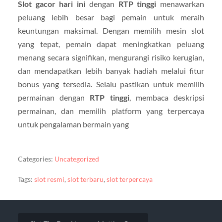
Slot gacor hari ini
dengan
RTP tinggi
menawarkan
peluang lebih besar bagi pemain untuk meraih
keuntungan maksimal. Dengan memilih mesin slot
yang tepat, pemain dapat meningkatkan peluang
menang secara signifikan, mengurangi risiko kerugian,
dan mendapatkan lebih banyak hadiah melalui fitur
bonus yang tersedia. Selalu pastikan untuk memilih
permainan dengan
RTP tinggi
, membaca deskripsi
permainan, dan memilih platform yang terpercaya
untuk pengalaman bermain yang
Categories:
Uncategorized
Tags:
slot resmi
,
slot terbaru
,
slot terpercaya