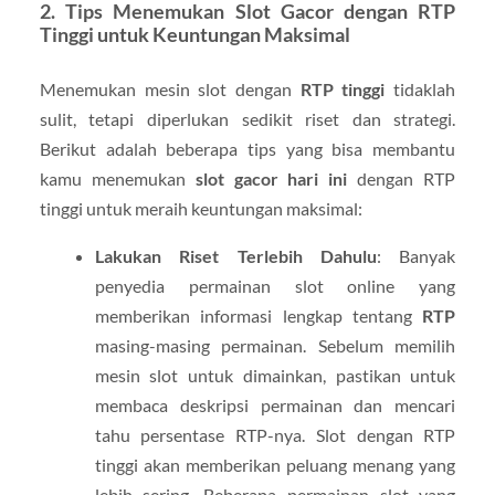
2.
Tips Menemukan Slot Gacor dengan RTP
Tinggi untuk Keuntungan Maksimal
Menemukan mesin slot dengan
RTP tinggi
tidaklah
sulit, tetapi diperlukan sedikit riset dan strategi.
Berikut adalah beberapa tips yang bisa membantu
kamu menemukan
slot gacor hari ini
dengan RTP
tinggi untuk meraih keuntungan maksimal:
Lakukan Riset Terlebih Dahulu
: Banyak
penyedia permainan slot online yang
memberikan informasi lengkap tentang
RTP
masing-masing permainan. Sebelum memilih
mesin slot untuk dimainkan, pastikan untuk
membaca deskripsi permainan dan mencari
tahu persentase RTP-nya. Slot dengan RTP
tinggi akan memberikan peluang menang yang
lebih sering. Beberapa permainan slot yang