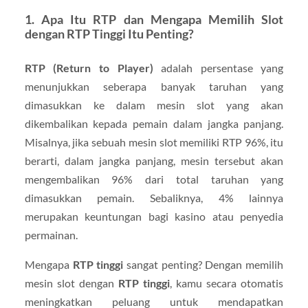
1.
Apa Itu RTP dan Mengapa Memilih Slot
dengan RTP Tinggi Itu Penting?
RTP (Return to Player)
adalah persentase yang
menunjukkan seberapa banyak taruhan yang
dimasukkan ke dalam mesin slot yang akan
dikembalikan kepada pemain dalam jangka panjang.
Misalnya, jika sebuah mesin slot memiliki RTP 96%, itu
berarti, dalam jangka panjang, mesin tersebut akan
mengembalikan 96% dari total taruhan yang
dimasukkan pemain. Sebaliknya, 4% lainnya
merupakan keuntungan bagi kasino atau penyedia
permainan.
Mengapa
RTP tinggi
sangat penting? Dengan memilih
mesin slot dengan
RTP tinggi
, kamu secara otomatis
meningkatkan peluang untuk mendapatkan