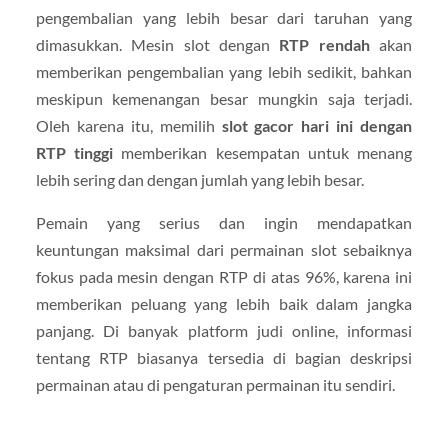
pengembalian yang lebih besar dari taruhan yang
dimasukkan. Mesin slot dengan
RTP rendah
akan
memberikan pengembalian yang lebih sedikit, bahkan
meskipun kemenangan besar mungkin saja terjadi.
Oleh karena itu, memilih
slot gacor hari ini dengan
RTP tinggi
memberikan kesempatan untuk menang
lebih sering dan dengan jumlah yang lebih besar.
Pemain yang serius dan ingin mendapatkan
keuntungan maksimal dari permainan slot sebaiknya
fokus pada mesin dengan RTP di atas 96%, karena ini
memberikan peluang yang lebih baik dalam jangka
panjang. Di banyak platform judi online, informasi
tentang RTP biasanya tersedia di bagian deskripsi
permainan atau di pengaturan permainan itu sendiri.