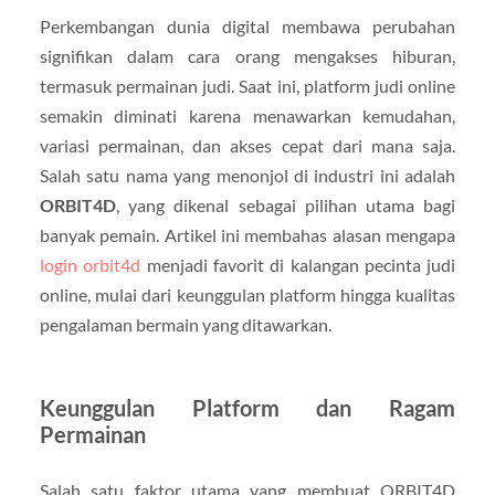
Perkembangan dunia digital membawa perubahan
signifikan dalam cara orang mengakses hiburan,
termasuk permainan judi. Saat ini, platform judi online
semakin diminati karena menawarkan kemudahan,
variasi permainan, dan akses cepat dari mana saja.
Salah satu nama yang menonjol di industri ini adalah
ORBIT4D
, yang dikenal sebagai pilihan utama bagi
banyak pemain. Artikel ini membahas alasan mengapa
login orbit4d
menjadi favorit di kalangan pecinta judi
online, mulai dari keunggulan platform hingga kualitas
pengalaman bermain yang ditawarkan.
Keunggulan Platform dan Ragam
Permainan
Salah satu faktor utama yang membuat ORBIT4D