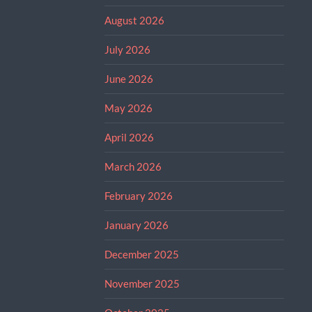
August 2026
July 2026
June 2026
May 2026
April 2026
March 2026
February 2026
January 2026
December 2025
November 2025