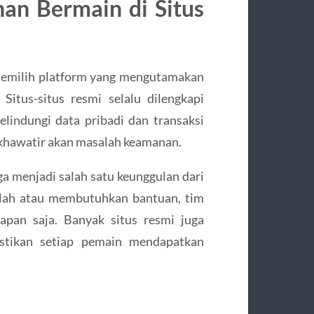
n Bermain di Situs
 memilih platform yang mengutamakan
itus-situs resmi selalu dilengkapi
lindungi data pribadi dan transaksi
 khawatir akan masalah keamanan.
uga menjadi salah satu keunggulan dari
alah atau membutuhkan bantuan, tim
pan saja. Banyak situs resmi juga
stikan setiap pemain mendapatkan