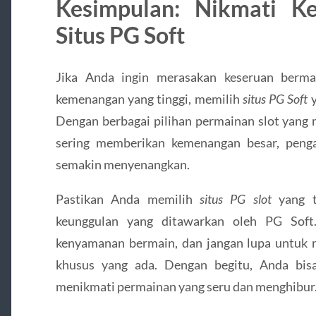
Kesimpulan: Nikmati K
Situs PG Soft
Jika Anda ingin merasakan keseruan berma
kemenangan yang tinggi, memilih
situs PG Soft
y
Dengan berbagai pilihan permainan slot yang m
sering memberikan kemenangan besar, peng
semakin menyenangkan.
Pastikan Anda memilih
situs PG slot
yang t
keunggulan yang ditawarkan oleh PG Soft
kenyamanan bermain, dan jangan lupa untuk m
khusus yang ada. Dengan begitu, Anda bis
menikmati permainan yang seru dan menghibur