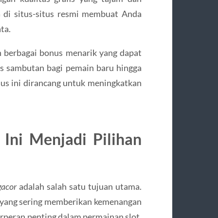
G di situs-situs resmi membuat Anda
ta.
 berbagai bonus menarik yang dapat
s sambutan bagi pemain baru hingga
nus ini dirancang untuk meningkatkan
Ini Menjadi Pilihan
gacor
adalah salah satu tujuan utama.
ot yang sering memberikan kemenangan
rperan penting dalam permainan slot,