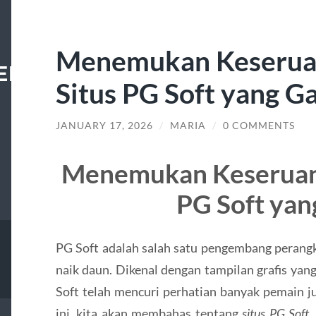
Menemukan Keseruan
EET.COM
Situs PG Soft yang G
JANUARY 17, 2026
/
MARIA
/
0 COMMENTS
Menemukan Keseruan 
PG Soft yan
PG Soft adalah salah satu pengembang perangk
naik daun. Dikenal dengan tampilan grafis yang
Soft telah mencuri perhatian banyak pemain ju
ini, kita akan membahas tentang
situs PG Soft
,