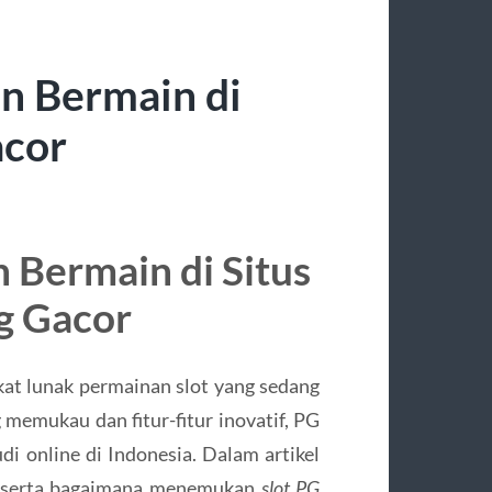
 Bermain di
acor
Bermain di Situs
g Gacor
at lunak permainan slot yang sedang
 memukau dan fitur-fitur inovatif, PG
di online di Indonesia. Dalam artikel
 serta bagaimana menemukan
slot PG