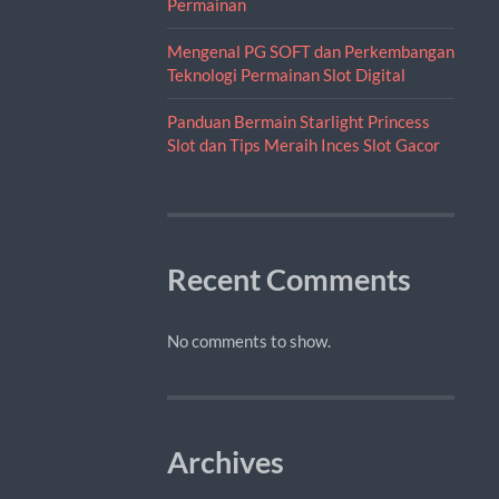
Permainan
Mengenal PG SOFT dan Perkembangan
Teknologi Permainan Slot Digital
Panduan Bermain Starlight Princess
Slot dan Tips Meraih Inces Slot Gacor
Recent Comments
No comments to show.
Archives