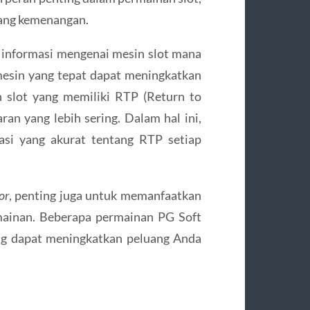
uang kemenangan.
 informasi mengenai mesin slot mana
mesin yang tepat dapat meningkatkan
 slot yang memiliki RTP (Return to
an yang lebih sering. Dalam hal ini,
si yang akurat tentang RTP setiap
or
, penting juga untuk memanfaatkan
rmainan. Beberapa permainan PG Soft
ang dapat meningkatkan peluang Anda