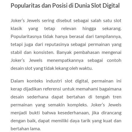
Popularitas dan Posisi di Dunia Slot Digital
Joker’s Jewels sering disebut sebagai salah satu slot
klasik yang tetap relevan hingga sekarang.
Popularitasnya tidak hanya berasal dari tampilannya,
tetapi juga dari reputasinya sebagai permainan yang
stabil dan konsisten. Banyak pembahasan mengenai
Joker’s Jewels menempatkannya sebagai contoh
desain slot yang tidak lekang oleh waktu.
Dalam konteks industri slot digital, permainan ini
kerap dijadikan referensi untuk memahami bagaimana
desain sederhana dapat bertahan di tengah tren
permainan yang semakin kompleks. Joker’s Jewels
menjadi bukti bahwa kesederhanaan, jika dirancang
dengan baik, dapat memiliki daya tarik yang kuat dan
bertahan lama.