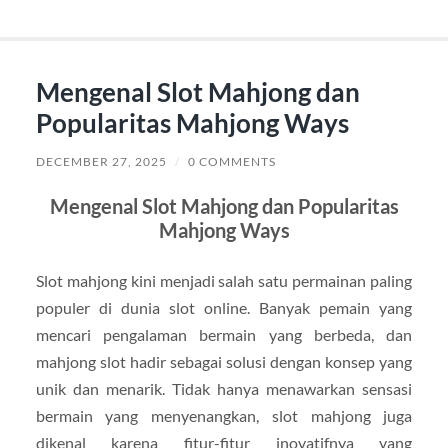
Mengenal Slot Mahjong dan
Popularitas Mahjong Ways
DECEMBER 27, 2025
/
0 COMMENTS
Mengenal Slot Mahjong dan Popularitas
Mahjong Ways
Slot mahjong kini menjadi salah satu permainan paling
populer di dunia slot online. Banyak pemain yang
mencari pengalaman bermain yang berbeda, dan
mahjong slot hadir sebagai solusi dengan konsep yang
unik dan menarik. Tidak hanya menawarkan sensasi
bermain yang menyenangkan, slot mahjong juga
dikenal karena fitur-fitur inovatifnya yang