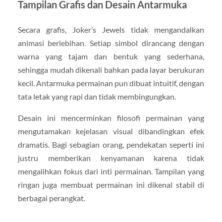
Tampilan Grafis dan Desain Antarmuka
Secara grafis, Joker’s Jewels tidak mengandalkan
animasi berlebihan. Setiap simbol dirancang dengan
warna yang tajam dan bentuk yang sederhana,
sehingga mudah dikenali bahkan pada layar berukuran
kecil. Antarmuka permainan pun dibuat intuitif, dengan
tata letak yang rapi dan tidak membingungkan.
Desain ini mencerminkan filosofi permainan yang
mengutamakan kejelasan visual dibandingkan efek
dramatis. Bagi sebagian orang, pendekatan seperti ini
justru memberikan kenyamanan karena tidak
mengalihkan fokus dari inti permainan. Tampilan yang
ringan juga membuat permainan ini dikenal stabil di
berbagai perangkat.