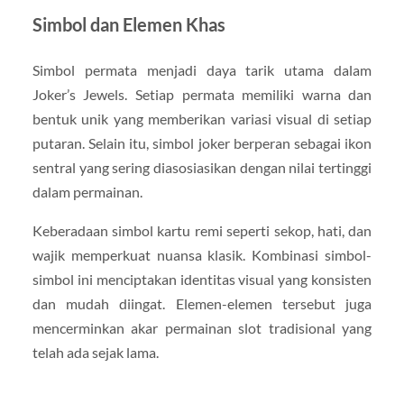
Simbol dan Elemen Khas
Simbol permata menjadi daya tarik utama dalam
Joker’s Jewels. Setiap permata memiliki warna dan
bentuk unik yang memberikan variasi visual di setiap
putaran. Selain itu, simbol joker berperan sebagai ikon
sentral yang sering diasosiasikan dengan nilai tertinggi
dalam permainan.
Keberadaan simbol kartu remi seperti sekop, hati, dan
wajik memperkuat nuansa klasik. Kombinasi simbol-
simbol ini menciptakan identitas visual yang konsisten
dan mudah diingat. Elemen-elemen tersebut juga
mencerminkan akar permainan slot tradisional yang
telah ada sejak lama.