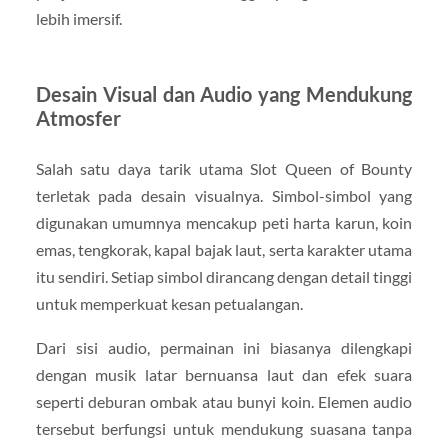
lebih imersif.
Desain Visual dan Audio yang Mendukung
Atmosfer
Salah satu daya tarik utama Slot Queen of Bounty
terletak pada desain visualnya. Simbol-simbol yang
digunakan umumnya mencakup peti harta karun, koin
emas, tengkorak, kapal bajak laut, serta karakter utama
itu sendiri. Setiap simbol dirancang dengan detail tinggi
untuk memperkuat kesan petualangan.
Dari sisi audio, permainan ini biasanya dilengkapi
dengan musik latar bernuansa laut dan efek suara
seperti deburan ombak atau bunyi koin. Elemen audio
tersebut berfungsi untuk mendukung suasana tanpa