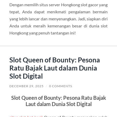
Dengan memilih situs server Hongkong slot gacor yang
tepat, Anda dapat menikmati pengalaman bermain
yang lebih lancar dan menyenangkan. Jadi, siapkan diri
Anda untuk meraih kemenangan besar di dunia slot
Hongkong yang penuh tantangan ini!
Slot Queen of Bounty: Pesona
Ratu Bajak Laut dalam Dunia
Slot Digital
DECEMBER 29, 2025
/
0 COMMENTS
Slot Queen of Bounty: Pesona Ratu Bajak
Laut dalam Dunia Slot Digital