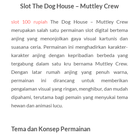
Slot The Dog House – Muttley Crew
slot 100 rupiah
The Dog House – Muttley Crew
merupakan salah satu permainan slot digital bertema
anjing yang menonjolkan gaya visual kartunis dan
suasana ceria. Permainan ini menghadirkan karakter-
karakter anjing dengan kepribadian berbeda yang
tergabung dalam satu kru bernama Muttley Crew.
Dengan latar rumah anjing yang penuh warna,
permainan ini dirancang untuk memberikan
pengalaman visual yang ringan, menghibur, dan mudah
dipahami, terutama bagi pemain yang menyukai tema
hewan dan animasi lucu.
Tema dan Konsep Permainan