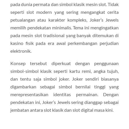
pada dunia permata dan simbol klasik mesin slot. Tidak
seperti slot modern yang sering mengangkat cerita
petualangan atau karakter kompleks, Joker’s Jewels
memilih pendekatan minimalis. Tema ini mengingatkan
pada mesin slot tradisional yang banyak ditemukan di
kasino fisik pada era awal perkembangan perjudian
elektronik.
Konsep tersebut diperkuat dengan penggunaan
simbol-simbol klasik seperti kartu remi, angka tujuh,
dan tentu saja simbol joker. Joker sendiri biasanya
digambarkan sebagai simbol bernilai tinggi yang
merepresentasikan identitas permainan. Dengan
pendekatan ini, Joker’s Jewels sering dianggap sebagai
jembatan antara slot klasik dan slot digital masa kini.