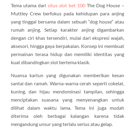
Tema utama dari
situs slot bet 100
The Dog House –
Muttley Crew berfokus pada kehidupan para anjing
yang tinggal bersama dalam sebuah “dog house” atau
rumah anjing. Setiap karakter anjing digambarkan
dengan ciri khas tersendiri, mulai dari ekspresi wajah,
aksesori, hingga gaya berpakaian. Konsep ini membuat
permainan terasa hidup dan memiliki identitas yang
kuat dibandingkan slot bertema klasik.
Nuansa kartun yang digunakan memberikan kesan
santai dan ramah. Warna-warna cerah seperti cokelat,
kuning, dan hijau mendominasi tampilan, sehingga
menciptakan suasana yang menyenangkan untuk
dilihat dalam waktu lama. Tema ini juga mudah
diterima oleh berbagai kalangan karena tidak
mengandung unsur yang terlalu serius atau gelap.