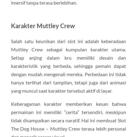
imersif tanpa terasa berlebihan.
Karakter Muttley Crew
Salah satu keunikan dari slot ini adalah keberadaan
Muttley Crew sebagai kumpulan karakter utama.
Setiap anjing dalam kru memiliki desain dan
karakteristik yang berbeda, sehingga pemain dapat
dengan mudah mengenali mereka. Perbedaan ini tidak
hanya terlihat dari tampilan, tetapi juga dari animasi
yang muncul saat karakter tersebut aktif di layar.
Keberagaman karakter memberikan kesan bahwa
permainan ini memiliki “cerita” tersendiri, meskipun
tidak disampaikan secara naratif. Hal ini membuat Slot
The Dog House – Muttley Crew terasa lebih personal
dan menarik secara visual.