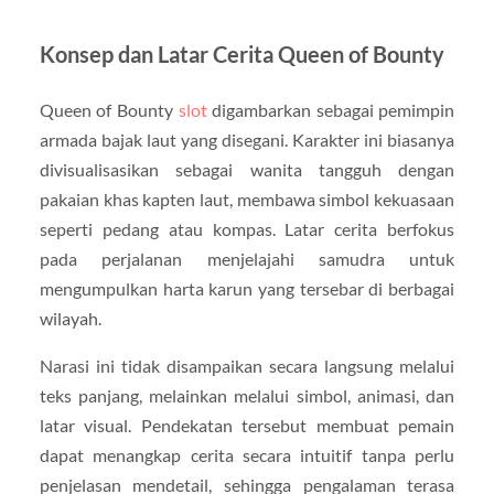
Konsep dan Latar Cerita Queen of Bounty
Queen of Bounty
slot
digambarkan sebagai pemimpin
armada bajak laut yang disegani. Karakter ini biasanya
divisualisasikan sebagai wanita tangguh dengan
pakaian khas kapten laut, membawa simbol kekuasaan
seperti pedang atau kompas. Latar cerita berfokus
pada perjalanan menjelajahi samudra untuk
mengumpulkan harta karun yang tersebar di berbagai
wilayah.
Narasi ini tidak disampaikan secara langsung melalui
teks panjang, melainkan melalui simbol, animasi, dan
latar visual. Pendekatan tersebut membuat pemain
dapat menangkap cerita secara intuitif tanpa perlu
penjelasan mendetail, sehingga pengalaman terasa