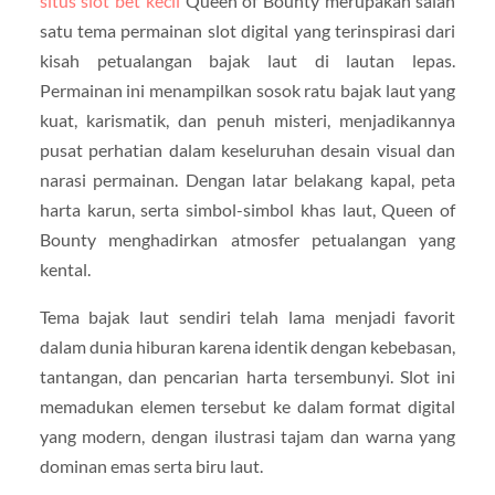
situs slot bet kecil
Queen of Bounty merupakan salah
satu tema permainan slot digital yang terinspirasi dari
kisah petualangan bajak laut di lautan lepas.
Permainan ini menampilkan sosok ratu bajak laut yang
kuat, karismatik, dan penuh misteri, menjadikannya
pusat perhatian dalam keseluruhan desain visual dan
narasi permainan. Dengan latar belakang kapal, peta
harta karun, serta simbol-simbol khas laut, Queen of
Bounty menghadirkan atmosfer petualangan yang
kental.
Tema bajak laut sendiri telah lama menjadi favorit
dalam dunia hiburan karena identik dengan kebebasan,
tantangan, dan pencarian harta tersembunyi. Slot ini
memadukan elemen tersebut ke dalam format digital
yang modern, dengan ilustrasi tajam dan warna yang
dominan emas serta biru laut.