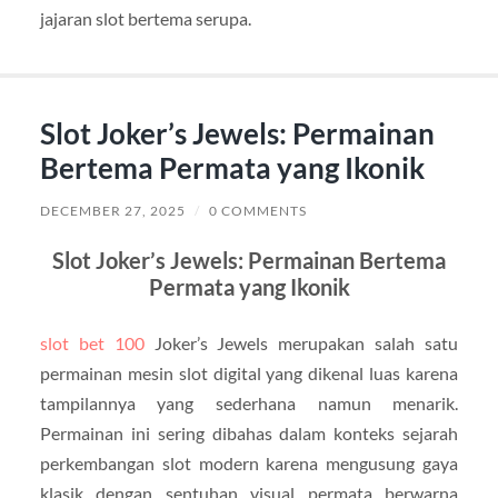
jajaran slot bertema serupa.
Slot Joker’s Jewels: Permainan
Bertema Permata yang Ikonik
DECEMBER 27, 2025
/
0 COMMENTS
Slot Joker’s Jewels: Permainan Bertema
Permata yang Ikonik
slot bet 100
Joker’s Jewels merupakan salah satu
permainan mesin slot digital yang dikenal luas karena
tampilannya yang sederhana namun menarik.
Permainan ini sering dibahas dalam konteks sejarah
perkembangan slot modern karena mengusung gaya
klasik dengan sentuhan visual permata berwarna