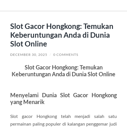
Slot Gacor Hongkong: Temukan
Keberuntungan Anda di Dunia
Slot Online
DECEMBER 30, 2025
/
0 COMMENTS
Slot Gacor Hongkong: Temukan
Keberuntungan Anda di Dunia Slot Online
Menyelami Dunia Slot Gacor Hongkong
yang Menarik
Slot gacor Hongkong telah menjadi salah satu
permainan paling populer di kalangan penggemar judi