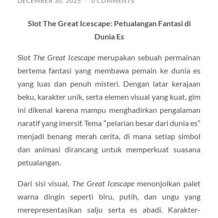
DECEMBER 30, 2025
/
0 COMMENTS
Slot The Great Icescape: Petualangan Fantasi di
Dunia Es
Slot
The Great Icescape
merupakan sebuah permainan
bertema fantasi yang membawa pemain ke dunia es
yang luas dan penuh misteri. Dengan latar kerajaan
beku, karakter unik, serta elemen visual yang kuat, gim
ini dikenal karena mampu menghadirkan pengalaman
naratif yang imersif. Tema “pelarian besar dari dunia es”
menjadi benang merah cerita, di mana setiap simbol
dan animasi dirancang untuk memperkuat suasana
petualangan.
Dari sisi visual,
The Great Icescape
menonjolkan palet
warna dingin seperti biru, putih, dan ungu yang
merepresentasikan salju serta es abadi. Karakter-