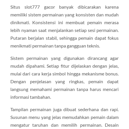
Situs slot777 gacor banyak dibicarakan karena
memiliki sistem permainan yang konsisten dan mudah
dinikmati. Konsistensi ini membuat pemain merasa
lebih nyaman saat menjalankan setiap sesi permainan.
Putaran berjalan stabil, sehingga pemain dapat fokus
menikmati permainan tanpa gangguan teknis.
Sistem permainan yang digunakan dirancang agar
mudah dipahami. Setiap fitur dijelaskan dengan jelas,
mulai dari cara kerja simbol hingga mekanisme bonus.
Dengan penjelasan yang ringkas, pemain dapat
langsung memahami permainan tanpa harus mencari
informasi tambahan.
Tampilan permainan juga dibuat sederhana dan rapi.
Susunan menu yang jelas memudahkan pemain dalam
mengatur taruhan dan memilih permainan. Desain