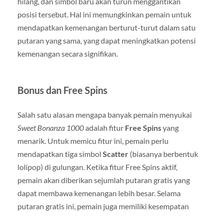
hilang, dan simbol baru akan turun menggantikan
posisi tersebut. Hal ini memungkinkan pemain untuk
mendapatkan kemenangan berturut-turut dalam satu
putaran yang sama, yang dapat meningkatkan potensi
kemenangan secara signifikan.
Bonus dan Free Spins
Salah satu alasan mengapa banyak pemain menyukai
Sweet Bonanza 1000
adalah fitur
Free Spins
yang
menarik. Untuk memicu fitur ini, pemain perlu
mendapatkan tiga simbol
Scatter
(biasanya berbentuk
lolipop) di gulungan. Ketika fitur Free Spins aktif,
pemain akan diberikan sejumlah putaran gratis yang
dapat membawa kemenangan lebih besar. Selama
putaran gratis ini, pemain juga memiliki kesempatan