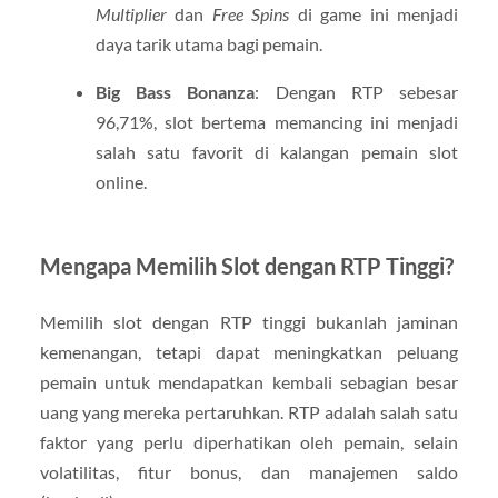
Multiplier
dan
Free Spins
di game ini menjadi
daya tarik utama bagi pemain.
Big Bass Bonanza
: Dengan RTP sebesar
96,71%, slot bertema memancing ini menjadi
salah satu favorit di kalangan pemain slot
online.
Mengapa Memilih Slot dengan RTP Tinggi?
Memilih slot dengan RTP tinggi bukanlah jaminan
kemenangan, tetapi dapat meningkatkan peluang
pemain untuk mendapatkan kembali sebagian besar
uang yang mereka pertaruhkan. RTP adalah salah satu
faktor yang perlu diperhatikan oleh pemain, selain
volatilitas, fitur bonus, dan manajemen saldo