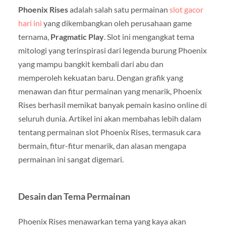
Phoenix Rises
adalah salah satu permainan
slot gacor
hari ini
yang dikembangkan oleh perusahaan game
ternama,
Pragmatic Play
. Slot ini mengangkat tema
mitologi yang terinspirasi dari legenda burung Phoenix
yang mampu bangkit kembali dari abu dan
memperoleh kekuatan baru. Dengan grafik yang
menawan dan fitur permainan yang menarik, Phoenix
Rises berhasil memikat banyak pemain kasino online di
seluruh dunia. Artikel ini akan membahas lebih dalam
tentang permainan slot Phoenix Rises, termasuk cara
bermain, fitur-fitur menarik, dan alasan mengapa
permainan ini sangat digemari.
Desain dan Tema Permainan
Phoenix Rises menawarkan tema yang kaya akan