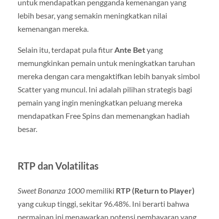
untuk mendapatkan pengganda kemenangan yang
lebih besar, yang semakin meningkatkan nilai
kemenangan mereka.
Selain itu, terdapat pula fitur
Ante Bet
yang
memungkinkan pemain untuk meningkatkan taruhan
mereka dengan cara mengaktifkan lebih banyak simbol
Scatter yang muncul. Ini adalah pilihan strategis bagi
pemain yang ingin meningkatkan peluang mereka
mendapatkan Free Spins dan memenangkan hadiah
besar.
RTP dan Volatilitas
Sweet Bonanza 1000
memiliki
RTP (Return to Player)
yang cukup tinggi, sekitar 96.48%. Ini berarti bahwa
permainan ini menawarkan potensi pembayaran yang