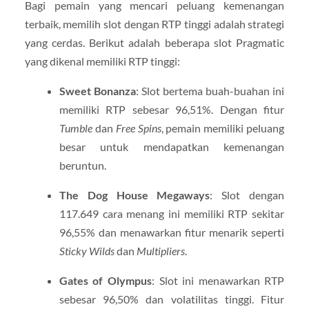
Bagi pemain yang mencari peluang kemenangan
terbaik, memilih slot dengan RTP tinggi adalah strategi
yang cerdas. Berikut adalah beberapa slot Pragmatic
yang dikenal memiliki RTP tinggi:
Sweet Bonanza
: Slot bertema buah-buahan ini
memiliki RTP sebesar 96,51%. Dengan fitur
Tumble
dan
Free Spins
, pemain memiliki peluang
besar untuk mendapatkan kemenangan
beruntun.
The Dog House Megaways
: Slot dengan
117.649 cara menang ini memiliki RTP sekitar
96,55% dan menawarkan fitur menarik seperti
Sticky Wilds
dan
Multipliers
.
Gates of Olympus
: Slot ini menawarkan RTP
sebesar 96,50% dan volatilitas tinggi. Fitur