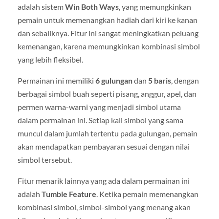
adalah sistem
Win Both Ways
, yang memungkinkan
pemain untuk memenangkan hadiah dari kiri ke kanan
dan sebaliknya. Fitur ini sangat meningkatkan peluang
kemenangan, karena memungkinkan kombinasi simbol
yang lebih fleksibel.
Permainan ini memiliki
6 gulungan
dan
5 baris
, dengan
berbagai simbol buah seperti pisang, anggur, apel, dan
permen warna-warni yang menjadi simbol utama
dalam permainan ini. Setiap kali simbol yang sama
muncul dalam jumlah tertentu pada gulungan, pemain
akan mendapatkan pembayaran sesuai dengan nilai
simbol tersebut.
Fitur menarik lainnya yang ada dalam permainan ini
adalah
Tumble Feature
. Ketika pemain memenangkan
kombinasi simbol, simbol-simbol yang menang akan