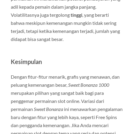
adil kepada pemain dalam jangka panjang.
Volatilitasnya juga tergolong
tinggi
, yang berarti
bahwa meskipun kemenangan mungkin tidak sering
terjadi, tetapi ketika kemenangan terjadi, jumlah yang
didapat bisa sangat besar.
Kesimpulan
Dengan fitur-fitur menarik, grafis yang menawan, dan
peluang kemenangan besar,
Sweet Bonanza 1000
merupakan pilihan yang sangat baik bagi para
penggemar permainan slot online. Variasi dari
permainan
Sweet Bonanza
ini menawarkan pengalaman
baru dengan fitur yang lebih kaya, seperti Free Spins
dan pengganda kemenangan. Jika Anda mencari
permainan slot dengan tema yang ceria dan potensi