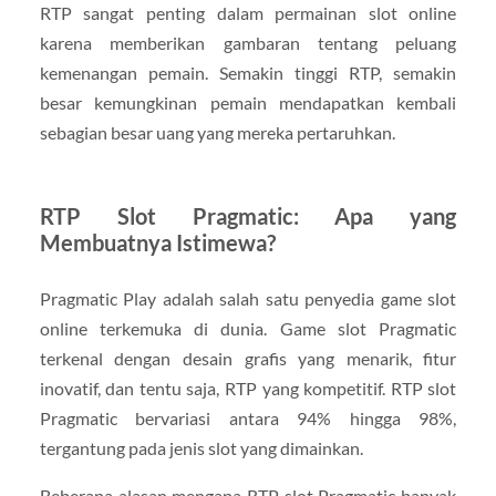
RTP sangat penting dalam permainan slot online
karena memberikan gambaran tentang peluang
kemenangan pemain. Semakin tinggi RTP, semakin
besar kemungkinan pemain mendapatkan kembali
sebagian besar uang yang mereka pertaruhkan.
RTP Slot Pragmatic: Apa yang
Membuatnya Istimewa?
Pragmatic Play adalah salah satu penyedia game slot
online terkemuka di dunia. Game slot Pragmatic
terkenal dengan desain grafis yang menarik, fitur
inovatif, dan tentu saja, RTP yang kompetitif. RTP slot
Pragmatic bervariasi antara 94% hingga 98%,
tergantung pada jenis slot yang dimainkan.
Beberapa alasan mengapa RTP slot Pragmatic banyak