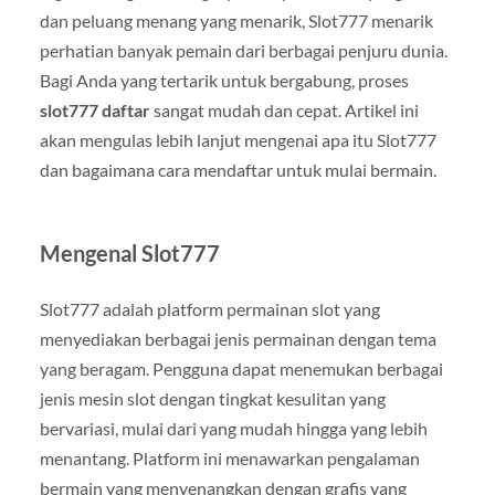
dan peluang menang yang menarik, Slot777 menarik
perhatian banyak pemain dari berbagai penjuru dunia.
Bagi Anda yang tertarik untuk bergabung, proses
slot777 daftar
sangat mudah dan cepat. Artikel ini
akan mengulas lebih lanjut mengenai apa itu Slot777
dan bagaimana cara mendaftar untuk mulai bermain.
Mengenal Slot777
Slot777 adalah platform permainan slot yang
menyediakan berbagai jenis permainan dengan tema
yang beragam. Pengguna dapat menemukan berbagai
jenis mesin slot dengan tingkat kesulitan yang
bervariasi, mulai dari yang mudah hingga yang lebih
menantang. Platform ini menawarkan pengalaman
bermain yang menyenangkan dengan grafis yang