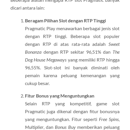
dicari antara lain:
Beragam Pilihan Slot dengan RTP Tinggi
Pragmatic Play menawarkan berbagai jenis slot
dengan RTP tinggi. Beberapa slot populer
dengan RTP di atas rata-rata adalah
Sweet
Bonanza
dengan RTP sekitar 96,51% dan
The
Dog House Megaways
yang memiliki RTP hingga
96,55%. Slot-slot ini banyak diminati oleh
pemain karena peluang kemenangan yang
cukup besar.
Fitur Bonus yang Menguntungkan
Selain RTP yang kompetitif, game slot
Pragmatic juga dikenal dengan fitur bonusnya
yang menguntungkan. Fitur seperti
Free Spins
,
Multiplier
, dan
Bonus Buy
memberikan peluang