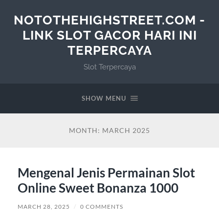
NOTOTHEHIGHSTREET.COM -
LINK SLOT GACOR HARI INI
TERPERCAYA
Slot Terpercaya
SHOW MENU
MONTH:
MARCH 2025
Mengenal Jenis Permainan Slot
Online Sweet Bonanza 1000
MARCH 28, 2025
/
0 COMMENTS