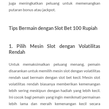
juga meningkatkan peluang untuk memenangkan
putaran bonus atau jackpot.
Tips Bermain dengan Slot Bet 100 Rupiah
1. Pilih Mesin Slot dengan Volatilitas
Rendah
Untuk memaksimalkan peluang menang, pemain
disarankan untuk memilih mesin slot dengan volatilitas
rendah saat bermain dengan slot bet kecil. Mesin slot
volatilitas rendah biasanya memberikan kemenangan
lebih sering meskipun dengan hadiah yang lebih kecil.
Ini cocok bagi pemain yang ingin menikmati permainan
lebih lama dan meraih kemenangan kecil secara