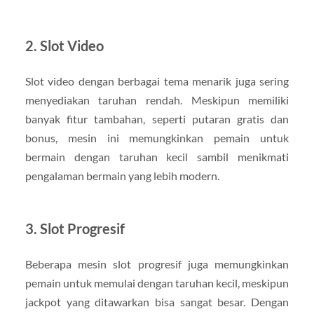
2. Slot Video
Slot video dengan berbagai tema menarik juga sering
menyediakan taruhan rendah. Meskipun memiliki
banyak fitur tambahan, seperti putaran gratis dan
bonus, mesin ini memungkinkan pemain untuk
bermain dengan taruhan kecil sambil menikmati
pengalaman bermain yang lebih modern.
3. Slot Progresif
Beberapa mesin slot progresif juga memungkinkan
pemain untuk memulai dengan taruhan kecil, meskipun
jackpot yang ditawarkan bisa sangat besar. Dengan