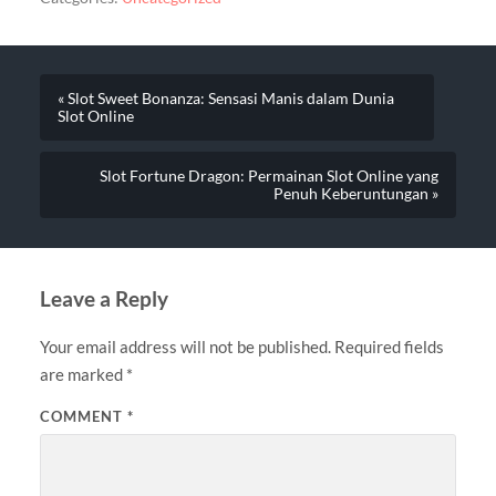
« Slot Sweet Bonanza: Sensasi Manis dalam Dunia
Slot Online
Slot Fortune Dragon: Permainan Slot Online yang
Penuh Keberuntungan »
Leave a Reply
Your email address will not be published.
Required fields
are marked
*
COMMENT
*