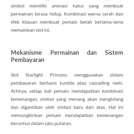
simbol memiliki animasi halus yang membuat
permainan terasa hidup. Kombinasi warna cerah dan
efek kilauan membuat pemain betah berlama-lama
memainkan slot ini.
Mekanisme Permainan dan Sistem
Pembayaran
Slot Starlight Princess menggunakan sistem
pembayaran berbasis tumble atau cascading reels.
Artinya, setiap kali pemain mendapatkan kombinasi
kemenangan, simbol yang menang akan menghilang
dan digantikan oleh simbol baru dari atas. Hal ini
memungkinkan pemain mendapatkan kemenangan
beruntun dalam satu putaran.