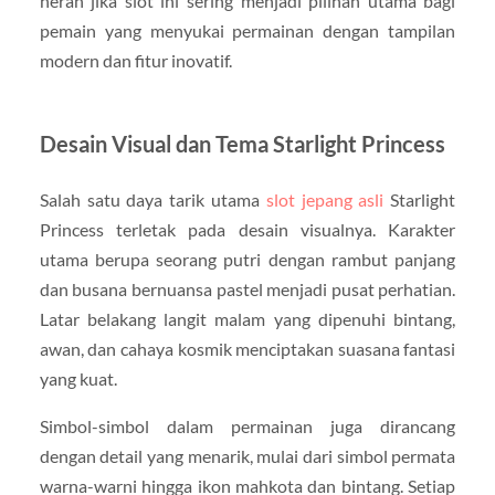
heran jika slot ini sering menjadi pilihan utama bagi
pemain yang menyukai permainan dengan tampilan
modern dan fitur inovatif.
Desain Visual dan Tema Starlight Princess
Salah satu daya tarik utama
slot jepang asli
Starlight
Princess terletak pada desain visualnya. Karakter
utama berupa seorang putri dengan rambut panjang
dan busana bernuansa pastel menjadi pusat perhatian.
Latar belakang langit malam yang dipenuhi bintang,
awan, dan cahaya kosmik menciptakan suasana fantasi
yang kuat.
Simbol-simbol dalam permainan juga dirancang
dengan detail yang menarik, mulai dari simbol permata
warna-warni hingga ikon mahkota dan bintang. Setiap