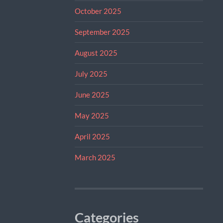
October 2025
September 2025
August 2025
July 2025
June 2025
May 2025
April 2025
March 2025
Categories