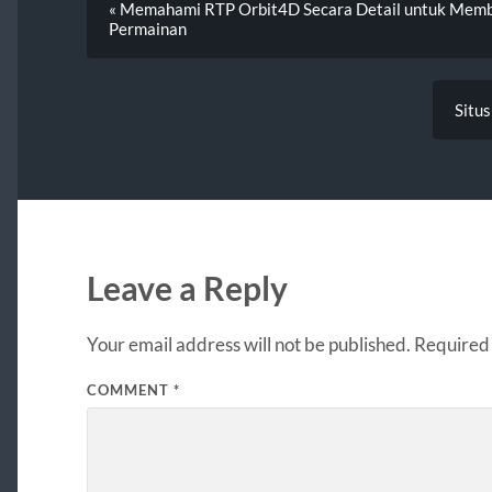
« Memahami RTP Orbit4D Secara Detail untuk Mem
Permainan
Situ
Leave a Reply
Your email address will not be published.
Required 
COMMENT
*