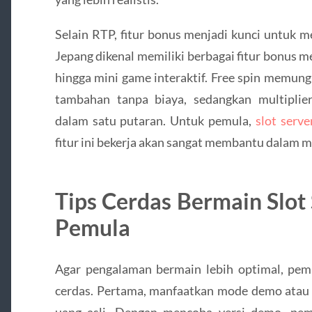
Selain RTP, fitur bonus menjadi kunci untuk 
Jepang dikenal memiliki berbagai fitur bonus men
hingga mini game interaktif. Free spin memu
tambahan tanpa biaya, sedangkan multipli
dalam satu putaran. Untuk pemula,
slot serve
fitur ini bekerja akan sangat membantu dalam 
Tips Cerdas Bermain Slot
Pemula
Agar pengalaman bermain lebih optimal, pem
cerdas. Pertama, manfaatkan mode demo atau 
uang asli. Dengan mencoba versi demo, pem