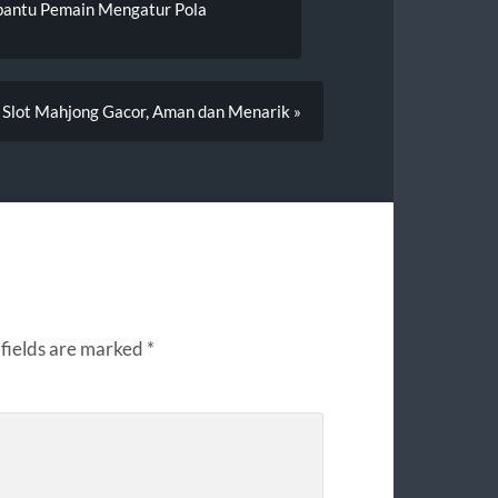
bantu Pemain Mengatur Pola
s Slot Mahjong Gacor, Aman dan Menarik »
fields are marked
*