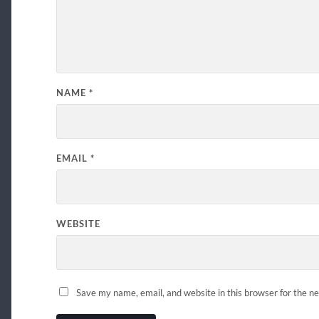
NAME
*
EMAIL
*
WEBSITE
Save my name, email, and website in this browser for the n