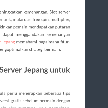
meningkatkan kemenangan. Slot server
arik, mulai dari free spin, multiplier,
ngkinkan pemain mendapatkan putaran
er dapat menggandakan kemenangan
r jepang
memahami bagaimana fitur-
mengoptimalkan strategi bermain.
 Server Jepang untuk
ula perlu menerapkan beberapa tips
versi gratis sebelum bermain dengan
ain bisa mengenal pola permainan,