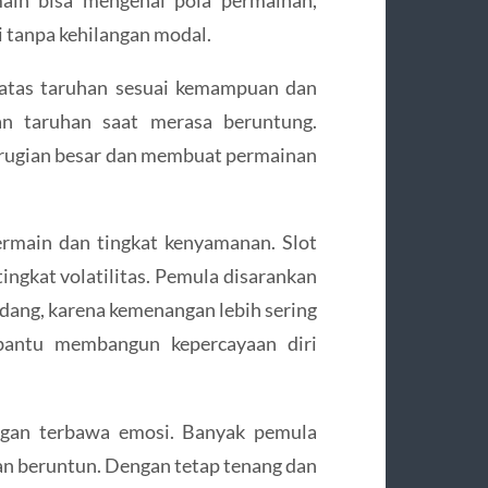
i tanpa kehilangan modal.
batas taruhan sesuai kemampuan dan
an taruhan saat merasa beruntung.
erugian besar dan membuat permainan
ermain dan tingkat kenyamanan. Slot
ngkat volatilitas. Pemula disarankan
edang, karena kemenangan lebih sering
mbantu membangun kepercayaan diri
ngan terbawa emosi. Banyak pemula
an beruntun. Dengan tetap tenang dan