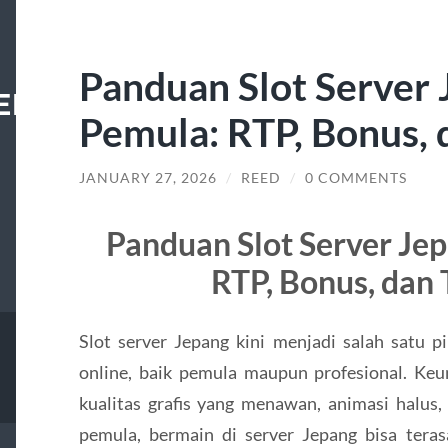
Panduan Slot Server
EET.COM
Pemula: RTP, Bonus, 
JANUARY 27, 2026
/
REED
/
0 COMMENTS
Panduan Slot Server Je
RTP, Bonus, dan 
Slot server Jepang kini menjadi salah satu p
online, baik pemula maupun profesional. Keu
kualitas grafis yang menawan, animasi halus,
pemula, bermain di server Jepang bisa ter