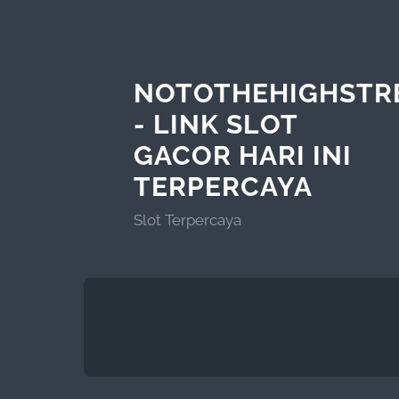
NOTOTHEHIGHSTR
- LINK SLOT
GACOR HARI INI
TERPERCAYA
Slot Terpercaya