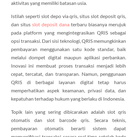
aktivitas yang memiliki batasan usia.
Istilah seperti slot depo via qris, situs slot deposit qris,
dan situs
slot deposit dana
terbaru biasanya merujuk
pada platform yang mengintegrasikan QRIS sebagai
opsi transaksi. Dari sisi teknologi, QRIS memungkinkan
pembayaran menggunakan satu kode standar, baik
melalui dompet digital maupun aplikasi perbankan.
Inovasi ini membuat proses transaksi menjadi lebih
cepat, tercatat, dan transparan. Namun, penggunaan
QRIS di berbagai layanan digital tetap harus
memperhatikan aspek keamanan, privasi data, dan
kepatuhan terhadap hukum yang berlaku di Indonesia.
Topik lain yang sering dibicarakan adalah slot qris
otomatis dan slot barcode qris. Secara teknis,
pembayaran otomatis berarti sistem dapat
memverifikasi transaksi secara real time setelah kode