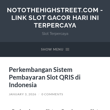
NOTOTHEHIGHSTREET.COM -
LINK SLOT GACOR HARI INI
TERPERCAYA
Slot Terpercaya
SHOW MENU
Perkembangan Sistem
Pembayaran Slot QRIS di
Indonesia
JANUARY 3, 2026
/
0 COMMENTS