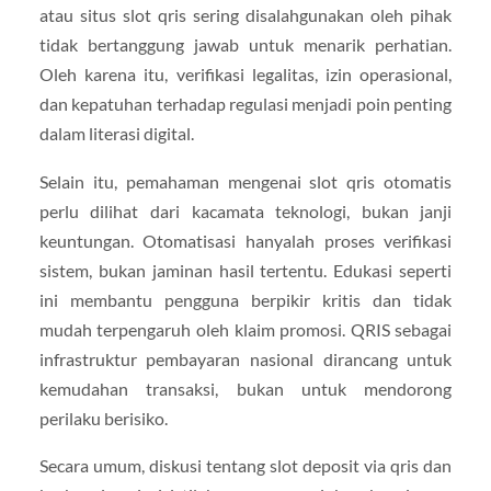
atau situs slot qris sering disalahgunakan oleh pihak
tidak bertanggung jawab untuk menarik perhatian.
Oleh karena itu, verifikasi legalitas, izin operasional,
dan kepatuhan terhadap regulasi menjadi poin penting
dalam literasi digital.
Selain itu, pemahaman mengenai slot qris otomatis
perlu dilihat dari kacamata teknologi, bukan janji
keuntungan. Otomatisasi hanyalah proses verifikasi
sistem, bukan jaminan hasil tertentu. Edukasi seperti
ini membantu pengguna berpikir kritis dan tidak
mudah terpengaruh oleh klaim promosi. QRIS sebagai
infrastruktur pembayaran nasional dirancang untuk
kemudahan transaksi, bukan untuk mendorong
perilaku berisiko.
Secara umum, diskusi tentang slot deposit via qris dan