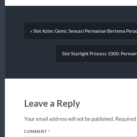
« Slot Aztec Gems: Sensasi Permainan Bertema Pera
Slot Starlight Princess 1000: Permai
Leave a Reply
Your email address will not be published.
Required 
COMMENT
*