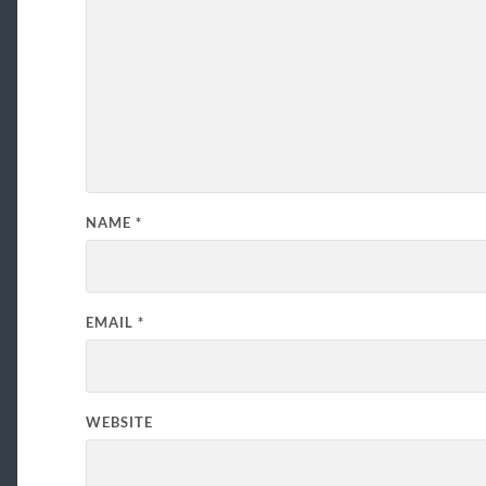
NAME
*
EMAIL
*
WEBSITE