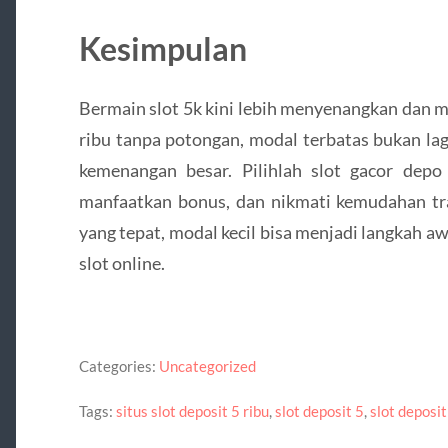
Kesimpulan
Bermain slot 5k kini lebih menyenangkan dan 
ribu tanpa potongan, modal terbatas bukan la
kemenangan besar. Pilihlah slot gacor depo 
manfaatkan bonus, dan nikmati kemudahan tran
yang tepat, modal kecil bisa menjadi langkah 
slot online.
Categories:
Uncategorized
Tags:
situs slot deposit 5 ribu
,
slot deposit 5
,
slot deposit