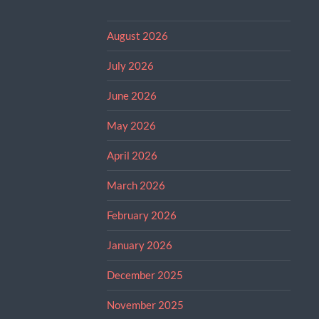
August 2026
July 2026
June 2026
May 2026
April 2026
March 2026
February 2026
January 2026
December 2025
November 2025