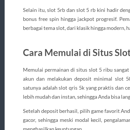
Selain itu, slot 5rb dan slot 5 rb kini hadir de
bonus free spin hingga jackpot progresif. Pem
berbagai tema slot, dari klasik hingga modern, h
Cara Memulai di Situs Slo
Memulai permainan di situs slot 5 ribu sanga
akun dan melakukan deposit minimal slot 5
satunya adalah slot qris 5k yang praktis dan 
lebih mudah dan instan, sehingga Anda bisa lan
Setelah deposit berhasil, pilih game favorit An
gacor, sehingga meski modal kecil, pengalama
menghasilkan keuntungan.