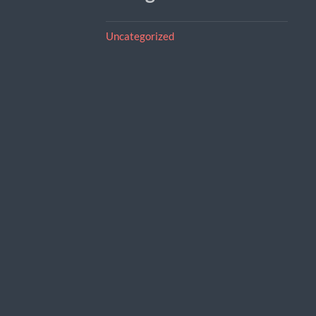
Uncategorized