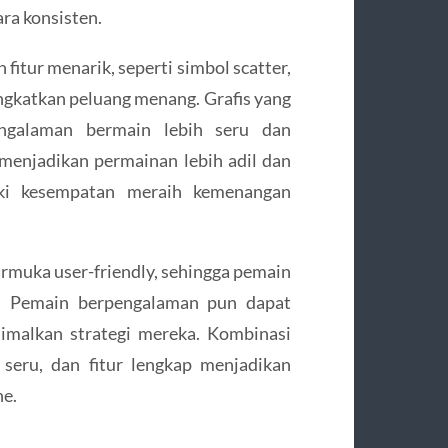
ra konsisten.
 fitur menarik, seperti simbol scatter,
ngkatkan peluang menang. Grafis yang
galaman bermain lebih seru dan
menjadikan permainan lebih adil dan
iki kesempatan meraih kemenangan
muka user-friendly, sehingga pemain
. Pemain berpengalaman pun dapat
malkan strategi mereka. Kombinasi
seru, dan fitur lengkap menjadikan
ne.