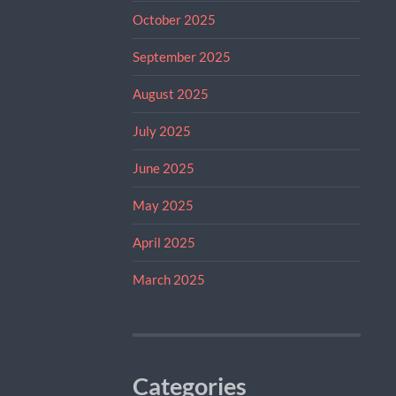
October 2025
September 2025
August 2025
July 2025
June 2025
May 2025
April 2025
March 2025
Categories