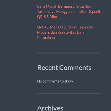
Cara Mudah Bermain di Situs Slot
Terpercaya Menggunakan Slot Deposit
QRIS 5 Ribu
Slot 4D Menggabungkan Teknologi
Modern dan Kreativitas Dalam
Permainan
Recent Comments
No comments to show.
Archives