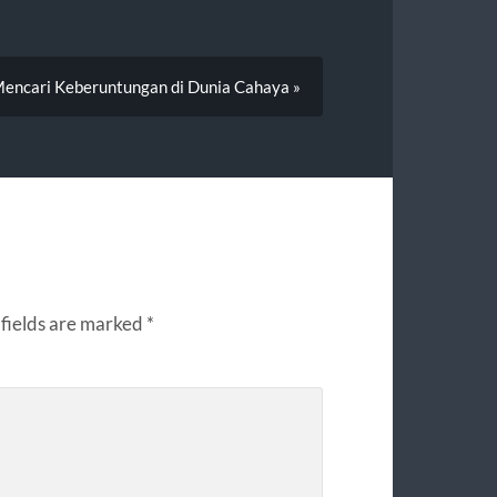
 Mencari Keberuntungan di Dunia Cahaya »
fields are marked
*