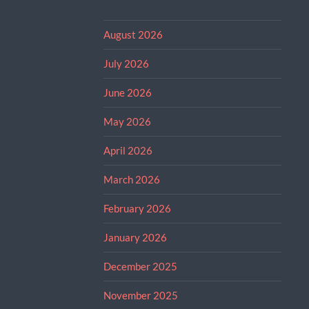
August 2026
July 2026
June 2026
May 2026
April 2026
March 2026
February 2026
January 2026
December 2025
November 2025