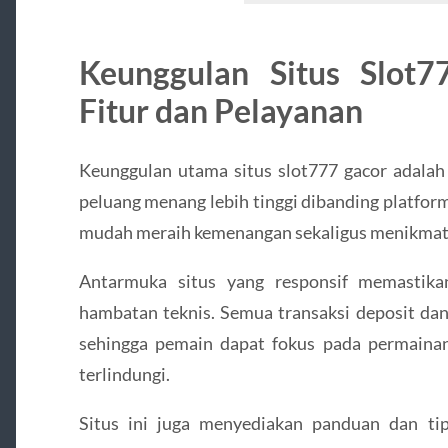
Keunggulan Situs Slot7
Fitur dan Pelayanan
Keunggulan utama situs slot777 gacor adalah
peluang menang lebih tinggi dibanding platfor
mudah meraih kemenangan sekaligus menikmati 
Antarmuka situs yang responsif memastika
hambatan teknis. Semua transaksi deposit dan
sehingga pemain dapat fokus pada permaina
terlindungi.
Situs ini juga menyediakan panduan dan t