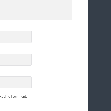
ext time I comment.