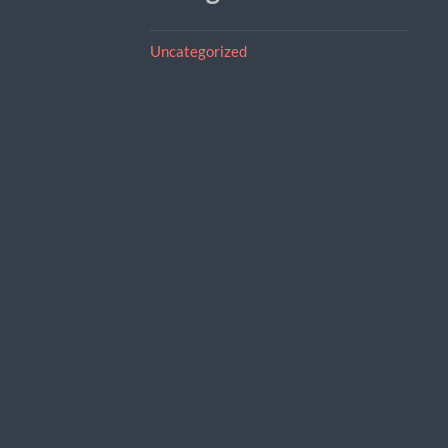
Uncategorized