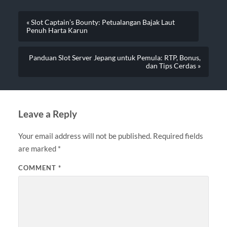
« Slot Captain’s Bounty: Petualangan Bajak Laut
Penuh Harta Karun
Panduan Slot Server Jepang untuk Pemula: RTP, Bonus,
dan Tips Cerdas »
Leave a Reply
Your email address will not be published.
Required fields
are marked
*
COMMENT
*