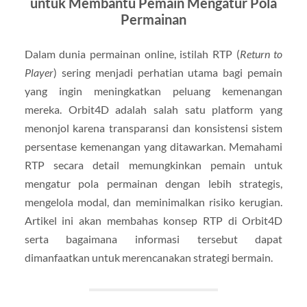
untuk Membantu Pemain Mengatur Pola
Permainan
Dalam dunia permainan online, istilah RTP (
Return to
Player
) sering menjadi perhatian utama bagi pemain
yang ingin meningkatkan peluang kemenangan
mereka. Orbit4D adalah salah satu platform yang
menonjol karena transparansi dan konsistensi sistem
persentase kemenangan yang ditawarkan. Memahami
RTP secara detail memungkinkan pemain untuk
mengatur pola permainan dengan lebih strategis,
mengelola modal, dan meminimalkan risiko kerugian.
Artikel ini akan membahas konsep RTP di Orbit4D
serta bagaimana informasi tersebut dapat
dimanfaatkan untuk merencanakan strategi bermain.