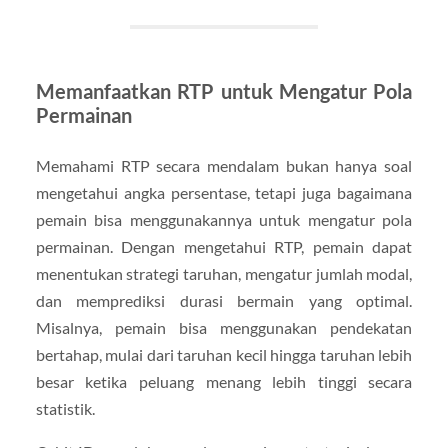
Memanfaatkan RTP untuk Mengatur Pola
Permainan
Memahami RTP secara mendalam bukan hanya soal
mengetahui angka persentase, tetapi juga bagaimana
pemain bisa menggunakannya untuk mengatur pola
permainan. Dengan mengetahui RTP, pemain dapat
menentukan strategi taruhan, mengatur jumlah modal,
dan memprediksi durasi bermain yang optimal.
Misalnya, pemain bisa menggunakan pendekatan
bertahap, mulai dari taruhan kecil hingga taruhan lebih
besar ketika peluang menang lebih tinggi secara
statistik.