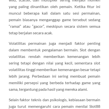
yang paling dinantikan oleh pemain. Ketika fitur ini
muncul beberapa kali dalam satu sesi permainan,
pemain biasanya menganggap game tersebut sedang
“ramai” atau “gacor”, meskipun secara sistem semua
tetap berjalan secara acak.
Volatilitas permainan juga menjadi faktor penting
dalam membentuk pengalaman bermain. Slot dengan
volatilitas rendah memberikan kemenangan lebih
sering tetapi dengan nilai yang kecil, sementara slot
volatilitas tinggi memberikan kemenangan besar tetapi
lebih jarang. Perbedaan ini sering membuat pemain
memiliki persepsi yang berbeda terhadap game yang
sama, tergantung pada hasil yang mereka alami.
Selain faktor teknis dan psikologis, kebiasaan bermain
juga turut memengaruhi cara pemain menilai Slot88