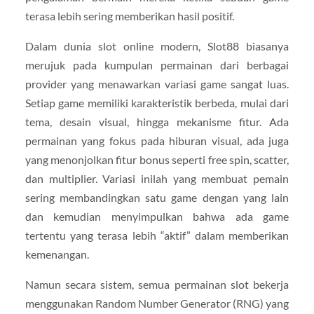
terasa lebih sering memberikan hasil positif.
Dalam dunia slot online modern, Slot88 biasanya
merujuk pada kumpulan permainan dari berbagai
provider yang menawarkan variasi game sangat luas.
Setiap game memiliki karakteristik berbeda, mulai dari
tema, desain visual, hingga mekanisme fitur. Ada
permainan yang fokus pada hiburan visual, ada juga
yang menonjolkan fitur bonus seperti free spin, scatter,
dan multiplier. Variasi inilah yang membuat pemain
sering membandingkan satu game dengan yang lain
dan kemudian menyimpulkan bahwa ada game
tertentu yang terasa lebih “aktif” dalam memberikan
kemenangan.
Namun secara sistem, semua permainan slot bekerja
menggunakan Random Number Generator (RNG) yang