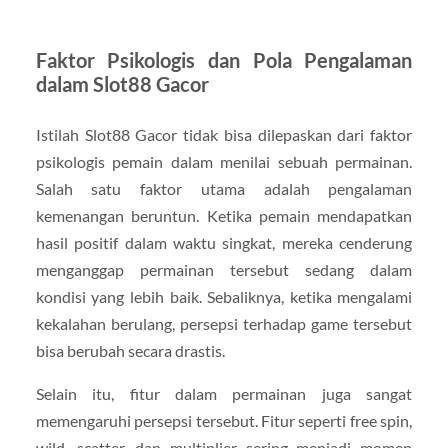
Faktor Psikologis dan Pola Pengalaman
dalam Slot88 Gacor
Istilah Slot88 Gacor tidak bisa dilepaskan dari faktor
psikologis pemain dalam menilai sebuah permainan.
Salah satu faktor utama adalah pengalaman
kemenangan beruntun. Ketika pemain mendapatkan
hasil positif dalam waktu singkat, mereka cenderung
menganggap permainan tersebut sedang dalam
kondisi yang lebih baik. Sebaliknya, ketika mengalami
kekalahan berulang, persepsi terhadap game tersebut
bisa berubah secara drastis.
Selain itu, fitur dalam permainan juga sangat
memengaruhi persepsi tersebut. Fitur seperti free spin,
wild, scatter, dan multiplier sering menjadi momen