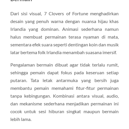
Dari sisi visual, 7 Clovers of Fortune menghadirkan
desain yang penuh warna dengan nuansa hijau khas
Irlandia yang dominan. Animasi sederhana namun
halus membuat permainan terasa nyaman di mata,
sementara efek suara seperti dentingan koin dan musik
latar bertema folk Irlandia menambah suasana imersif.
Pengalaman bermain dibuat agar tidak terlalu rumit,
sehingga pemain dapat fokus pada keseruan setiap
putaran. Tata letak antarmuka yang bersih juga
membantu pemain memahami fitur-fitur permainan
tanpa kebingungan. Kombinasi antara visual, audio,
dan mekanisme sederhana menjadikan permainan ini
cocok untuk sesi hiburan singkat maupun bermain
lebih lama.