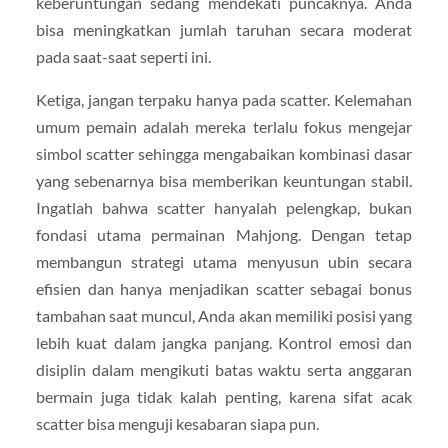
keberuntungan sedang mendekati puncaknya. Anda
bisa meningkatkan jumlah taruhan secara moderat
pada saat-saat seperti ini.
Ketiga, jangan terpaku hanya pada scatter. Kelemahan
umum pemain adalah mereka terlalu fokus mengejar
simbol scatter sehingga mengabaikan kombinasi dasar
yang sebenarnya bisa memberikan keuntungan stabil.
Ingatlah bahwa scatter hanyalah pelengkap, bukan
fondasi utama permainan Mahjong. Dengan tetap
membangun strategi utama menyusun ubin secara
efisien dan hanya menjadikan scatter sebagai bonus
tambahan saat muncul, Anda akan memiliki posisi yang
lebih kuat dalam jangka panjang. Kontrol emosi dan
disiplin dalam mengikuti batas waktu serta anggaran
bermain juga tidak kalah penting, karena sifat acak
scatter bisa menguji kesabaran siapa pun.