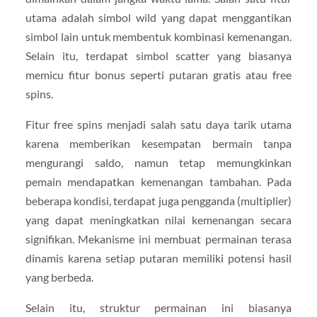
utama adalah simbol wild yang dapat menggantikan
simbol lain untuk membentuk kombinasi kemenangan.
Selain itu, terdapat simbol scatter yang biasanya
memicu fitur bonus seperti putaran gratis atau free
spins.
Fitur free spins menjadi salah satu daya tarik utama
karena memberikan kesempatan bermain tanpa
mengurangi saldo, namun tetap memungkinkan
pemain mendapatkan kemenangan tambahan. Pada
beberapa kondisi, terdapat juga pengganda (multiplier)
yang dapat meningkatkan nilai kemenangan secara
signifikan. Mekanisme ini membuat permainan terasa
dinamis karena setiap putaran memiliki potensi hasil
yang berbeda.
Selain itu, struktur permainan ini biasanya