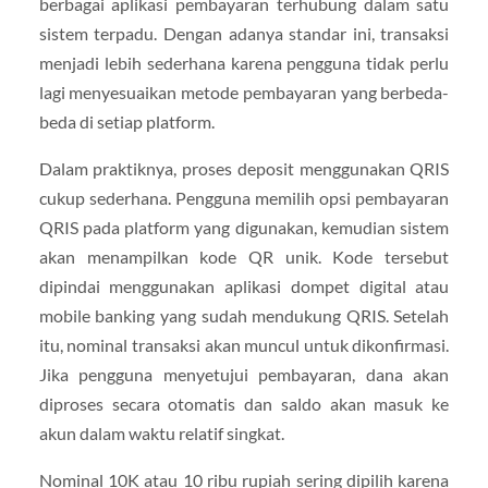
berbagai aplikasi pembayaran terhubung dalam satu
sistem terpadu. Dengan adanya standar ini, transaksi
menjadi lebih sederhana karena pengguna tidak perlu
lagi menyesuaikan metode pembayaran yang berbeda-
beda di setiap platform.
Dalam praktiknya, proses deposit menggunakan QRIS
cukup sederhana. Pengguna memilih opsi pembayaran
QRIS pada platform yang digunakan, kemudian sistem
akan menampilkan kode QR unik. Kode tersebut
dipindai menggunakan aplikasi dompet digital atau
mobile banking yang sudah mendukung QRIS. Setelah
itu, nominal transaksi akan muncul untuk dikonfirmasi.
Jika pengguna menyetujui pembayaran, dana akan
diproses secara otomatis dan saldo akan masuk ke
akun dalam waktu relatif singkat.
Nominal 10K atau 10 ribu rupiah sering dipilih karena