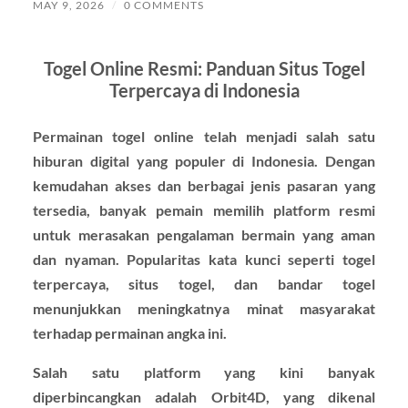
MAY 9, 2026
/
0 COMMENTS
Togel Online Resmi: Panduan Situs Togel
Terpercaya di Indonesia
Permainan togel online telah menjadi salah satu
hiburan digital yang populer di Indonesia. Dengan
kemudahan akses dan berbagai jenis pasaran yang
tersedia, banyak pemain memilih platform resmi
untuk merasakan pengalaman bermain yang aman
dan nyaman. Popularitas kata kunci seperti togel
terpercaya, situs togel, dan bandar togel
menunjukkan meningkatnya minat masyarakat
terhadap permainan angka ini.
Salah satu platform yang kini banyak
diperbincangkan adalah Orbit4D, yang dikenal