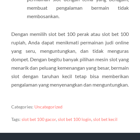
membuat pengalaman bermain tidak
membosankan.
Dengan memilih slot bet 100 perak atau slot bet 100
rupiah, Anda dapat menikmati permainan judi online
yang seru, menguntungkan, dan tidak menguras
dompet. Dengan begitu banyak pilihan mesin slot yang
menarik dan peluang kemenangan yang besar, bermain
slot dengan taruhan kecil tetap bisa memberikan
pengalaman yang menyenangkan dan menguntungkan.
Categories:
Uncategorized
Tags:
slot bet 100 gacor
,
slot bet 100 login
,
slot bet kecil