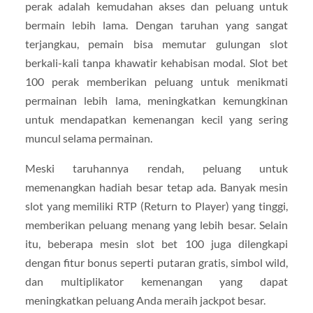
perak adalah kemudahan akses dan peluang untuk
bermain lebih lama. Dengan taruhan yang sangat
terjangkau, pemain bisa memutar gulungan slot
berkali-kali tanpa khawatir kehabisan modal. Slot bet
100 perak memberikan peluang untuk menikmati
permainan lebih lama, meningkatkan kemungkinan
untuk mendapatkan kemenangan kecil yang sering
muncul selama permainan.
Meski taruhannya rendah, peluang untuk
memenangkan hadiah besar tetap ada. Banyak mesin
slot yang memiliki RTP (Return to Player) yang tinggi,
memberikan peluang menang yang lebih besar. Selain
itu, beberapa mesin slot bet 100 juga dilengkapi
dengan fitur bonus seperti putaran gratis, simbol wild,
dan multiplikator kemenangan yang dapat
meningkatkan peluang Anda meraih jackpot besar.