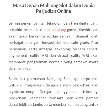
Masa Depan Mahjong Slot dalam Dunia
Perjudian Online
Seiring perkembangan teknologi dan tren digital yang
semakin pesat, situs
slot mahjong
gacor diperkirakan
akan terus berkembang dan semakin diminati oleh
berbagai kalangan. Inovasi dalam desain grafis, fitur
permainan, serta integrasi teknologi terbaru seperti
augmented reality (AR) dan virtual reality (VR) akan
membawa pengalaman bermain yang semakin nyata
dan memikat.
Selain itu, permainan Mahjong Slot juga berpotensi
untuk diintegrasikan dengan sistem blockchain dan
cryptocurrency. Dengan penggunaan teknologi
blockchain, keamanan transaksi dan data pemain
dapat lebih terjamin, serta memberikan peluang untuk