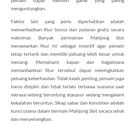
pemain dapat memilih game yang paling
menguntungkan.
Faktor lain yang perlu diperhatikan adalah
memanfaatkan fitur bonus dan putaran gratis secara
maksimal. Banyak permainan Mahjong Slot
menawarkan fitur ini sebagai insentif agar pemain
tetap tertarik dan memiliki peluang lebih besar untuk
menang. Memahami kapan dan bagaimana
memanfaatkan fitur tersebut dapat meningkatkan
peluang keberhasilan. Tidak kalah penting, pemain juga
harus disiplin dan tidak terlalu terbawa suasana saat
merasa sedang beruntung ataupun sedang mengalami
kekalahan beruntun. Sikap sabar dan konsisten adalah
kunci utama dalam bermain Mahjong Slot secara sehat
dan menyenangkan.