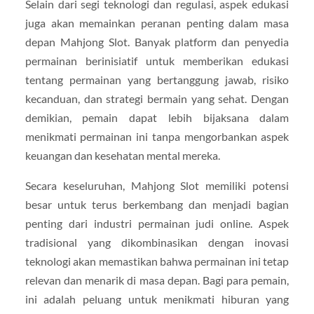
Selain dari segi teknologi dan regulasi, aspek edukasi
juga akan memainkan peranan penting dalam masa
depan Mahjong Slot. Banyak platform dan penyedia
permainan berinisiatif untuk memberikan edukasi
tentang permainan yang bertanggung jawab, risiko
kecanduan, dan strategi bermain yang sehat. Dengan
demikian, pemain dapat lebih bijaksana dalam
menikmati permainan ini tanpa mengorbankan aspek
keuangan dan kesehatan mental mereka.
Secara keseluruhan, Mahjong Slot memiliki potensi
besar untuk terus berkembang dan menjadi bagian
penting dari industri permainan judi online. Aspek
tradisional yang dikombinasikan dengan inovasi
teknologi akan memastikan bahwa permainan ini tetap
relevan dan menarik di masa depan. Bagi para pemain,
ini adalah peluang untuk menikmati hiburan yang