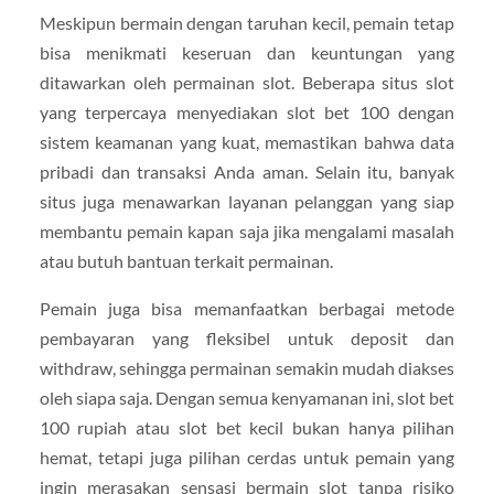
Meskipun bermain dengan taruhan kecil, pemain tetap
bisa menikmati keseruan dan keuntungan yang
ditawarkan oleh permainan slot. Beberapa situs slot
yang terpercaya menyediakan slot bet 100 dengan
sistem keamanan yang kuat, memastikan bahwa data
pribadi dan transaksi Anda aman. Selain itu, banyak
situs juga menawarkan layanan pelanggan yang siap
membantu pemain kapan saja jika mengalami masalah
atau butuh bantuan terkait permainan.
Pemain juga bisa memanfaatkan berbagai metode
pembayaran yang fleksibel untuk deposit dan
withdraw, sehingga permainan semakin mudah diakses
oleh siapa saja. Dengan semua kenyamanan ini, slot bet
100 rupiah atau slot bet kecil bukan hanya pilihan
hemat, tetapi juga pilihan cerdas untuk pemain yang
ingin merasakan sensasi bermain slot tanpa risiko