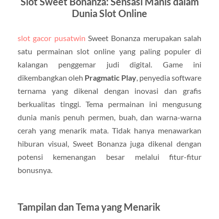
Slot Sweet Bonanza: Sensasi Manis dalam
Dunia Slot Online
slot gacor pusatwin
Sweet Bonanza merupakan salah
satu permainan slot online yang paling populer di
kalangan penggemar judi digital. Game ini
dikembangkan oleh
Pragmatic Play
, penyedia software
ternama yang dikenal dengan inovasi dan grafis
berkualitas tinggi. Tema permainan ini mengusung
dunia manis penuh permen, buah, dan warna-warna
cerah yang menarik mata. Tidak hanya menawarkan
hiburan visual, Sweet Bonanza juga dikenal dengan
potensi kemenangan besar melalui fitur-fitur
bonusnya.
Tampilan dan Tema yang Menarik