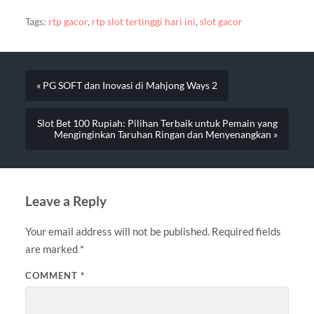
Tags:
rtp gacor
,
rtp slot tertinggi hari ini
,
slot gacor
« PG SOFT dan Inovasi di Mahjong Ways 2
Slot Bet 100 Rupiah: Pilihan Terbaik untuk Pemain yang
Menginginkan Taruhan Ringan dan Menyenangkan »
Leave a Reply
Your email address will not be published.
Required fields
are marked
*
COMMENT
*