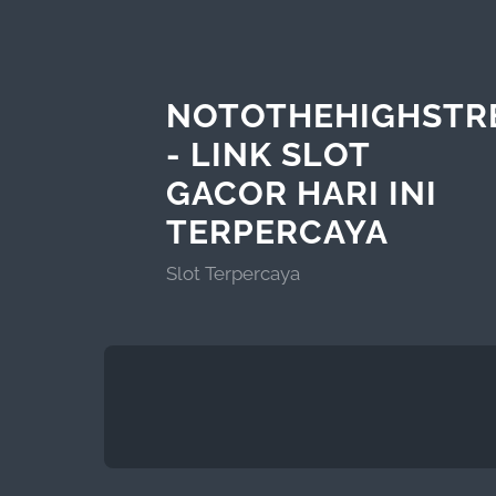
NOTOTHEHIGHSTR
- LINK SLOT
GACOR HARI INI
TERPERCAYA
Slot Terpercaya