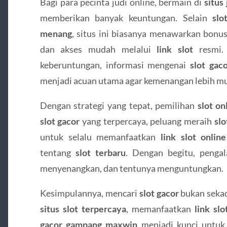
Bagi para pecinta judi online, bermain di
situs
memberikan banyak keuntungan. Selain
slo
menang
, situs ini biasanya menawarkan bonu
dan akses mudah melalui
link slot
resmi.
keberuntungan, informasi mengenai
slot gac
menjadi acuan utama agar kemenangan lebih mu
Dengan strategi yang tepat, pemilihan
slot on
slot gacor
yang terpercaya, peluang meraih
sl
untuk selalu memanfaatkan
link slot online
tentang
slot terbaru
. Dengan begitu, penga
menyenangkan, dan tentunya menguntungkan.
Kesimpulannya, mencari
slot gacor
bukan sekad
situs slot terpercaya
, memanfaatkan
link slo
gacor gampang maxwin
menjadi kunci untuk