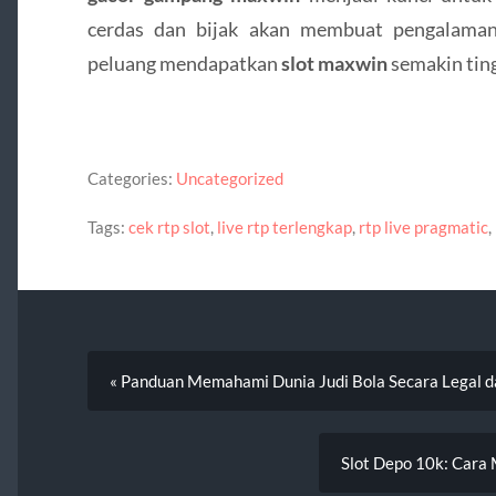
cerdas dan bijak akan membuat pengalam
peluang mendapatkan
slot maxwin
semakin tin
Categories:
Uncategorized
Tags:
cek rtp slot
,
live rtp terlengkap
,
rtp live pragmatic
,
« Panduan Memahami Dunia Judi Bola Secara Legal 
Slot Depo 10k: Cara 