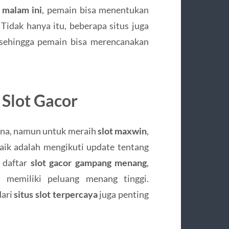
r malam ini
, pemain bisa menentukan
idak hanya itu, beberapa situs juga
ehingga pemain bisa merencanakan
 Slot Gacor
ana, namun untuk meraih
slot maxwin
,
rbaik adalah mengikuti update tentang
 daftar
slot gacor gampang menang
,
 memiliki peluang menang tinggi.
dari
situs slot terpercaya
juga penting