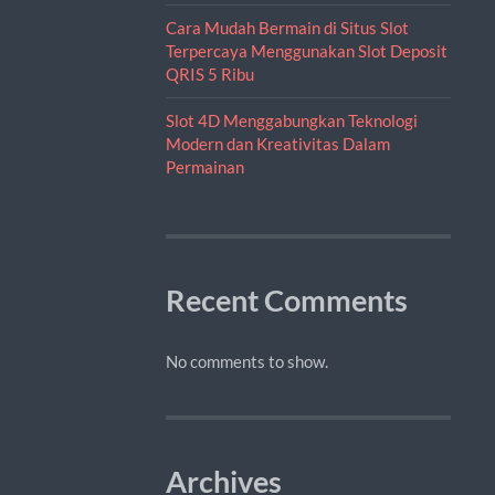
Cara Mudah Bermain di Situs Slot
Terpercaya Menggunakan Slot Deposit
QRIS 5 Ribu
Slot 4D Menggabungkan Teknologi
Modern dan Kreativitas Dalam
Permainan
Recent Comments
No comments to show.
Archives