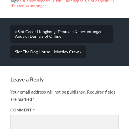
Tags:
situs slot deposit 10 ribu
,
slot deposit
,
slot deposit 10
ribu tanpa potongan
« Slot Gacor Hongkong: Temukan Keberuntungan
Anda di Dunia Slot Online
Slot The Dog House – Muttley Crew »
Leave a Reply
Your email address will not be published.
Required fields
are marked
*
COMMENT
*