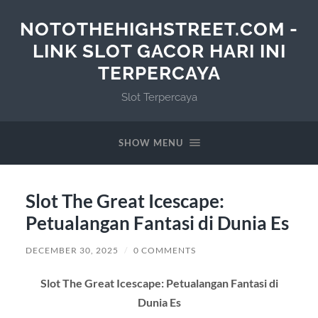
NOTOTHEHIGHSTREET.COM -
LINK SLOT GACOR HARI INI
TERPERCAYA
Slot Terpercaya
SHOW MENU
Slot The Great Icescape:
Petualangan Fantasi di Dunia Es
DECEMBER 30, 2025
/
0 COMMENTS
Slot The Great Icescape: Petualangan Fantasi di
Dunia Es