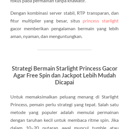
fokus pada permainan tanpa khawatir.
Dengan kombinasi server stabil, RTP transparan, dan
fitur multiplier yang besar, situs
princess starlight
gacor memberikan pengalaman bermain yang lebih
aman, nyaman, dan menguntungkan.
Strategi Bermain Starlight Princess Gacor
Agar Free Spin dan Jackpot Lebih Mudah
Dicapai
Untuk memaksimalkan peluang menang di Starlight
Princess, pemain perlu strategi yang tepat. Salah satu
metode yang populer adalah memulai permainan
dengan taruhan kecil untuk membaca ritme spin. Jika
dalam 10–20 putaran awal muncul tumble atau