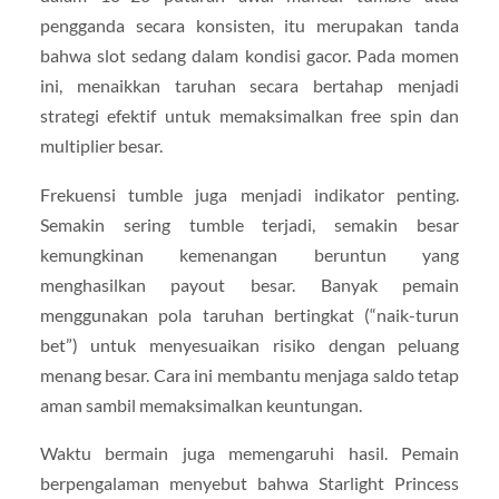
pengganda secara konsisten, itu merupakan tanda
bahwa slot sedang dalam kondisi gacor. Pada momen
ini, menaikkan taruhan secara bertahap menjadi
strategi efektif untuk memaksimalkan free spin dan
multiplier besar.
Frekuensi tumble juga menjadi indikator penting.
Semakin sering tumble terjadi, semakin besar
kemungkinan kemenangan beruntun yang
menghasilkan payout besar. Banyak pemain
menggunakan pola taruhan bertingkat (“naik-turun
bet”) untuk menyesuaikan risiko dengan peluang
menang besar. Cara ini membantu menjaga saldo tetap
aman sambil memaksimalkan keuntungan.
Waktu bermain juga memengaruhi hasil. Pemain
berpengalaman menyebut bahwa Starlight Princess