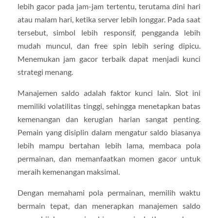
lebih gacor pada jam-jam tertentu, terutama dini hari
atau malam hari, ketika server lebih longgar. Pada saat
tersebut, simbol lebih responsif, pengganda lebih
mudah muncul, dan free spin lebih sering dipicu.
Menemukan jam gacor terbaik dapat menjadi kunci
strategi menang.
Manajemen saldo adalah faktor kunci lain. Slot ini
memiliki volatilitas tinggi, sehingga menetapkan batas
kemenangan dan kerugian harian sangat penting.
Pemain yang disiplin dalam mengatur saldo biasanya
lebih mampu bertahan lebih lama, membaca pola
permainan, dan memanfaatkan momen gacor untuk
meraih kemenangan maksimal.
Dengan memahami pola permainan, memilih waktu
bermain tepat, dan menerapkan manajemen saldo