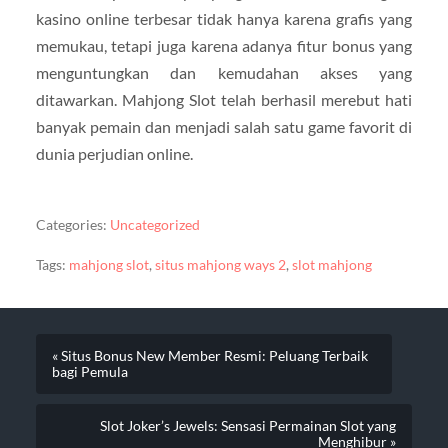
kasino online terbesar tidak hanya karena grafis yang
memukau, tetapi juga karena adanya fitur bonus yang
menguntungkan dan kemudahan akses yang
ditawarkan. Mahjong Slot telah berhasil merebut hati
banyak pemain dan menjadi salah satu game favorit di
dunia perjudian online.
Categories:
Uncategorized
Tags:
mahjong slot
,
situs mahjong ways 2
,
slot mahjong
« Situs Bonus New Member Resmi: Peluang Terbaik
bagi Pemula
Slot Joker’s Jewels: Sensasi Permainan Slot yang
Menghibur »