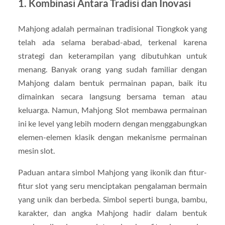
1. Kombinasi Antara Tradisi dan Inovasi
Mahjong adalah permainan tradisional Tiongkok yang
telah ada selama berabad-abad, terkenal karena
strategi dan keterampilan yang dibutuhkan untuk
menang. Banyak orang yang sudah familiar dengan
Mahjong dalam bentuk permainan papan, baik itu
dimainkan secara langsung bersama teman atau
keluarga. Namun, Mahjong Slot membawa permainan
ini ke level yang lebih modern dengan menggabungkan
elemen-elemen klasik dengan mekanisme permainan
mesin slot.
Paduan antara simbol Mahjong yang ikonik dan fitur-
fitur slot yang seru menciptakan pengalaman bermain
yang unik dan berbeda. Simbol seperti bunga, bambu,
karakter, dan angka Mahjong hadir dalam bentuk