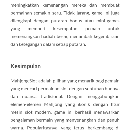
meningkatkan kemenangan mereka dan membuat
permainan semakin seru. Tidak jarang, game ini juga
dilengkapi dengan putaran bonus atau mini-games
yang memberi kesempatan pemain untuk
memenangkan hadiah besar, menambah kegembiraan
dan ketegangan dalam setiap putaran.
Kesimpulan
Mahjong Slot adalah pilihan yang menarik bagi pemain
yang mencari permainan slot dengan sentuhan budaya
dan nuansa tradisional. Dengan menggabungkan
elemen-elemen Mahjong yang ikonik dengan fitur
mesin slot modern, game ini berhasil menawarkan
pengalaman bermain yang menyenangkan dan penuh
warna. Popularitasnya yang terus berkembang di