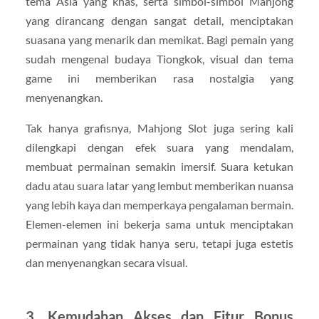
tema Asia yang khas, serta simbol-simbol Mahjong
yang dirancang dengan sangat detail, menciptakan
suasana yang menarik dan memikat. Bagi pemain yang
sudah mengenal budaya Tiongkok, visual dan tema
game ini memberikan rasa nostalgia yang
menyenangkan.
Tak hanya grafisnya, Mahjong Slot juga sering kali
dilengkapi dengan efek suara yang mendalam,
membuat permainan semakin imersif. Suara ketukan
dadu atau suara latar yang lembut memberikan nuansa
yang lebih kaya dan memperkaya pengalaman bermain.
Elemen-elemen ini bekerja sama untuk menciptakan
permainan yang tidak hanya seru, tetapi juga estetis
dan menyenangkan secara visual.
3. Kemudahan Akses dan Fitur Bonus