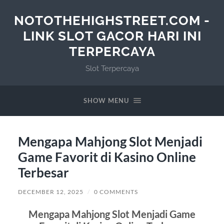
NOTOTHEHIGHSTREET.COM -
LINK SLOT GACOR HARI INI
TERPERCAYA
Slot Terpercaya
SHOW MENU
Mengapa Mahjong Slot Menjadi
Game Favorit di Kasino Online
Terbesar
DECEMBER 12, 2025
/
0 COMMENTS
Mengapa Mahjong Slot Menjadi Game