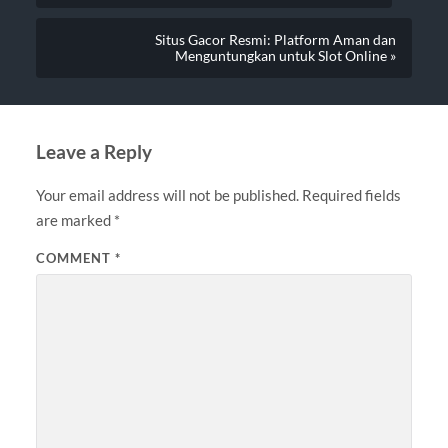
Situs Gacor Resmi: Platform Aman dan
Menguntungkan untuk Slot Online »
Leave a Reply
Your email address will not be published.
Required fields
are marked
*
COMMENT
*