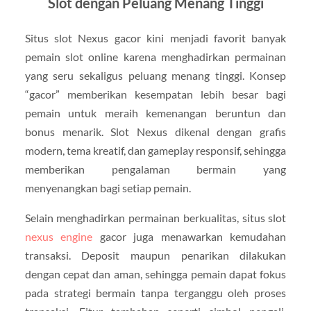
Slot dengan Peluang Menang Tinggi
Situs slot Nexus gacor kini menjadi favorit banyak
pemain slot online karena menghadirkan permainan
yang seru sekaligus peluang menang tinggi. Konsep
“gacor” memberikan kesempatan lebih besar bagi
pemain untuk meraih kemenangan beruntun dan
bonus menarik. Slot Nexus dikenal dengan grafis
modern, tema kreatif, dan gameplay responsif, sehingga
memberikan pengalaman bermain yang
menyenangkan bagi setiap pemain.
Selain menghadirkan permainan berkualitas, situs slot
nexus engine
gacor juga menawarkan kemudahan
transaksi. Deposit maupun penarikan dilakukan
dengan cepat dan aman, sehingga pemain dapat fokus
pada strategi bermain tanpa terganggu oleh proses