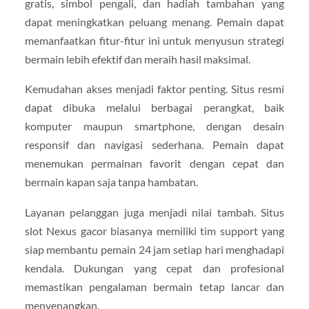
gratis, simbol pengali, dan hadiah tambahan yang
dapat meningkatkan peluang menang. Pemain dapat
memanfaatkan fitur-fitur ini untuk menyusun strategi
bermain lebih efektif dan meraih hasil maksimal.
Kemudahan akses menjadi faktor penting. Situs resmi
dapat dibuka melalui berbagai perangkat, baik
komputer maupun smartphone, dengan desain
responsif dan navigasi sederhana. Pemain dapat
menemukan permainan favorit dengan cepat dan
bermain kapan saja tanpa hambatan.
Layanan pelanggan juga menjadi nilai tambah. Situs
slot Nexus gacor biasanya memiliki tim support yang
siap membantu pemain 24 jam setiap hari menghadapi
kendala. Dukungan yang cepat dan profesional
memastikan pengalaman bermain tetap lancar dan
menyenangkan.