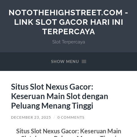
NOTOTHEHIGHSTREET.COM -
LINK SLOT GACOR HARI INI
TERPERCAYA
Slot Terpercaya
SHOW MENU
Situs Slot Nexus Gacor:
Keseruan Main Slot dengan
Peluang Menang Tinggi
DECEMBER 23, 2025
/
0 COMMENTS
Situs Slot Nexus Gacor: Keseruan Main