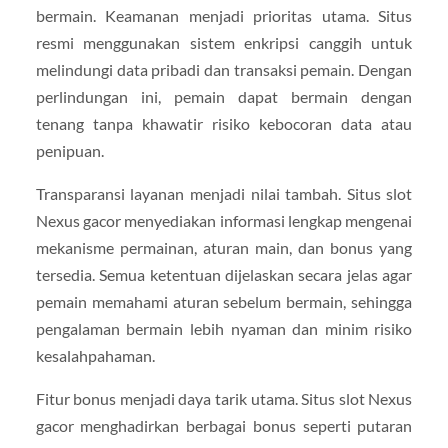
bermain. Keamanan menjadi prioritas utama. Situs
resmi menggunakan sistem enkripsi canggih untuk
melindungi data pribadi dan transaksi pemain. Dengan
perlindungan ini, pemain dapat bermain dengan
tenang tanpa khawatir risiko kebocoran data atau
penipuan.
Transparansi layanan menjadi nilai tambah. Situs slot
Nexus gacor menyediakan informasi lengkap mengenai
mekanisme permainan, aturan main, dan bonus yang
tersedia. Semua ketentuan dijelaskan secara jelas agar
pemain memahami aturan sebelum bermain, sehingga
pengalaman bermain lebih nyaman dan minim risiko
kesalahpahaman.
Fitur bonus menjadi daya tarik utama. Situs slot Nexus
gacor menghadirkan berbagai bonus seperti putaran