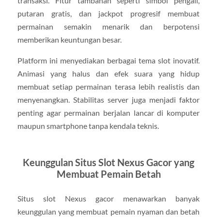
transaksi. Fitur tambahan seperti simbol pengali,
putaran gratis, dan jackpot progresif membuat
permainan semakin menarik dan berpotensi
memberikan keuntungan besar.
Platform ini menyediakan berbagai tema slot inovatif.
Animasi yang halus dan efek suara yang hidup
membuat setiap permainan terasa lebih realistis dan
menyenangkan. Stabilitas server juga menjadi faktor
penting agar permainan berjalan lancar di komputer
maupun smartphone tanpa kendala teknis.
Keunggulan Situs Slot Nexus Gacor yang
Membuat Pemain Betah
Situs slot Nexus gacor menawarkan banyak
keunggulan yang membuat pemain nyaman dan betah