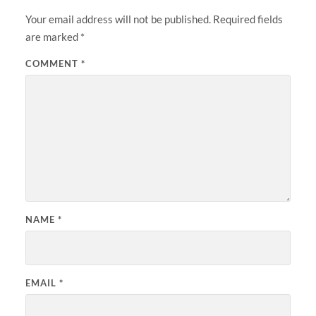
Your email address will not be published.
Required fields
are marked
*
COMMENT
*
NAME
*
EMAIL
*