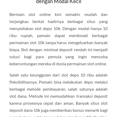
dengan Modal Kecil
Bermain slot online kini semakin mudah dan
terjangkau berkat hadirnya berbagai situs yang
menyediakan slot depo 10k. Dengan modal hanya 10
ribu rupiah, pemain dapat menikmati berbagai
permainan slot 10k tanpa harus mengeluarkan banyak
biaya. Slot dengan minimal deposit rendah ini menjadi
solusi bagi para pemula yang ingin mencoba
keberuntungan mereka di dunia permainan slot online.
Salah satu keunggulan dari slot depo 10 ribu adalah
fleksibilitasnya. Pemain bisa melakukan depo melalui
berbagai metode pembayaran, salah satunya adalah
slot dana. Metode ini memudahkan transaksi deposit
karena prosesnya cepat dan aman. Banyak situs slot
deposit dana 10k juga memberikan bonus menarik bagi