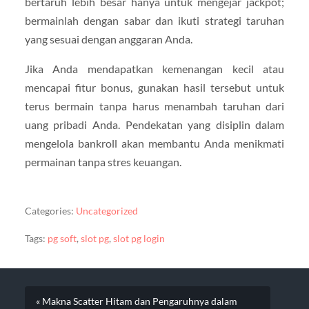
bertaruh lebih besar hanya untuk mengejar jackpot;
bermainlah dengan sabar dan ikuti strategi taruhan
yang sesuai dengan anggaran Anda.
Jika Anda mendapatkan kemenangan kecil atau
mencapai fitur bonus, gunakan hasil tersebut untuk
terus bermain tanpa harus menambah taruhan dari
uang pribadi Anda. Pendekatan yang disiplin dalam
mengelola bankroll akan membantu Anda menikmati
permainan tanpa stres keuangan.
Categories:
Uncategorized
Tags:
pg soft
,
slot pg
,
slot pg login
« Makna Scatter Hitam dan Pengaruhnya dalam