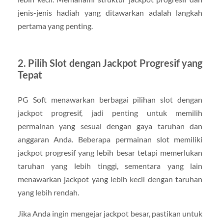
jenis-jenis hadiah yang ditawarkan adalah langkah
pertama yang penting.
2. Pilih Slot dengan Jackpot Progresif yang
Tepat
PG Soft menawarkan berbagai pilihan slot dengan
jackpot progresif, jadi penting untuk memilih
permainan yang sesuai dengan gaya taruhan dan
anggaran Anda. Beberapa permainan slot memiliki
jackpot progresif yang lebih besar tetapi memerlukan
taruhan yang lebih tinggi, sementara yang lain
menawarkan jackpot yang lebih kecil dengan taruhan
yang lebih rendah.
Jika Anda ingin mengejar jackpot besar, pastikan untuk