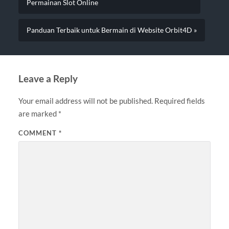
Permainan Slot Online
Panduan Terbaik untuk Bermain di Website Orbit4D »
Leave a Reply
Your email address will not be published.
Required fields
are marked
*
COMMENT
*