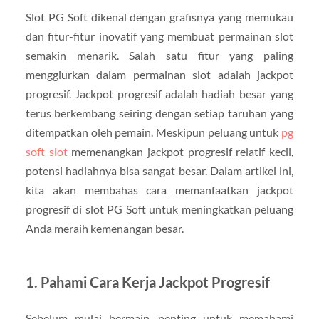
Slot PG Soft dikenal dengan grafisnya yang memukau
dan fitur-fitur inovatif yang membuat permainan slot
semakin menarik. Salah satu fitur yang paling
menggiurkan dalam permainan slot adalah jackpot
progresif. Jackpot progresif adalah hadiah besar yang
terus berkembang seiring dengan setiap taruhan yang
ditempatkan oleh pemain. Meskipun peluang untuk
pg
soft slot
memenangkan jackpot progresif relatif kecil,
potensi hadiahnya bisa sangat besar. Dalam artikel ini,
kita akan membahas cara memanfaatkan jackpot
progresif di slot PG Soft untuk meningkatkan peluang
Anda meraih kemenangan besar.
1. Pahami Cara Kerja Jackpot Progresif
Sebelum mulai bermain, penting untuk memahami