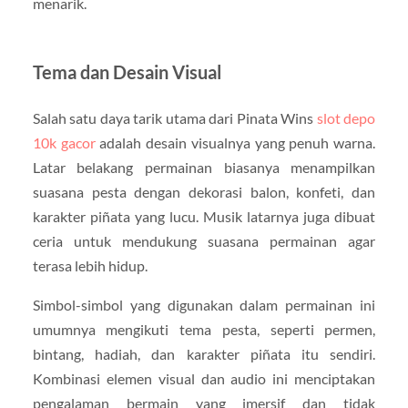
menarik.
Tema dan Desain Visual
Salah satu daya tarik utama dari
Pinata Wins
slot depo
10k gacor
adalah desain visualnya yang penuh warna.
Latar belakang permainan biasanya menampilkan
suasana pesta dengan dekorasi balon, konfeti, dan
karakter piñata yang lucu. Musik latarnya juga dibuat
ceria untuk mendukung suasana permainan agar
terasa lebih hidup.
Simbol-simbol yang digunakan dalam permainan ini
umumnya mengikuti tema pesta, seperti permen,
bintang, hadiah, dan karakter piñata itu sendiri.
Kombinasi elemen visual dan audio ini menciptakan
pengalaman bermain yang imersif dan tidak