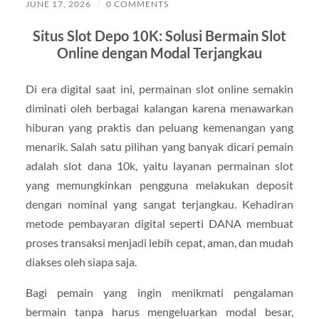
JUNE 17, 2026
/
0 COMMENTS
Situs Slot Depo 10K: Solusi Bermain Slot
Online dengan Modal Terjangkau
Di era digital saat ini, permainan slot online semakin
diminati oleh berbagai kalangan karena menawarkan
hiburan yang praktis dan peluang kemenangan yang
menarik. Salah satu pilihan yang banyak dicari pemain
adalah slot dana 10k, yaitu layanan permainan slot
yang memungkinkan pengguna melakukan deposit
dengan nominal yang sangat terjangkau. Kehadiran
metode pembayaran digital seperti DANA membuat
proses transaksi menjadi lebih cepat, aman, dan mudah
diakses oleh siapa saja.
Bagi pemain yang ingin menikmati pengalaman
bermain tanpa harus mengeluarkan modal besar,