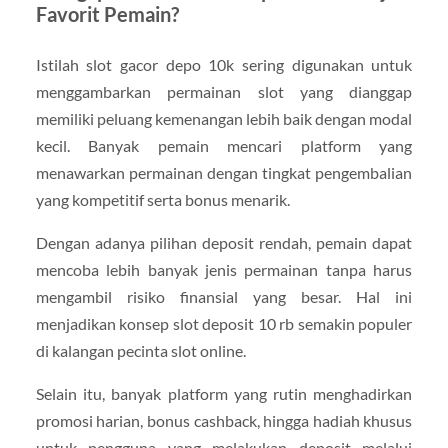
Favorit Pemain?
Istilah slot gacor depo 10k sering digunakan untuk
menggambarkan permainan slot yang dianggap
memiliki peluang kemenangan lebih baik dengan modal
kecil. Banyak pemain mencari platform yang
menawarkan permainan dengan tingkat pengembalian
yang kompetitif serta bonus menarik.
Dengan adanya pilihan deposit rendah, pemain dapat
mencoba lebih banyak jenis permainan tanpa harus
mengambil risiko finansial yang besar. Hal ini
menjadikan konsep slot deposit 10 rb semakin populer
di kalangan pecinta slot online.
Selain itu, banyak platform yang rutin menghadirkan
promosi harian, bonus cashback, hingga hadiah khusus
untuk pengguna yang melakukan deposit melalui