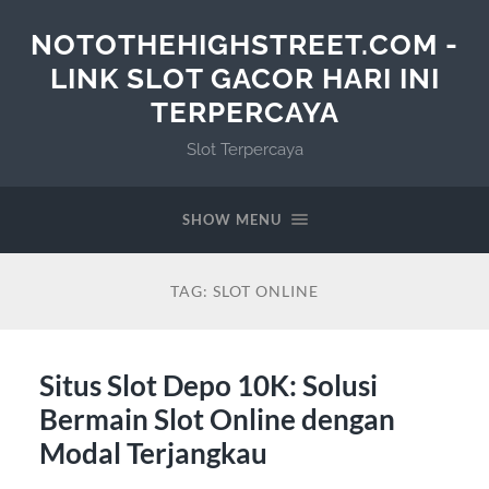
NOTOTHEHIGHSTREET.COM -
LINK SLOT GACOR HARI INI
TERPERCAYA
Slot Terpercaya
SHOW MENU
TAG:
SLOT ONLINE
Situs Slot Depo 10K: Solusi
Bermain Slot Online dengan
Modal Terjangkau