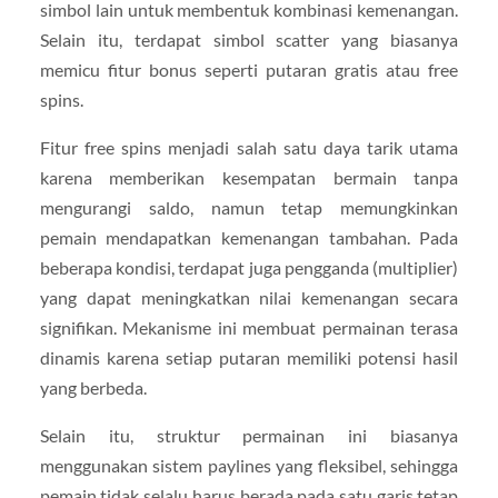
simbol lain untuk membentuk kombinasi kemenangan.
Selain itu, terdapat simbol scatter yang biasanya
memicu fitur bonus seperti putaran gratis atau free
spins.
Fitur free spins menjadi salah satu daya tarik utama
karena memberikan kesempatan bermain tanpa
mengurangi saldo, namun tetap memungkinkan
pemain mendapatkan kemenangan tambahan. Pada
beberapa kondisi, terdapat juga pengganda (multiplier)
yang dapat meningkatkan nilai kemenangan secara
signifikan. Mekanisme ini membuat permainan terasa
dinamis karena setiap putaran memiliki potensi hasil
yang berbeda.
Selain itu, struktur permainan ini biasanya
menggunakan sistem paylines yang fleksibel, sehingga
pemain tidak selalu harus berada pada satu garis tetap