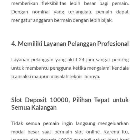
memberikan fleksibilitas lebih besar bagi pemain.
Dengan nominal yang terjangkau, pemain dapat
mengatur anggaran bermain dengan lebih bijak.
4. Memiliki Layanan Pelanggan Profesional
Layanan pelanggan yang aktif 24 jam sangat penting
untuk membantu pengguna ketika mengalami kendala
transaksi maupun masalah teknis lainnya.
Slot Deposit 10000, Pilihan Tepat untuk
Semua Kalangan
Tidak semua pemain ingin langsung mengeluarkan
modal besar saat bermain slot online. Karena itu,
layanan slot deposit 10000 menjadi solusi ideal bagi