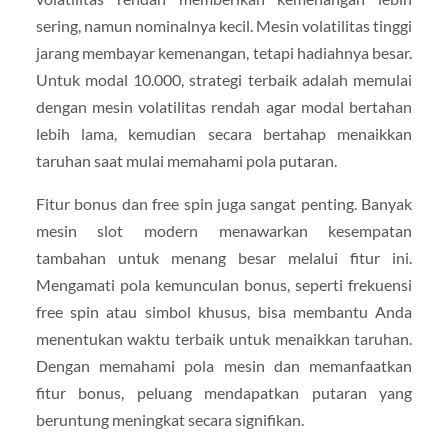
sering, namun nominalnya kecil. Mesin volatilitas tinggi
jarang membayar kemenangan, tetapi hadiahnya besar.
Untuk modal 10.000, strategi terbaik adalah memulai
dengan mesin volatilitas rendah agar modal bertahan
lebih lama, kemudian secara bertahap menaikkan
taruhan saat mulai memahami pola putaran.
Fitur bonus dan free spin juga sangat penting. Banyak
mesin slot modern menawarkan kesempatan
tambahan untuk menang besar melalui fitur ini.
Mengamati pola kemunculan bonus, seperti frekuensi
free spin atau simbol khusus, bisa membantu Anda
menentukan waktu terbaik untuk menaikkan taruhan.
Dengan memahami pola mesin dan memanfaatkan
fitur bonus, peluang mendapatkan putaran yang
beruntung meningkat secara signifikan.