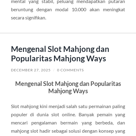
mental yang stabil, peluang mendapatkan putaran
beruntung dengan modal 10.000 akan meningkat
secara signifikan.
Mengenal Slot Mahjong dan
Popularitas Mahjong Ways
DECEMBER 27, 2025
/
0 COMMENTS
Mengenal Slot Mahjong dan Popularitas
Mahjong Ways
Slot mahjong kini menjadi salah satu permainan paling
populer di dunia slot online. Banyak pemain yang
mencari pengalaman bermain yang berbeda, dan
mahjong slot hadir sebagai solusi dengan konsep yang