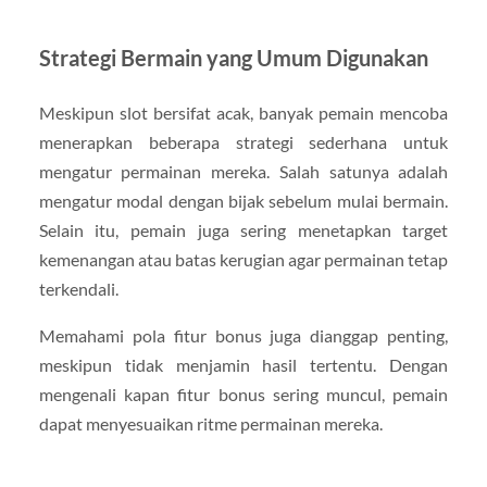
Strategi Bermain yang Umum Digunakan
Meskipun slot bersifat acak, banyak pemain mencoba
menerapkan beberapa strategi sederhana untuk
mengatur permainan mereka. Salah satunya adalah
mengatur modal dengan bijak sebelum mulai bermain.
Selain itu, pemain juga sering menetapkan target
kemenangan atau batas kerugian agar permainan tetap
terkendali.
Memahami pola fitur bonus juga dianggap penting,
meskipun tidak menjamin hasil tertentu. Dengan
mengenali kapan fitur bonus sering muncul, pemain
dapat menyesuaikan ritme permainan mereka.