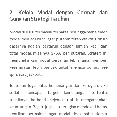
2. Kelola Modal dengan Cermat dan
Gunakan Strategi Taruhan
Modal 10.000 termasuk terbatas, sehingga manajemen
modal menjadi kunci agar putaran tetap efektif. Prinsip
dasarnya adalah bertaruh dengan jumlah kecil dari
total modal, misalnya 1–5% per putaran. Strategi ini
memungkinkan modal bertahan lebih lama, memberi
kesempatan lebih banyak untuk memicu bonus, free
spin, atau jackpot.
Tentukan juga batas kemenangan dan kerugian. Jika
sudah mencapai target kemenangan tertentu,
sebaiknya berhenti sejenak untuk mengamankan
keuntungan. Begitu juga jika kerugian mendekati batas,
hentikan permainan agar modal tidak habis sia-sia.