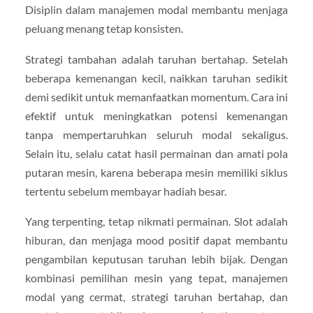
Disiplin dalam manajemen modal membantu menjaga
peluang menang tetap konsisten.
Strategi tambahan adalah taruhan bertahap. Setelah
beberapa kemenangan kecil, naikkan taruhan sedikit
demi sedikit untuk memanfaatkan momentum. Cara ini
efektif untuk meningkatkan potensi kemenangan
tanpa mempertaruhkan seluruh modal sekaligus.
Selain itu, selalu catat hasil permainan dan amati pola
putaran mesin, karena beberapa mesin memiliki siklus
tertentu sebelum membayar hadiah besar.
Yang terpenting, tetap nikmati permainan. Slot adalah
hiburan, dan menjaga mood positif dapat membantu
pengambilan keputusan taruhan lebih bijak. Dengan
kombinasi pemilihan mesin yang tepat, manajemen
modal yang cermat, strategi taruhan bertahap, dan