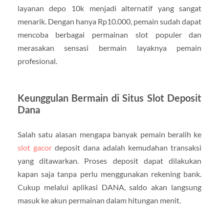
layanan depo 10k menjadi alternatif yang sangat
menarik. Dengan hanya Rp10.000, pemain sudah dapat
mencoba berbagai permainan slot populer dan
merasakan sensasi bermain layaknya pemain
profesional.
Keunggulan Bermain di Situs Slot Deposit
Dana
Salah satu alasan mengapa banyak pemain beralih ke
slot gacor
deposit dana adalah kemudahan transaksi
yang ditawarkan. Proses deposit dapat dilakukan
kapan saja tanpa perlu menggunakan rekening bank.
Cukup melalui aplikasi DANA, saldo akan langsung
masuk ke akun permainan dalam hitungan menit.