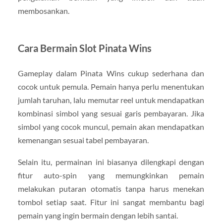
membosankan.
Cara Bermain Slot Pinata Wins
Gameplay dalam
Pinata Wins
cukup sederhana dan
cocok untuk pemula. Pemain hanya perlu menentukan
jumlah taruhan, lalu memutar reel untuk mendapatkan
kombinasi simbol yang sesuai garis pembayaran. Jika
simbol yang cocok muncul, pemain akan mendapatkan
kemenangan sesuai tabel pembayaran.
Selain itu, permainan ini biasanya dilengkapi dengan
fitur auto-spin yang memungkinkan pemain
melakukan putaran otomatis tanpa harus menekan
tombol setiap saat. Fitur ini sangat membantu bagi
pemain yang ingin bermain dengan lebih santai.