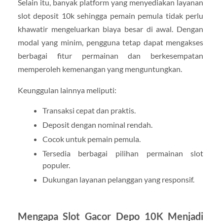
Selain itu, banyak platform yang menyediakan layanan
slot deposit 10k sehingga pemain pemula tidak perlu
khawatir mengeluarkan biaya besar di awal. Dengan
modal yang minim, pengguna tetap dapat mengakses
berbagai fitur permainan dan berkesempatan
memperoleh kemenangan yang menguntungkan.
Keunggulan lainnya meliputi:
Transaksi cepat dan praktis.
Deposit dengan nominal rendah.
Cocok untuk pemain pemula.
Tersedia berbagai pilihan permainan slot
populer.
Dukungan layanan pelanggan yang responsif.
Mengapa Slot Gacor Depo 10K Menjadi