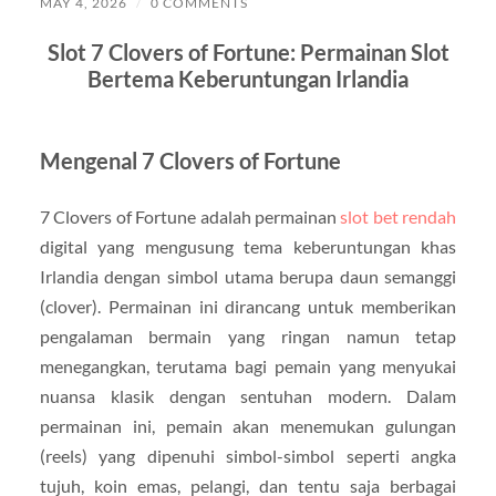
MAY 4, 2026
/
0 COMMENTS
Slot 7 Clovers of Fortune: Permainan Slot
Bertema Keberuntungan Irlandia
Mengenal 7 Clovers of Fortune
7 Clovers of Fortune
adalah permainan
slot bet rendah
digital yang mengusung tema keberuntungan khas
Irlandia dengan simbol utama berupa daun semanggi
(clover). Permainan ini dirancang untuk memberikan
pengalaman bermain yang ringan namun tetap
menegangkan, terutama bagi pemain yang menyukai
nuansa klasik dengan sentuhan modern. Dalam
permainan ini, pemain akan menemukan gulungan
(reels) yang dipenuhi simbol-simbol seperti angka
tujuh, koin emas, pelangi, dan tentu saja berbagai