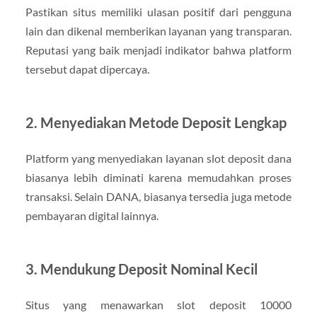
Pastikan situs memiliki ulasan positif dari pengguna
lain dan dikenal memberikan layanan yang transparan.
Reputasi yang baik menjadi indikator bahwa platform
tersebut dapat dipercaya.
2. Menyediakan Metode Deposit Lengkap
Platform yang menyediakan layanan slot deposit dana
biasanya lebih diminati karena memudahkan proses
transaksi. Selain DANA, biasanya tersedia juga metode
pembayaran digital lainnya.
3. Mendukung Deposit Nominal Kecil
Situs yang menawarkan slot deposit 10000