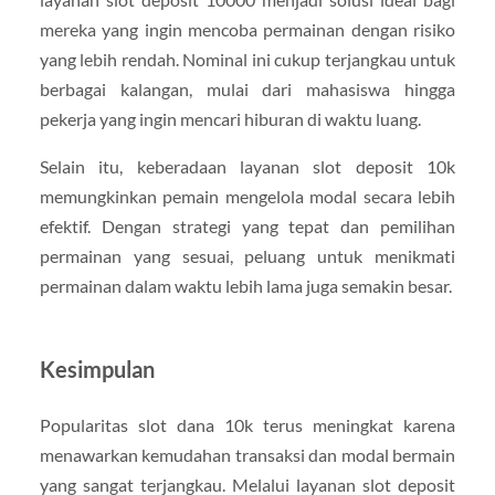
mereka yang ingin mencoba permainan dengan risiko
yang lebih rendah. Nominal ini cukup terjangkau untuk
berbagai kalangan, mulai dari mahasiswa hingga
pekerja yang ingin mencari hiburan di waktu luang.
Selain itu, keberadaan layanan slot deposit 10k
memungkinkan pemain mengelola modal secara lebih
efektif. Dengan strategi yang tepat dan pemilihan
permainan yang sesuai, peluang untuk menikmati
permainan dalam waktu lebih lama juga semakin besar.
Kesimpulan
Popularitas slot dana 10k terus meningkat karena
menawarkan kemudahan transaksi dan modal bermain
yang sangat terjangkau. Melalui layanan slot deposit