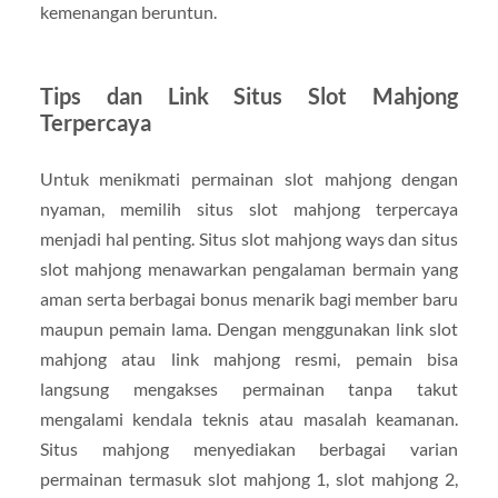
kemenangan beruntun.
Tips dan Link Situs Slot Mahjong
Terpercaya
Untuk menikmati permainan slot mahjong dengan
nyaman, memilih situs slot mahjong terpercaya
menjadi hal penting. Situs slot mahjong ways dan situs
slot mahjong menawarkan pengalaman bermain yang
aman serta berbagai bonus menarik bagi member baru
maupun pemain lama. Dengan menggunakan link slot
mahjong atau link mahjong resmi, pemain bisa
langsung mengakses permainan tanpa takut
mengalami kendala teknis atau masalah keamanan.
Situs mahjong menyediakan berbagai varian
permainan termasuk slot mahjong 1, slot mahjong 2,