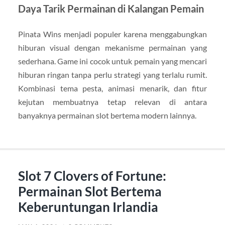
Daya Tarik Permainan di Kalangan Pemain
Pinata Wins
menjadi populer karena menggabungkan
hiburan visual dengan mekanisme permainan yang
sederhana. Game ini cocok untuk pemain yang mencari
hiburan ringan tanpa perlu strategi yang terlalu rumit.
Kombinasi tema pesta, animasi menarik, dan fitur
kejutan membuatnya tetap relevan di antara
banyaknya permainan slot bertema modern lainnya.
Slot 7 Clovers of Fortune:
Permainan Slot Bertema
Keberuntungan Irlandia