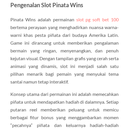
Pengenalan Slot Pinata Wins
Pinata Wins
adalah permainan
slot pg soft bet 100
bertema perayaan yang menghadirkan nuansa warna-
warni khas pesta piñata dari budaya Amerika Latin.
Game ini dirancang untuk memberikan pengalaman
bermain yang ringan, menyenangkan, dan penuh
kejutan visual. Dengan tampilan grafis yang cerah serta
animasi yang dinamis, slot ini menjadi salah satu
pilihan menarik bagi pemain yang menyukai tema
santai namun tetap interaktif.
Konsep utama dari permainan ini adalah memecahkan
piñata untuk mendapatkan hadiah di dalamnya. Setiap
putaran reel memberikan peluang untuk memicu
berbagai fitur bonus yang menggambarkan momen
“pecahnya” piñata dan keluarnya hadiah-hadiah