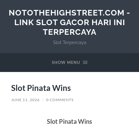
NOTOTHEHIGHSTREET.COM -
LINK SLOT GACOR HARI INI
TERPERCAYA
Slot Terpercaya
SHOW MENU
Slot Pinata Wins
JUNE 11, 2026
/
0 COMMENTS
Slot Pinata Wins