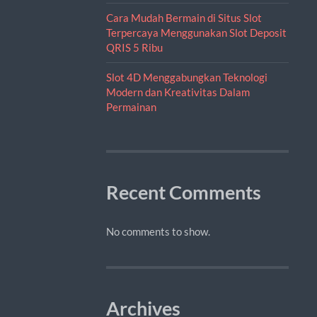
Cara Mudah Bermain di Situs Slot
Terpercaya Menggunakan Slot Deposit
QRIS 5 Ribu
Slot 4D Menggabungkan Teknologi
Modern dan Kreativitas Dalam
Permainan
Recent Comments
No comments to show.
Archives