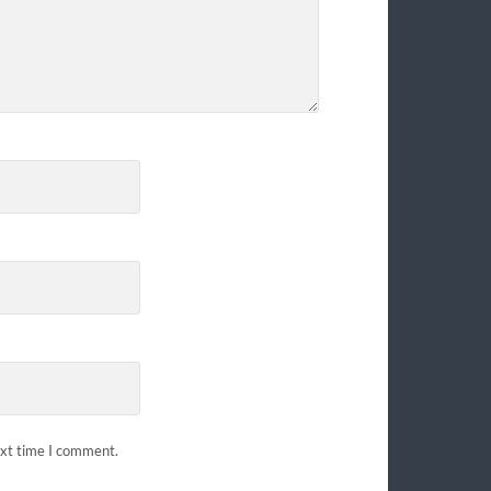
ext time I comment.