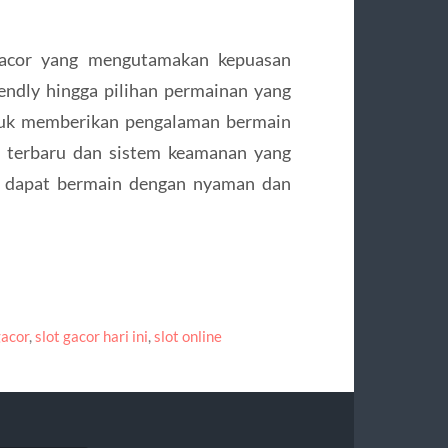
 gacor yang mengutamakan kepuasan
iendly hingga pilihan permainan yang
ntuk memberikan pengalaman bermain
i terbaru dan sistem keamanan yang
n dapat bermain dengan nyaman dan
gacor
,
slot gacor hari ini
,
slot online