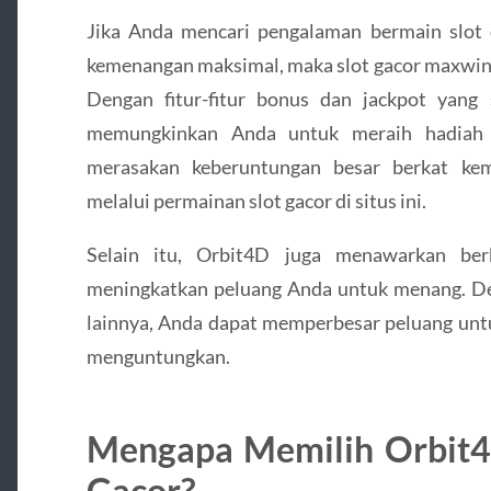
Jika Anda mencari pengalaman bermain slot
kemenangan maksimal, maka slot gacor maxwin d
Dengan fitur-fitur bonus dan jackpot yang
memungkinkan Anda untuk meraih hadiah 
merasakan keberuntungan besar berkat ke
melalui permainan slot gacor di situs ini.
Selain itu, Orbit4D juga menawarkan be
meningkatkan peluang Anda untuk menang. D
lainnya, Anda dapat memperbesar peluang un
menguntungkan.
Mengapa Memilih Orbit4D
Gacor?