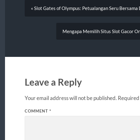
« Slot Gates of Olympus: Petualangan Seru Bersama
Mengapa Memilih Situs Slot Gacor On
Leave a Reply
Your email address will not be published.
Required 
COMMENT
*