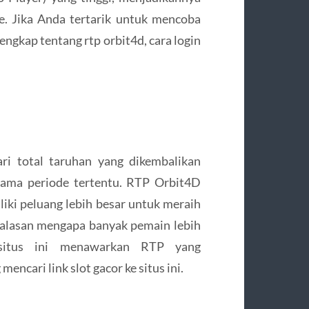
e. Jika Anda tertarik untuk mencoba
engkap tentang rtp orbit4d, cara login
ri total taruhan yang dikembalikan
ama periode tertentu. RTP Orbit4D
liki peluang lebih besar untuk meraih
 alasan mengapa banyak pemain lebih
 situs ini menawarkan RTP yang
cari link slot gacor ke situs ini.