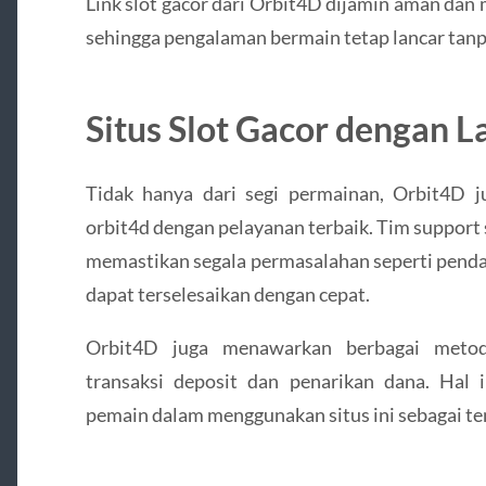
Link slot gacor dari Orbit4D dijamin aman dan
sehingga pengalaman bermain tetap lancar tan
Situs Slot Gacor dengan L
Tidak hanya dari segi permainan, Orbit4D j
orbit4d dengan pelayanan terbaik. Tim suppor
memastikan segala permasalahan seperti pendaf
dapat terselesaikan dengan cepat.
Orbit4D juga menawarkan berbagai met
transaksi deposit dan penarikan dana. Hal
pemain dalam menggunakan situs ini sebagai te