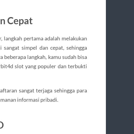
n Cepat
r, langkah pertama adalah melakukan
ni sangat simpel dan cepat, sehingga
ya beberapa langkah, kamu sudah bisa
bit4d slot yang populer dan terbukti
aftaran sangat terjaga sehingga para
amanan informasi pribadi.
D