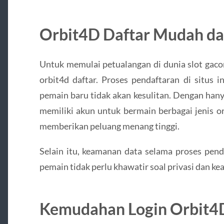
Orbit4D Daftar Mudah da
Untuk memulai petualangan di dunia slot gaco
orbit4d daftar. Proses pendaftaran di situs i
pemain baru tidak akan kesulitan. Dengan han
memiliki akun untuk bermain berbagai jenis or
memberikan peluang menang tinggi.
Selain itu, keamanan data selama proses pend
pemain tidak perlu khawatir soal privasi dan ke
Kemudahan Login Orbit4