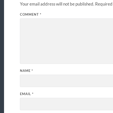
Your email address will not be published.
Required 
COMMENT
*
NAME
*
EMAIL
*