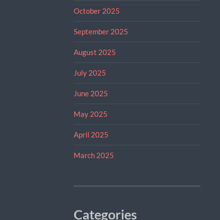
October 2025
September 2025
August 2025
July 2025
June 2025
May 2025
April 2025
March 2025
Categories