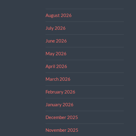
August 2026
July 2026
June 2026
May 2026
April 2026
March 2026
February 2026
January 2026
December 2025
November 2025