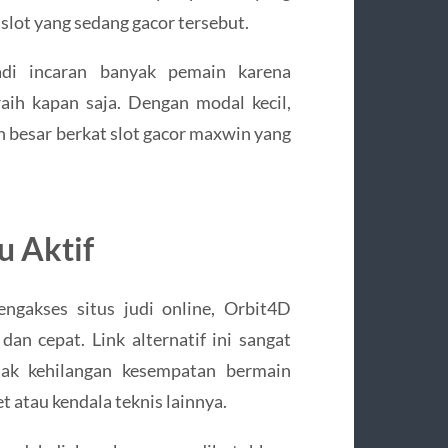
slot yang sedang gacor tersebut.
di incaran banyak pemain karena
ih kapan saja. Dengan modal kecil,
besar berkat slot gacor maxwin yang
u Aktif
ngakses situs judi online, Orbit4D
dan cepat. Link alternatif ini sangat
ak kehilangan kesempatan bermain
 atau kendala teknis lainnya.