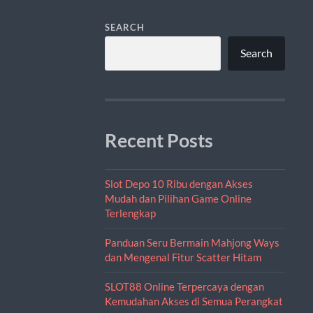
SEARCH
Search
Recent Posts
Slot Depo 10 Ribu dengan Akses
Mudah dan Pilihan Game Online
Terlengkap
Panduan Seru Bermain Mahjong Ways
dan Mengenal Fitur Scatter Hitam
SLOT88 Online Terpercaya dengan
Kemudahan Akses di Semua Perangkat