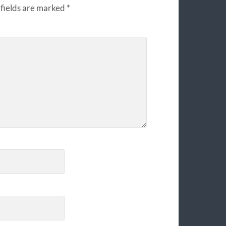
fields are marked
*