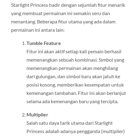
Starlight Princess hadir dengan sejumlah fitur menarik
yang membuat permainan ini semakin seru dan
menantang. Beberapa fitur utama yang ada dalam
permainan ini antara lain:
Tumble Feature
Fitur ini akan aktif setiap kali pemain berhasil
memenangkan sebuah kombinasi. Simbol yang
memenangkan permainan akan menghilang
dari gulungan, dan simbol baru akan jatuh ke
posisi kosong, memberikan kesempatan untuk
kemenangan tambahan. Fitur ini akan berlanjut
selama ada kemenangan baru yang tercipta.
Multiplier
Salah satu daya tarik utama dari Starlight
Princess adalah adanya pengganda (multiplier)