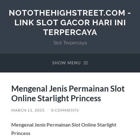
NOTOTHEHIGHSTREET.COM -
LINK SLOT GACOR HARI INI
TERPERCAYA
Slot Terpercaya
SHOW MENU
Mengenal Jenis Permainan Slot
Online Starlight Princess
MARCH 11, 2025
/
0 COMMENTS
Mengenal Jenis Permainan Slot Online Starlight
Princess