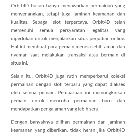
Orbit4D bukan hanya menawarkan permainan yang
menyenangkan, tetapi juga jaminan keamanan dan
kualitas. Sebagai slot terpercaya, Orbit4D telah
memenuhi semua persyaratan legalitas yang
diperlukan untuk menjalankan situs perjudian online.
Hal ini membuat para pemain merasa lebih aman dan
nyaman saat melakukan transaksi atau bermain di
situs ini.
Selain itu, Orbit4D juga rutin memperbarui koleksi
permainan dengan slot terbaru yang dapat diakses
oleh semua pemain. Pembaruan ini memungkinkan
pemain untuk mencoba permainan baru dan
mendapatkan pengalaman yang lebih seru.
Dengan banyaknya pilihan permainan dan jaminan
keamanan yang diberikan, tidak heran jika Orbit4D