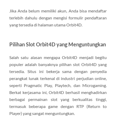
Jika Anda belum memiliki akun, Anda bisa mendaftar
terlebih dahulu dengan mengisi formulir pendaftaran
yang tersedia di halaman utama Orbit4D.
Pilihan Slot Orbit4D yang Menguntungkan
Salah satu alasan mengapa Orbit4D menjadi begitu
populer adalah banyaknya pilihan slot Orbit4D yang
tersedia. Situs ini bekerja sama dengan penyedia
perangkat lunak terkenal di industri perjudian online,
seperti Pragmatic Play, Playtech, dan Microgaming.
Berkat kerjasama ini, Orbit4D berhasil menghadirkan
berbagai permainan slot yang berkualitas tinggi,
termasuk beberapa game dengan RTP (Return to
Player) yang sangat menguntungkan.