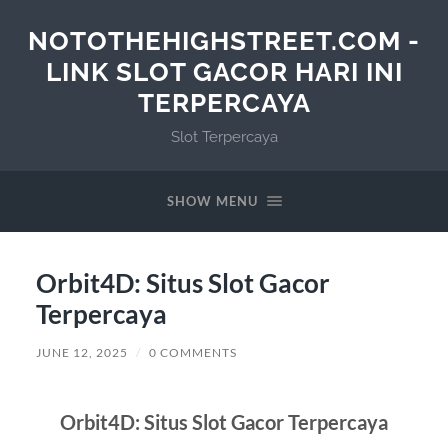
NOTOTHEHIGHSTREET.COM -
LINK SLOT GACOR HARI INI
TERPERCAYA
Slot Terpercaya
SHOW MENU
Orbit4D: Situs Slot Gacor
Terpercaya
JUNE 12, 2025
/
0 COMMENTS
Orbit4D: Situs Slot Gacor Terpercaya