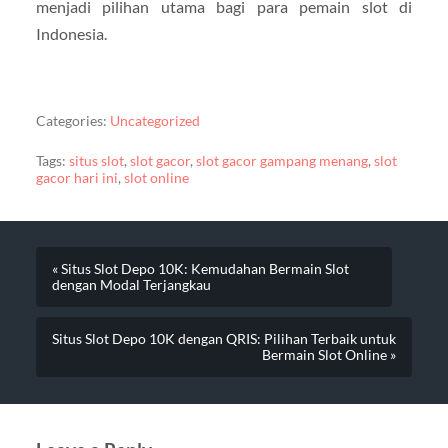
menjadi pilihan utama bagi para pemain slot di
Indonesia.
Categories:
Uncategorized
Tags:
situs slot
,
slot gacor
,
slot gacor gampang menang
,
slot
gacor hari ini
,
slot online
« Situs Slot Depo 10K: Kemudahan Bermain Slot
dengan Modal Terjangkau
Situs Slot Depo 10K dengan QRIS: Pilihan Terbaik untuk
Bermain Slot Online »