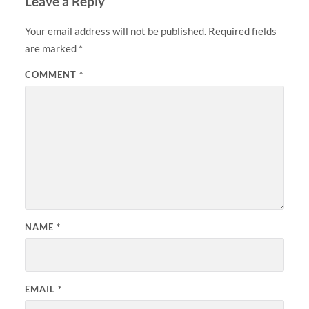
Leave a Reply
Your email address will not be published.
Required fields
are marked
*
COMMENT
*
NAME
*
EMAIL
*