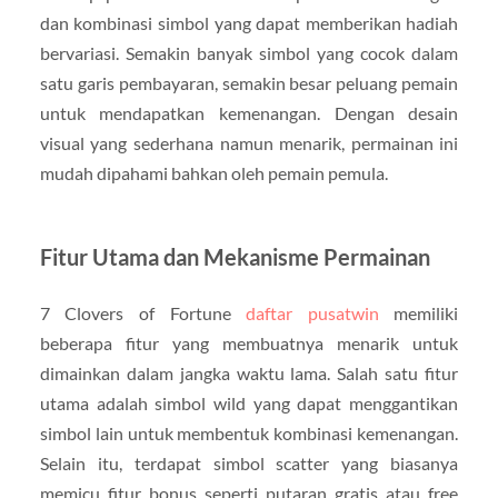
dan kombinasi simbol yang dapat memberikan hadiah
bervariasi. Semakin banyak simbol yang cocok dalam
satu garis pembayaran, semakin besar peluang pemain
untuk mendapatkan kemenangan. Dengan desain
visual yang sederhana namun menarik, permainan ini
mudah dipahami bahkan oleh pemain pemula.
Fitur Utama dan Mekanisme Permainan
7 Clovers of Fortune
daftar pusatwin
memiliki
beberapa fitur yang membuatnya menarik untuk
dimainkan dalam jangka waktu lama. Salah satu fitur
utama adalah simbol wild yang dapat menggantikan
simbol lain untuk membentuk kombinasi kemenangan.
Selain itu, terdapat simbol scatter yang biasanya
memicu fitur bonus seperti putaran gratis atau free