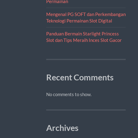
Permainan
Mengenal PG SOFT dan Perkembangan
Teknologi Permainan Slot Digital
Panduan Bermain Starlight Princess
Slot dan Tips Meraih Inces Slot Gacor
Recent Comments
No comments to show.
Archives