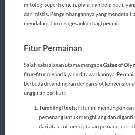
mitologi seperti cincin, piala, dan bola petir,
dan mistis. Pengembangannya yang mendetail b
mendalam dan mengesankan bagi pemain.
Fitur Permainan
Salah satu alasan utama mengapa
Gates of Oly
fitur-fitur menarik yang ditawarkannya. Perma
berbeda dibandingkan dengan slot konvensional 
unggulan berikut:
Tumbling Reels
: Fitur ini memungkinka
pemenang untuk menghilang dan digantik
dari atas. Ini menciptakan peluang untu