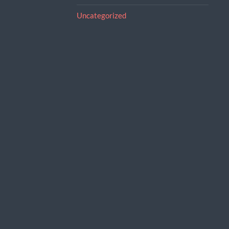
Uncategorized