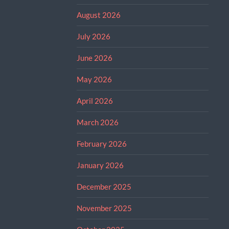
August 2026
July 2026
June 2026
May 2026
April 2026
March 2026
February 2026
January 2026
December 2025
November 2025