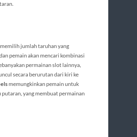
taran.
memilih jumlah taruhan yang
r dan pemain akan mencari kombinasi
banyakan permainan slot lainnya,
cul secara berurutan dari kiri ke
els
memungkinkan pemain untuk
 putaran, yang membuat permainan