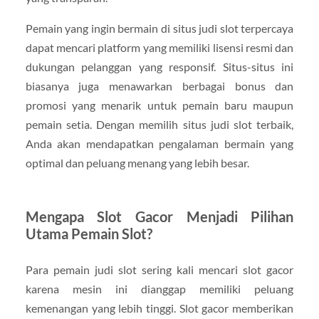
Pemain yang ingin bermain di situs judi slot terpercaya
dapat mencari platform yang memiliki lisensi resmi dan
dukungan pelanggan yang responsif. Situs-situs ini
biasanya juga menawarkan berbagai bonus dan
promosi yang menarik untuk pemain baru maupun
pemain setia. Dengan memilih situs judi slot terbaik,
Anda akan mendapatkan pengalaman bermain yang
optimal dan peluang menang yang lebih besar.
Mengapa Slot Gacor Menjadi Pilihan
Utama Pemain Slot?
Para pemain judi slot sering kali mencari slot gacor
karena mesin ini dianggap memiliki peluang
kemenangan yang lebih tinggi. Slot gacor memberikan