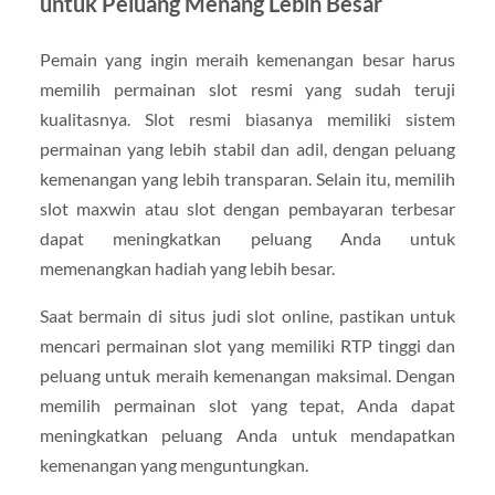
untuk Peluang Menang Lebih Besar
Pemain yang ingin meraih kemenangan besar harus
memilih permainan slot resmi yang sudah teruji
kualitasnya. Slot resmi biasanya memiliki sistem
permainan yang lebih stabil dan adil, dengan peluang
kemenangan yang lebih transparan. Selain itu, memilih
slot maxwin atau slot dengan pembayaran terbesar
dapat meningkatkan peluang Anda untuk
memenangkan hadiah yang lebih besar.
Saat bermain di situs judi slot online, pastikan untuk
mencari permainan slot yang memiliki RTP tinggi dan
peluang untuk meraih kemenangan maksimal. Dengan
memilih permainan slot yang tepat, Anda dapat
meningkatkan peluang Anda untuk mendapatkan
kemenangan yang menguntungkan.