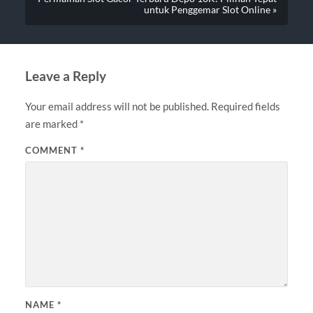
untuk Penggemar Slot Online »
Leave a Reply
Your email address will not be published.
Required fields
are marked
*
COMMENT
*
NAME
*