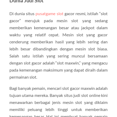
Dunia Judi Slot
Di dunia situs
pusatgame slot
gacor resmi
, istilah “slot
gacor” merujuk pada mesin slot yang sedang
memberikan kemenangan besar atau jackpot dalam
waktu yang relatif cepat. Mesin slot yang gacor
cenderung memberikan hasil yang lebih sering dan
lebih besar dibandingkan dengan mesin slot biasa.
Salah satu istilah yang sering muncul bersamaan
dengan slot gacor adalah “slot maxwin,” yang mengacu
pada kemenangan maksimum yang dapat diraih dalam
permainan slot.
Bagi banyak pemain, mencari slot gacor maxwin adalah
tujuan utama mereka. Banyak situs judi slot online kini
menawarkan berbagai jenis mesin slot yang diklaim
memiliki peluang lebih tinggi untuk memberikan
kemenangan besar. Hal ini membuat banyak pemain