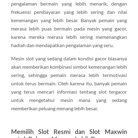
pengalaman bermain yang lebih menarik, dengan
frekuensi pembayaran yang lebih sering dan nilai
kemenangan yang lebih besar. Banyak pemain yang
merasa lebih puas bermain pada mesin yang gacor,
karena mereka merasa lebih sering memenangkan
hadiah dan mendapatkan pengalaman yang seru.
Mesin slot yang sedang dalam kondisi gacor biasanya
akan memberikan kombinasi simbol kemenangan lebih
sering, sehingga pemain merasa lebih termotivasi
untuk terus bermain. Oleh karena itu, banyak pemain
yang terus mencari informasi tentang slot tergacor
untuk mengetahui mesin mana yang sedang
memberikan peluang menang lebih besar.
Memilih Slot Resmi dan Slot Maxwin