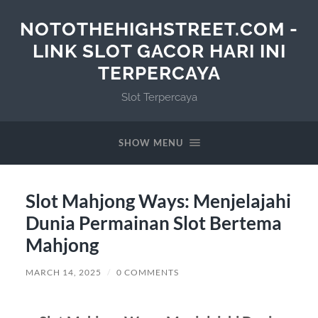
NOTOTHEHIGHSTREET.COM -
LINK SLOT GACOR HARI INI
TERPERCAYA
Slot Terpercaya
SHOW MENU
Slot Mahjong Ways: Menjelajahi
Dunia Permainan Slot Bertema
Mahjong
MARCH 14, 2025
/
0 COMMENTS