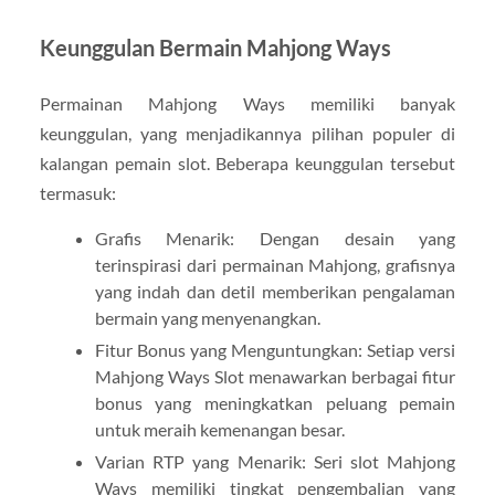
Keunggulan Bermain Mahjong Ways
Permainan Mahjong Ways memiliki banyak
keunggulan, yang menjadikannya pilihan populer di
kalangan pemain slot. Beberapa keunggulan tersebut
termasuk:
Grafis Menarik: Dengan desain yang
terinspirasi dari permainan Mahjong, grafisnya
yang indah dan detil memberikan pengalaman
bermain yang menyenangkan.
Fitur Bonus yang Menguntungkan: Setiap versi
Mahjong Ways Slot menawarkan berbagai fitur
bonus yang meningkatkan peluang pemain
untuk meraih kemenangan besar.
Varian RTP yang Menarik: Seri slot Mahjong
Ways memiliki tingkat pengembalian yang