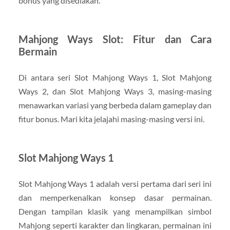
bonus yang disediakan.
Mahjong Ways Slot: Fitur dan Cara
Bermain
Di antara seri Slot Mahjong Ways 1, Slot Mahjong
Ways 2, dan Slot Mahjong Ways 3, masing-masing
menawarkan variasi yang berbeda dalam gameplay dan
fitur bonus. Mari kita jelajahi masing-masing versi ini.
Slot Mahjong Ways 1
Slot Mahjong Ways 1 adalah versi pertama dari seri ini
dan memperkenalkan konsep dasar permainan.
Dengan tampilan klasik yang menampilkan simbol
Mahjong seperti karakter dan lingkaran, permainan ini