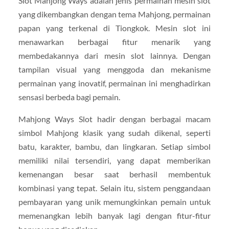
Slot Mahjong Ways adalah jenis permainan mesin slot
yang dikembangkan dengan tema Mahjong, permainan
papan yang terkenal di Tiongkok. Mesin slot ini
menawarkan berbagai fitur menarik yang
membedakannya dari mesin slot lainnya. Dengan
tampilan visual yang menggoda dan mekanisme
permainan yang inovatif, permainan ini menghadirkan
sensasi berbeda bagi pemain.
Mahjong Ways Slot hadir dengan berbagai macam
simbol Mahjong klasik yang sudah dikenal, seperti
batu, karakter, bambu, dan lingkaran. Setiap simbol
memiliki nilai tersendiri, yang dapat memberikan
kemenangan besar saat berhasil membentuk
kombinasi yang tepat. Selain itu, sistem penggandaan
pembayaran yang unik memungkinkan pemain untuk
memenangkan lebih banyak lagi dengan fitur-fitur