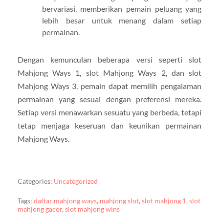
bervariasi, memberikan pemain peluang yang
lebih besar untuk menang dalam setiap
permainan.
Dengan kemunculan beberapa versi seperti slot
Mahjong Ways 1, slot Mahjong Ways 2, dan slot
Mahjong Ways 3, pemain dapat memilih pengalaman
permainan yang sesuai dengan preferensi mereka.
Setiap versi menawarkan sesuatu yang berbeda, tetapi
tetap menjaga keseruan dan keunikan permainan
Mahjong Ways.
Categories:
Uncategorized
Tags:
daftar mahjong ways
,
mahjong slot
,
slot mahjong 1
,
slot
mahjong gacor
,
slot mahjong wins