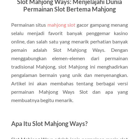
Slot Mahjong Ways: Menjelajahi Dunia
Permainan Slot Bertema Mahjong
Permainan situs
mahjong slot
gacor gampang menang
selalu menjadi favorit banyak penggemar kasino
online, dan salah satu yang menarik perhatian banyak
pemain adalah Slot Mahjong Ways. Dengan
menggabungkan elemen-elemen dari permainan
tradisional Mahjong, slot Mahjong ini menghadirkan
pengalaman bermain yang unik dan menyenangkan.
Artikel ini akan membahas tentang berbagai versi
permainan Mahjong Ways Slot dan apa yang
membuatnya begitu menarik.
Apa Itu Slot Mahjong Ways?