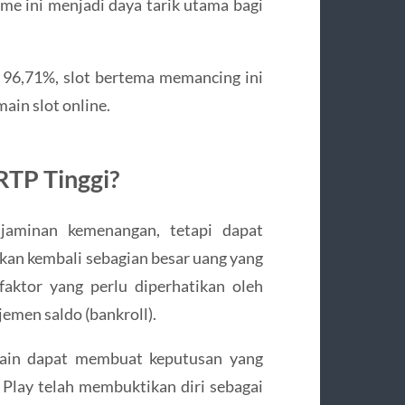
me ini menjadi daya tarik utama bagi
 96,71%, slot bertema memancing ini
main slot online.
RTP Tinggi?
jaminan kemenangan, tetapi dapat
an kembali sebagian besar uang yang
aktor yang perlu diperhatikan oleh
jemen saldo (bankroll).
ain dapat membuat keputusan yang
c Play telah membuktikan diri sebagai