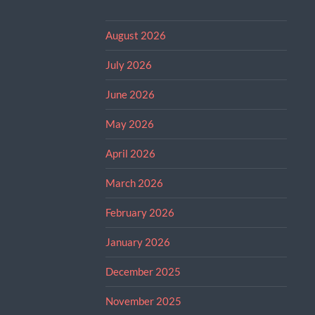
August 2026
July 2026
June 2026
May 2026
April 2026
March 2026
February 2026
January 2026
December 2025
November 2025