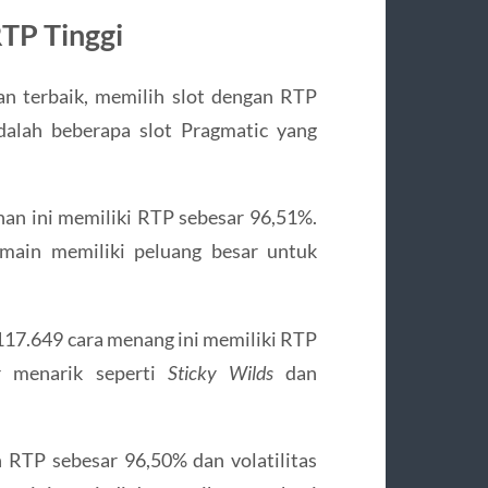
RTP Tinggi
n terbaik, memilih slot dengan RTP
adalah beberapa slot Pragmatic yang
han ini memiliki RTP sebesar 96,51%.
emain memiliki peluang besar untuk
 117.649 cara menang ini memiliki RTP
r menarik seperti
Sticky Wilds
dan
n RTP sebesar 96,50% dan volatilitas