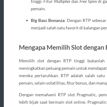
tinggi. Fitur
Multiplier
dan
Free Spins
di ga
pemain.
Big Bass Bonanza
: Dengan RTP sebesar
menjadi salah satu favorit di kalangan pe
Mengapa Memilih Slot dengan 
Memilih slot dengan RTP tinggi bukanlah 
meningkatkan peluang pemain untuk mendapatk
mereka pertaruhkan. RTP adalah salah satu f
pemain, selain volatilitas, fitur bonus, dan mana
Dengan memahami RTP slot Pragmatic, pem
lebih bijak saat bermain slot online. Pragmati