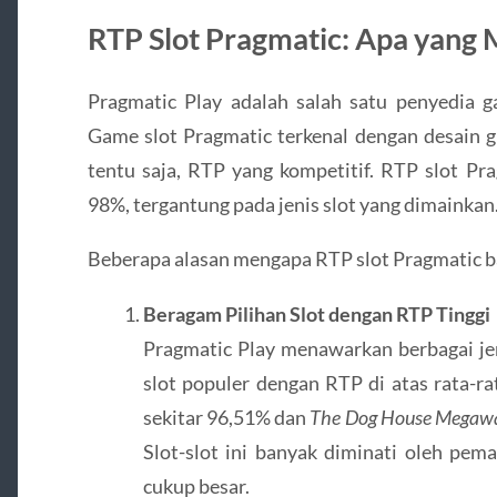
RTP Slot Pragmatic: Apa yang
Pragmatic Play adalah salah satu penyedia g
Game slot Pragmatic terkenal dengan desain gra
tentu saja, RTP yang kompetitif. RTP slot Pr
98%, tergantung pada jenis slot yang dimainkan
Beberapa alasan mengapa RTP slot Pragmatic ban
Beragam Pilihan Slot dengan RTP Tinggi
Pragmatic Play menawarkan berbagai jen
slot populer dengan RTP di atas rata-r
sekitar 96,51% dan
The Dog House Megaw
Slot-slot ini banyak diminati oleh pe
cukup besar.