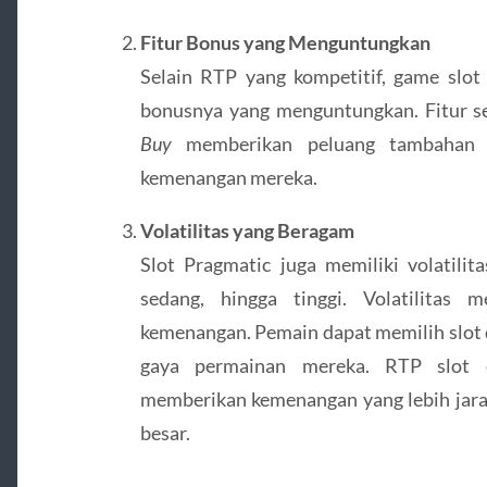
Fitur Bonus yang Menguntungkan
Selain RTP yang kompetitif, game slot 
bonusnya yang menguntungkan. Fitur s
Buy
memberikan peluang tambahan 
kemenangan mereka.
Volatilitas yang Beragam
Slot Pragmatic juga memiliki volatilit
sedang, hingga tinggi. Volatilitas 
kemenangan. Pemain dapat memilih slot d
gaya permainan mereka. RTP slot de
memberikan kemenangan yang lebih jaran
besar.