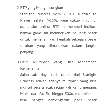
RTP yang Menguntungkan
Starlight Princess memiliki RTP (Return to
Player) sekitar 96,5%, yang cukup tinggi di
dunia slot online. RTP ini memberi indikasi
bahwa game ini memberikan peluang besar
untuk memenangkan kembali sebagian besar
taruhan yang dimasukkan dalam jangka
panjang.
Fitur Multiplier yang Bisa Menambah
Kemenangan
Salah satu daya tarik utama dari Starlight
Princess adalah adanya multiplier yang bisa
muncul secara acak setiap kali kamu menang.
Mulai dari 2x, 5x, hingga 500x, multiplier ini
bisa sangat berpengaruh pada besar