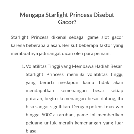
Mengapa Starlight Princess Disebut
Gacor?
Starlight Princess dikenal sebagai game slot gacor
karena beberapa alasan. Berikut beberapa faktor yang
membuatnya jadi sangat dicari oleh para pemain:
Volatilitas Tinggi yang Membawa Hadiah Besar
Starlight Princess memiliki volatilitas tinggi,
yang berarti meskipun kamu tidak akan
mendapatkan kemenangan besar setiap
putaran, begitu kemenangan besar datang, itu
bisa sangat signifikan. Dengan potensi max win
hingga 5000x taruhan, game ini memberikan
peluang untuk meraih kemenangan yang luar
biasa.