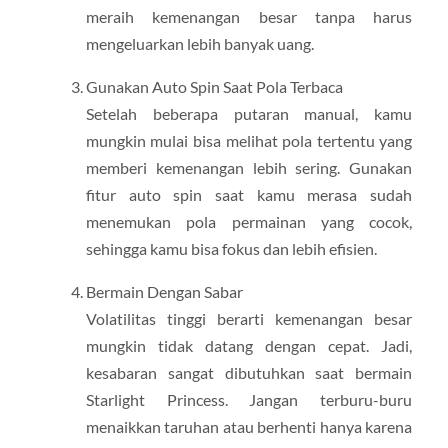
meraih kemenangan besar tanpa harus
mengeluarkan lebih banyak uang.
Gunakan Auto Spin Saat Pola Terbaca
Setelah beberapa putaran manual, kamu
mungkin mulai bisa melihat pola tertentu yang
memberi kemenangan lebih sering. Gunakan
fitur auto spin saat kamu merasa sudah
menemukan pola permainan yang cocok,
sehingga kamu bisa fokus dan lebih efisien.
Bermain Dengan Sabar
Volatilitas tinggi berarti kemenangan besar
mungkin tidak datang dengan cepat. Jadi,
kesabaran sangat dibutuhkan saat bermain
Starlight Princess. Jangan terburu-buru
menaikkan taruhan atau berhenti hanya karena