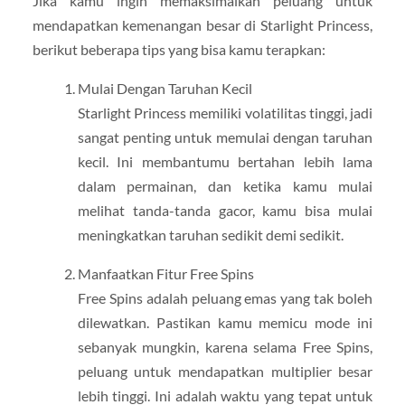
Jika kamu ingin memaksimalkan peluang untuk
mendapatkan kemenangan besar di Starlight Princess,
berikut beberapa tips yang bisa kamu terapkan:
Mulai Dengan Taruhan Kecil
Starlight Princess memiliki volatilitas tinggi, jadi
sangat penting untuk memulai dengan taruhan
kecil. Ini membantumu bertahan lebih lama
dalam permainan, dan ketika kamu mulai
melihat tanda-tanda gacor, kamu bisa mulai
meningkatkan taruhan sedikit demi sedikit.
Manfaatkan Fitur Free Spins
Free Spins adalah peluang emas yang tak boleh
dilewatkan. Pastikan kamu memicu mode ini
sebanyak mungkin, karena selama Free Spins,
peluang untuk mendapatkan multiplier besar
lebih tinggi. Ini adalah waktu yang tepat untuk