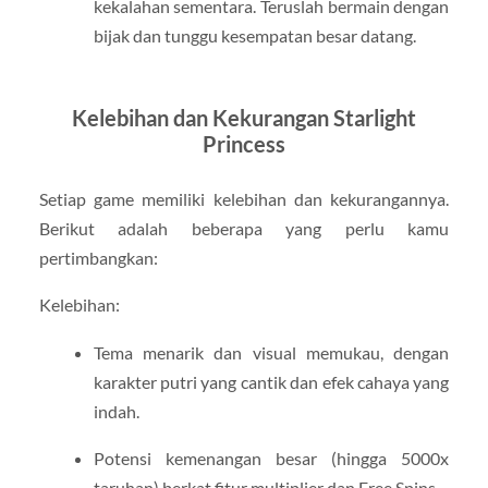
kekalahan sementara. Teruslah bermain dengan
bijak dan tunggu kesempatan besar datang.
Kelebihan dan Kekurangan Starlight
Princess
Setiap game memiliki kelebihan dan kekurangannya.
Berikut adalah beberapa yang perlu kamu
pertimbangkan:
Kelebihan:
Tema menarik dan visual memukau, dengan
karakter putri yang cantik dan efek cahaya yang
indah.
Potensi kemenangan besar (hingga 5000x
taruhan) berkat fitur multiplier dan Free Spins.