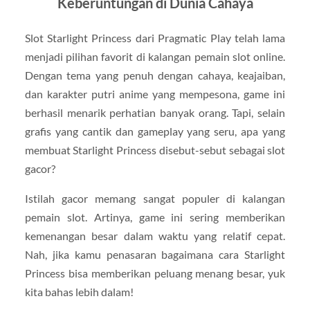
Keberuntungan di Dunia Cahaya
Slot Starlight Princess dari Pragmatic Play telah lama
menjadi pilihan favorit di kalangan pemain slot online.
Dengan tema yang penuh dengan cahaya, keajaiban,
dan karakter putri anime yang mempesona, game ini
berhasil menarik perhatian banyak orang. Tapi, selain
grafis yang cantik dan gameplay yang seru, apa yang
membuat Starlight Princess disebut-sebut sebagai slot
gacor?
Istilah gacor memang sangat populer di kalangan
pemain slot. Artinya, game ini sering memberikan
kemenangan besar dalam waktu yang relatif cepat.
Nah, jika kamu penasaran bagaimana cara Starlight
Princess bisa memberikan peluang menang besar, yuk
kita bahas lebih dalam!