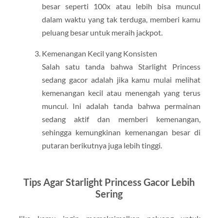
besar seperti 100x atau lebih bisa muncul
dalam waktu yang tak terduga, memberi kamu
peluang besar untuk meraih jackpot.
Kemenangan Kecil yang Konsisten
Salah satu tanda bahwa Starlight Princess
sedang gacor adalah jika kamu mulai melihat
kemenangan kecil atau menengah yang terus
muncul. Ini adalah tanda bahwa permainan
sedang aktif dan memberi kemenangan,
sehingga kemungkinan kemenangan besar di
putaran berikutnya juga lebih tinggi.
Tips Agar Starlight Princess Gacor Lebih
Sering