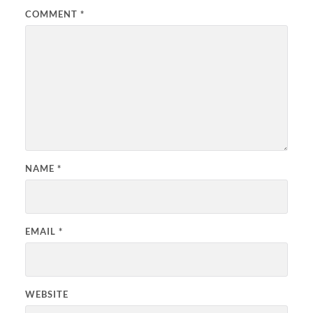
COMMENT
*
NAME
*
EMAIL
*
WEBSITE