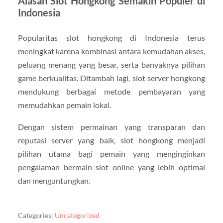
Alasan Slot Hongkong Semakin Populer di
Indonesia
Popularitas slot hongkong di Indonesia terus
meningkat karena kombinasi antara kemudahan akses,
peluang menang yang besar, serta banyaknya pilihan
game berkualitas. Ditambah lagi, slot server hongkong
mendukung berbagai metode pembayaran yang
memudahkan pemain lokal.
Dengan sistem permainan yang transparan dan
reputasi server yang baik, slot hongkong menjadi
pilihan utama bagi pemain yang menginginkan
pengalaman bermain slot online yang lebih optimal
dan menguntungkan.
Categories:
Uncategorized