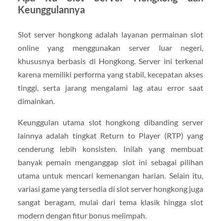
Keunggulannya
Slot server hongkong adalah layanan permainan slot
online yang menggunakan server luar negeri,
khususnya berbasis di Hongkong. Server ini terkenal
karena memiliki performa yang stabil, kecepatan akses
tinggi, serta jarang mengalami lag atau error saat
dimainkan.
Keunggulan utama slot hongkong dibanding server
lainnya adalah tingkat Return to Player (RTP) yang
cenderung lebih konsisten. Inilah yang membuat
banyak pemain menganggap slot ini sebagai pilihan
utama untuk mencari kemenangan harian. Selain itu,
variasi game yang tersedia di slot server hongkong juga
sangat beragam, mulai dari tema klasik hingga slot
modern dengan fitur bonus melimpah.