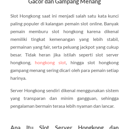
Gacor dan Gampang Menang
Slot Hongkong saat ini menjadi salah satu kata kunci
paling populer di kalangan pemain slot online. Banyak
pemain memburu slot hongkong karena dikenal
memiliki tingkat kemenangan yang lebih stabil,
permainan yang fair, serta peluang jackpot yang cukup
besar. Tidak heran jika istilah seperti slot server
hongkong,
hongkong slot
, hingga slot hongkong
gampang menang sering dicari oleh para pemain setiap
harinya.
Server Hongkong sendiri dikenal menggunakan sistem
yang transparan dan minim gangguan, sehingga
pengalaman bermain terasa lebih nyaman dan lancar.
Apa Itu Slot Server Hongkong dan