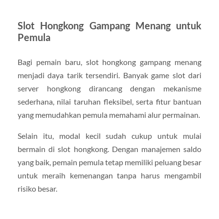
Slot Hongkong Gampang Menang untuk
Pemula
Bagi pemain baru, slot hongkong gampang menang
menjadi daya tarik tersendiri. Banyak game slot dari
server hongkong dirancang dengan mekanisme
sederhana, nilai taruhan fleksibel, serta fitur bantuan
yang memudahkan pemula memahami alur permainan.
Selain itu, modal kecil sudah cukup untuk mulai
bermain di slot hongkong. Dengan manajemen saldo
yang baik, pemain pemula tetap memiliki peluang besar
untuk meraih kemenangan tanpa harus mengambil
risiko besar.