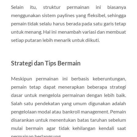
Selain itu, struktur permainan ini biasanya
menggunakan sistem paylines yang fleksibel, sehingga
pemain tidak selalu harus berada pada satu garis tetap
untuk menang. Hal ini menambah variasi dan membuat
setiap putaran lebih menarik untuk diikuti.
Strategi dan Tips Bermain
Meskipun permainan ini berbasis keberuntungan,
pemain tetap dapat menerapkan beberapa strategi
dasar untuk mengelola permainan dengan lebih baik.
Salah satu pendekatan yang umum digunakan adalah
pengelolaan modal atau bankroll management. Pemain
disarankan untuk menentukan batas taruhan sebelum
mulai bermain agar tidak kehilangan kendali saat
permainan berlangsung.