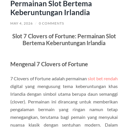
Permainan Slot Bertema
Keberuntungan Irlandia
MAY 4, 2026
/
0 COMMENTS
Slot 7 Clovers of Fortune: Permainan Slot
Bertema Keberuntungan Irlandia
Mengenal 7 Clovers of Fortune
7 Clovers of Fortune
adalah permainan
slot bet rendah
digital yang mengusung tema keberuntungan khas
Irlandia dengan simbol utama berupa daun semanggi
(clover). Permainan ini dirancang untuk memberikan
pengalaman bermain yang ringan namun tetap
menegangkan, terutama bagi pemain yang menyukai
nuansa klasik dengan sentuhan modern. Dalam