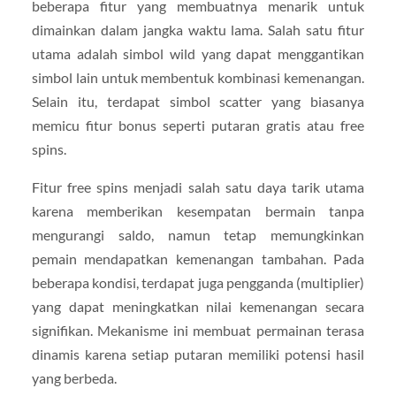
beberapa fitur yang membuatnya menarik untuk
dimainkan dalam jangka waktu lama. Salah satu fitur
utama adalah simbol wild yang dapat menggantikan
simbol lain untuk membentuk kombinasi kemenangan.
Selain itu, terdapat simbol scatter yang biasanya
memicu fitur bonus seperti putaran gratis atau free
spins.
Fitur free spins menjadi salah satu daya tarik utama
karena memberikan kesempatan bermain tanpa
mengurangi saldo, namun tetap memungkinkan
pemain mendapatkan kemenangan tambahan. Pada
beberapa kondisi, terdapat juga pengganda (multiplier)
yang dapat meningkatkan nilai kemenangan secara
signifikan. Mekanisme ini membuat permainan terasa
dinamis karena setiap putaran memiliki potensi hasil
yang berbeda.