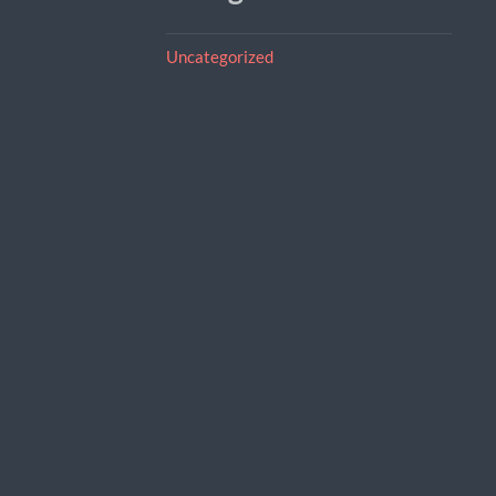
Uncategorized