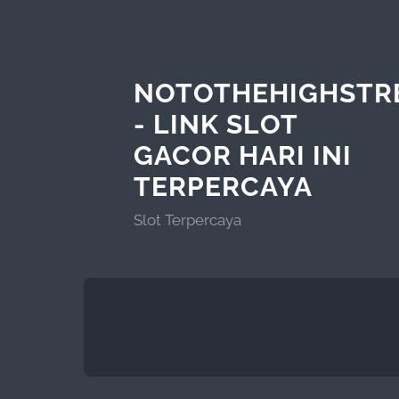
NOTOTHEHIGHSTR
- LINK SLOT
GACOR HARI INI
TERPERCAYA
Slot Terpercaya