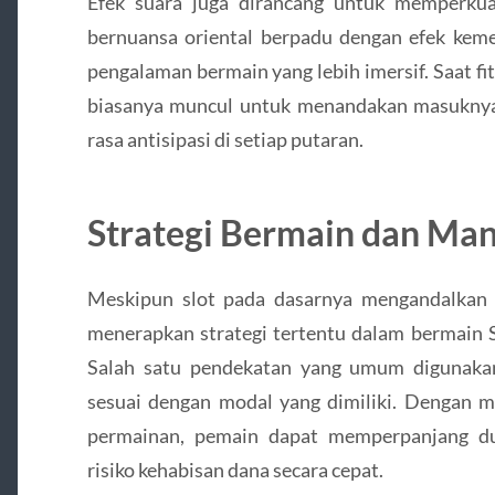
Efek suara juga dirancang untuk memperkua
bernuansa oriental berpadu dengan efek kem
pengalaman bermain yang lebih imersif. Saat fit
biasanya muncul untuk menandakan masukny
rasa antisipasi di setiap putaran.
Strategi Bermain dan Ma
Meskipun slot pada dasarnya mengandalkan 
menerapkan strategi tertentu dalam bermain S
Salah satu pendekatan yang umum digunaka
sesuai dengan modal yang dimiliki. Dengan m
permainan, pemain dapat memperpanjang du
risiko kehabisan dana secara cepat.