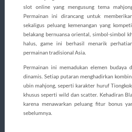
slot online yang mengusung tema mahjong
Permainan ini dirancang untuk memberika
sekaligus peluang kemenangan yang kompeti
belakang bernuansa oriental, simbol-simbol k
halus, game ini berhasil menarik perhati
permainan tradisional Asia.
Permainan ini memadukan elemen budaya de
dinamis. Setiap putaran menghadirkan kombinas
ubin mahjong, seperti karakter huruf Tiongkok
khusus seperti wild dan scatter. Kehadiran Bl
karena menawarkan peluang fitur bonus yan
sebelumnya.