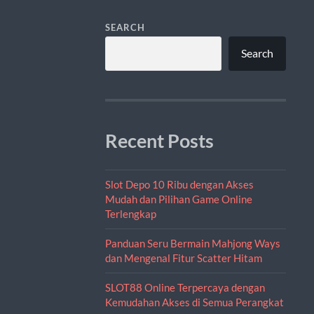
SEARCH
Search
Recent Posts
Slot Depo 10 Ribu dengan Akses
Mudah dan Pilihan Game Online
Terlengkap
Panduan Seru Bermain Mahjong Ways
dan Mengenal Fitur Scatter Hitam
SLOT88 Online Terpercaya dengan
Kemudahan Akses di Semua Perangkat