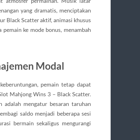
t atmosfer permainan. Musik latar
enangan yang dramatis, menciptakan
ur Black Scatter aktif, animasi khusus
a pemain ke mode bonus, menambah
najemen Modal
keberuntungan, pemain tetap dapat
lot Mahjong Wins 3 – Black Scatter.
n adalah mengatur besaran taruhan
embagi saldo menjadi beberapa sesi
rasi bermain sekaligus mengurangi