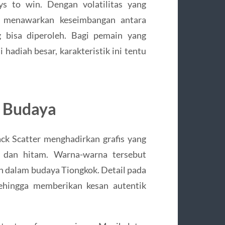
s to win. Dengan volatilitas yang
ni menawarkan keseimbangan antara
g bisa diperoleh. Bagi pemain yang
adiah besar, karakteristik ini tentu
a Budaya
ack Scatter menghadirkan grafis yang
 dan hitam. Warna-warna tersebut
dalam budaya Tiongkok. Detail pada
sehingga memberikan kesan autentik