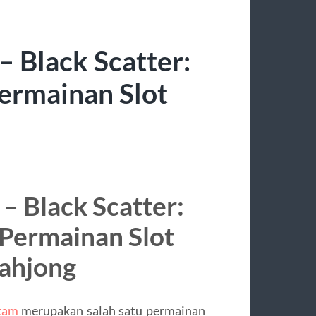
– Black Scatter:
ermainan Slot
– Black Scatter:
 Permainan Slot
ahjong
itam
merupakan salah satu permainan