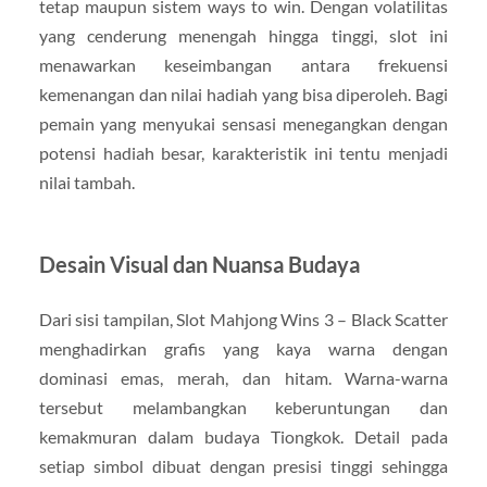
tetap maupun sistem ways to win. Dengan volatilitas
yang cenderung menengah hingga tinggi, slot ini
menawarkan keseimbangan antara frekuensi
kemenangan dan nilai hadiah yang bisa diperoleh. Bagi
pemain yang menyukai sensasi menegangkan dengan
potensi hadiah besar, karakteristik ini tentu menjadi
nilai tambah.
Desain Visual dan Nuansa Budaya
Dari sisi tampilan, Slot Mahjong Wins 3 – Black Scatter
menghadirkan grafis yang kaya warna dengan
dominasi emas, merah, dan hitam. Warna-warna
tersebut melambangkan keberuntungan dan
kemakmuran dalam budaya Tiongkok. Detail pada
setiap simbol dibuat dengan presisi tinggi sehingga