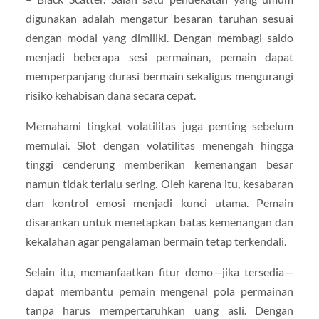
digunakan adalah mengatur besaran taruhan sesuai
dengan modal yang dimiliki. Dengan membagi saldo
menjadi beberapa sesi permainan, pemain dapat
memperpanjang durasi bermain sekaligus mengurangi
risiko kehabisan dana secara cepat.
Memahami tingkat volatilitas juga penting sebelum
memulai. Slot dengan volatilitas menengah hingga
tinggi cenderung memberikan kemenangan besar
namun tidak terlalu sering. Oleh karena itu, kesabaran
dan kontrol emosi menjadi kunci utama. Pemain
disarankan untuk menetapkan batas kemenangan dan
kekalahan agar pengalaman bermain tetap terkendali.
Selain itu, memanfaatkan fitur demo—jika tersedia—
dapat membantu pemain mengenal pola permainan
tanpa harus mempertaruhkan uang asli. Dengan