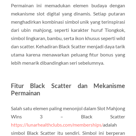
Permainan ini memadukan elemen budaya dengan
mekanisme slot digital yang dinamis. Setiap putaran
menghadirkan kombinasi simbol unik yang terinspirasi
dari ubin mahjong, seperti karakter huruf Tiongkok,
simbol lingkaran, bambu, serta ikon khusus seperti wild
dan scatter. Kehadiran Black Scatter menjadi daya tarik
utama karena menawarkan peluang fitur bonus yang
lebih menarik dibandingkan seri sebelumnya.
Fitur Black Scatter dan Mekanisme
Permainan
Salah satu elemen paling menonjol dalam Slot Mahjong
Wins 3 – Black Scatter
https://lunarhealthclubs.com/memberships/​
adalah
simbol Black Scatter itu sendiri. Simbol ini berperan