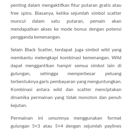
penting dalam mengaktifkan fitur putaran gratis atau
free spins. Biasanya, ketika sejumlah simbol scatter
muncul dalam satu putaran, pemain akan
mendapatkan akses ke mode bonus dengan potensi
pengganda kemenangan.
Selain Black Scatter, terdapat juga simbol wild yang
membantu melengkapi kombinasi kemenangan. Wild
dapat menggantikan hampir semua simbol lain di
gulungan, sehingga memperbesar peluang
terbentuknya garis pembayaran yang menguntungkan.
Kombinasi antara wild dan scatter menciptakan
dinamika permainan yang tidak monoton dan penuh
kejutan.
Permainan ini umumnya menggunakan format
gulungan 5×3 atau 5×4 dengan sejumlah paylines