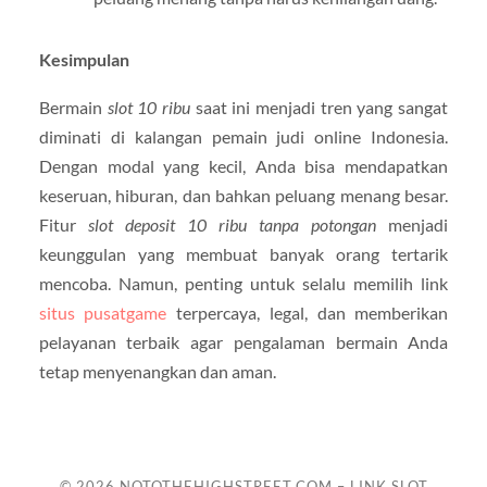
Kesimpulan
Bermain
slot 10 ribu
saat ini menjadi tren yang sangat
diminati di kalangan pemain judi online Indonesia.
Dengan modal yang kecil, Anda bisa mendapatkan
keseruan, hiburan, dan bahkan peluang menang besar.
Fitur
slot deposit 10 ribu tanpa potongan
menjadi
keunggulan yang membuat banyak orang tertarik
mencoba. Namun, penting untuk selalu memilih link
situs pusatgame
terpercaya, legal, dan memberikan
pelayanan terbaik agar pengalaman bermain Anda
tetap menyenangkan dan aman.
© 2026
NOTOTHEHIGHSTREET.COM – LINK SLOT