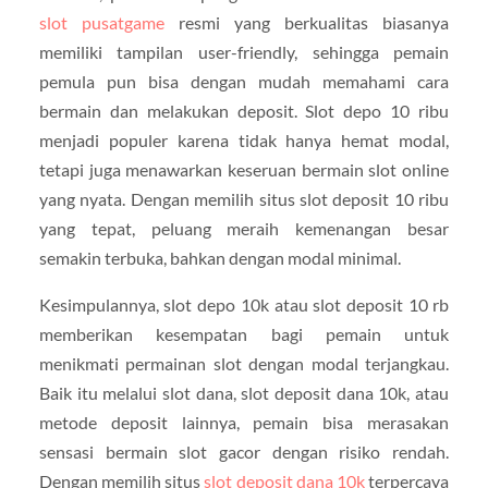
slot pusatgame
resmi yang berkualitas biasanya
memiliki tampilan user-friendly, sehingga pemain
pemula pun bisa dengan mudah memahami cara
bermain dan melakukan deposit. Slot depo 10 ribu
menjadi populer karena tidak hanya hemat modal,
tetapi juga menawarkan keseruan bermain slot online
yang nyata. Dengan memilih situs slot deposit 10 ribu
yang tepat, peluang meraih kemenangan besar
semakin terbuka, bahkan dengan modal minimal.
Kesimpulannya, slot depo 10k atau slot deposit 10 rb
memberikan kesempatan bagi pemain untuk
menikmati permainan slot dengan modal terjangkau.
Baik itu melalui slot dana, slot deposit dana 10k, atau
metode deposit lainnya, pemain bisa merasakan
sensasi bermain slot gacor dengan risiko rendah.
Dengan memilih situs
slot deposit dana 10k
terpercaya