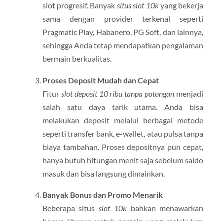
slot progresif. Banyak
situs slot 10k
yang bekerja
sama dengan provider terkenal seperti
Pragmatic Play, Habanero, PG Soft, dan lainnya,
sehingga Anda tetap mendapatkan pengalaman
bermain berkualitas.
Proses Deposit Mudah dan Cepat
Fitur
slot deposit 10 ribu tanpa potongan
menjadi
salah satu daya tarik utama. Anda bisa
melakukan deposit melalui berbagai metode
seperti transfer bank, e-wallet, atau pulsa tanpa
biaya tambahan. Proses depositnya pun cepat,
hanya butuh hitungan menit saja sebelum saldo
masuk dan bisa langsung dimainkan.
Banyak Bonus dan Promo Menarik
Beberapa situs
slot 10k
bahkan menawarkan