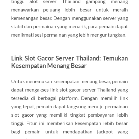
tinggi. Slot server Thailand gampang menang
menawarkan peluang lebih besar untuk meraih
kemenangan besar. Dengan menggunakan server yang
stabil dan permainan yang menarik, para pemain dapat
menikmati sesi permainan yang lebih menguntungkan.
Link Slot Gacor Server Thailand: Temukan
Kesempatan Menang Besar
Untuk menemukan kesempatan menang besar, pemain
dapat mengakses link slot gacor server Thailand yang
tersedia di berbagai platform. Dengan memilih link
yang tepat, pemain dapat langsung menuju permainan
slot gacor yang memiliki tingkat pembayaran lebih
tinggi. Fitur ini memberikan kesempatan lebih besar
bagi pemain untuk mendapatkan jackpot yang