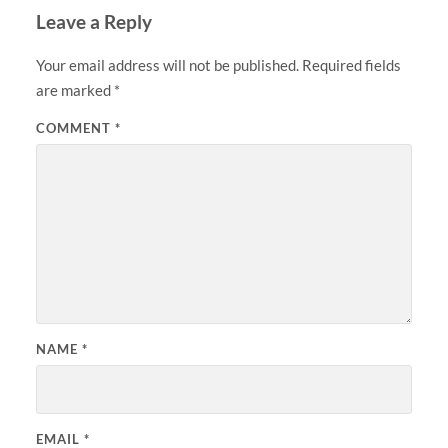
Leave a Reply
Your email address will not be published.
Required fields
are marked
*
COMMENT
*
NAME
*
EMAIL
*