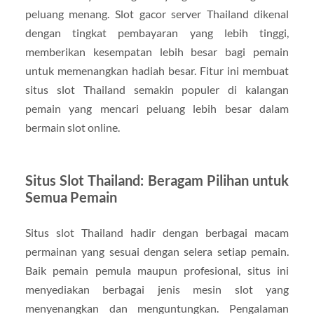
peluang menang. Slot gacor server Thailand dikenal
dengan tingkat pembayaran yang lebih tinggi,
memberikan kesempatan lebih besar bagi pemain
untuk memenangkan hadiah besar. Fitur ini membuat
situs slot Thailand semakin populer di kalangan
pemain yang mencari peluang lebih besar dalam
bermain slot online.
Situs Slot Thailand: Beragam Pilihan untuk
Semua Pemain
Situs slot Thailand hadir dengan berbagai macam
permainan yang sesuai dengan selera setiap pemain.
Baik pemain pemula maupun profesional, situs ini
menyediakan berbagai jenis mesin slot yang
menyenangkan dan menguntungkan. Pengalaman