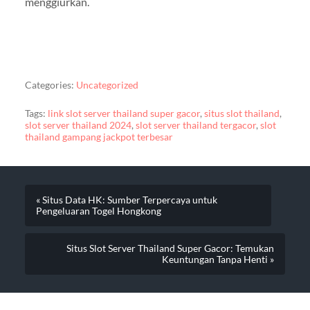
menggiurkan.
Categories:
Uncategorized
Tags:
link slot server thailand super gacor
,
situs slot thailand
,
slot server thailand 2024
,
slot server thailand tergacor
,
slot
thailand gampang jackpot terbesar
« Situs Data HK: Sumber Terpercaya untuk
Pengeluaran Togel Hongkong
Situs Slot Server Thailand Super Gacor: Temukan
Keuntungan Tanpa Henti »