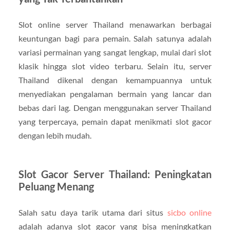
Slot online server Thailand menawarkan berbagai
keuntungan bagi para pemain. Salah satunya adalah
variasi permainan yang sangat lengkap, mulai dari slot
klasik hingga slot video terbaru. Selain itu, server
Thailand dikenal dengan kemampuannya untuk
menyediakan pengalaman bermain yang lancar dan
bebas dari lag. Dengan menggunakan server Thailand
yang terpercaya, pemain dapat menikmati slot gacor
dengan lebih mudah.
Slot Gacor Server Thailand: Peningkatan
Peluang Menang
Salah satu daya tarik utama dari situs
sicbo online
adalah adanya slot gacor yang bisa meningkatkan