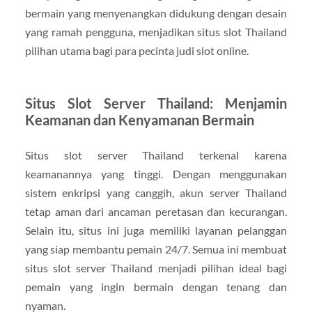
bermain yang menyenangkan didukung dengan desain
yang ramah pengguna, menjadikan situs slot Thailand
pilihan utama bagi para pecinta judi slot online.
Situs Slot Server Thailand: Menjamin
Keamanan dan Kenyamanan Bermain
Situs slot server Thailand terkenal karena
keamanannya yang tinggi. Dengan menggunakan
sistem enkripsi yang canggih, akun server Thailand
tetap aman dari ancaman peretasan dan kecurangan.
Selain itu, situs ini juga memiliki layanan pelanggan
yang siap membantu pemain 24/7. Semua ini membuat
situs slot server Thailand menjadi pilihan ideal bagi
pemain yang ingin bermain dengan tenang dan
nyaman.