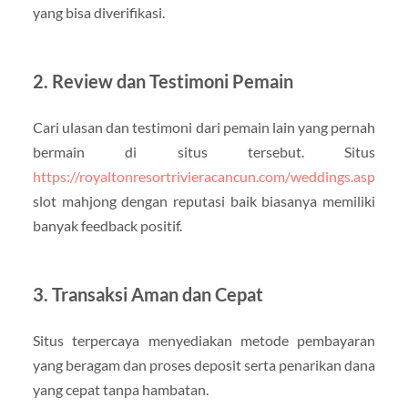
yang bisa diverifikasi.
2. Review dan Testimoni Pemain
Cari ulasan dan testimoni dari pemain lain yang pernah
bermain di situs tersebut. Situs
https://royaltonresortrivieracancun.com/weddings.asp
slot mahjong dengan reputasi baik biasanya memiliki
banyak feedback positif.
3. Transaksi Aman dan Cepat
Situs terpercaya menyediakan metode pembayaran
yang beragam dan proses deposit serta penarikan dana
yang cepat tanpa hambatan.