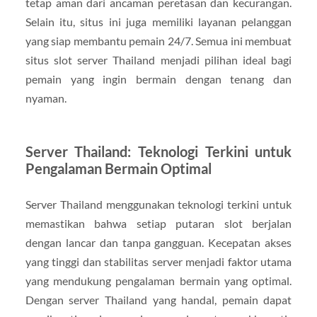
tetap aman dari ancaman peretasan dan kecurangan.
Selain itu, situs ini juga memiliki layanan pelanggan
yang siap membantu pemain 24/7. Semua ini membuat
situs slot server Thailand menjadi pilihan ideal bagi
pemain yang ingin bermain dengan tenang dan
nyaman.
Server Thailand: Teknologi Terkini untuk
Pengalaman Bermain Optimal
Server Thailand menggunakan teknologi terkini untuk
memastikan bahwa setiap putaran slot berjalan
dengan lancar dan tanpa gangguan. Kecepatan akses
yang tinggi dan stabilitas server menjadi faktor utama
yang mendukung pengalaman bermain yang optimal.
Dengan server Thailand yang handal, pemain dapat