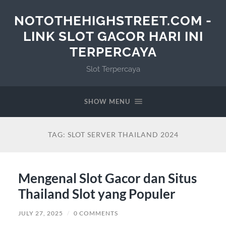
NOTOTHEHIGHSTREET.COM -
LINK SLOT GACOR HARI INI
TERPERCAYA
Slot Terpercaya
SHOW MENU
TAG:
SLOT SERVER THAILAND 2024
Mengenal Slot Gacor dan Situs
Thailand Slot yang Populer
JULY 27, 2025
/
0 COMMENTS