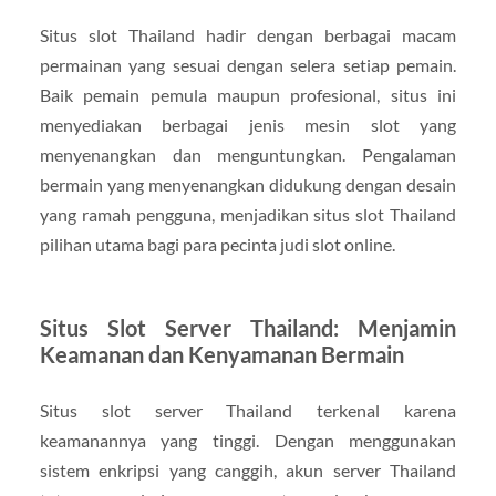
Situs slot Thailand hadir dengan berbagai macam
permainan yang sesuai dengan selera setiap pemain.
Baik pemain pemula maupun profesional, situs ini
menyediakan berbagai jenis mesin slot yang
menyenangkan dan menguntungkan. Pengalaman
bermain yang menyenangkan didukung dengan desain
yang ramah pengguna, menjadikan situs slot Thailand
pilihan utama bagi para pecinta judi slot online.
Situs Slot Server Thailand: Menjamin
Keamanan dan Kenyamanan Bermain
Situs slot server Thailand terkenal karena
keamanannya yang tinggi. Dengan menggunakan
sistem enkripsi yang canggih, akun server Thailand