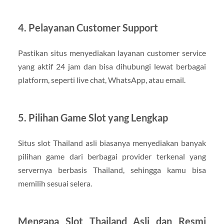
4. Pelayanan Customer Support
Pastikan situs menyediakan layanan customer service
yang aktif 24 jam dan bisa dihubungi lewat berbagai
platform, seperti live chat, WhatsApp, atau email.
5. Pilihan Game Slot yang Lengkap
Situs slot Thailand asli biasanya menyediakan banyak
pilihan game dari berbagai provider terkenal yang
servernya berbasis Thailand, sehingga kamu bisa
memilih sesuai selera.
Mengapa Slot Thailand Asli dan Resmi