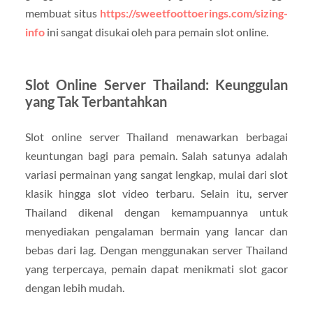
membuat situs
https://sweetfoottoerings.com/sizing-
info
ini sangat disukai oleh para pemain slot online.
Slot Online Server Thailand: Keunggulan
yang Tak Terbantahkan
Slot online server Thailand menawarkan berbagai
keuntungan bagi para pemain. Salah satunya adalah
variasi permainan yang sangat lengkap, mulai dari slot
klasik hingga slot video terbaru. Selain itu, server
Thailand dikenal dengan kemampuannya untuk
menyediakan pengalaman bermain yang lancar dan
bebas dari lag. Dengan menggunakan server Thailand
yang terpercaya, pemain dapat menikmati slot gacor
dengan lebih mudah.