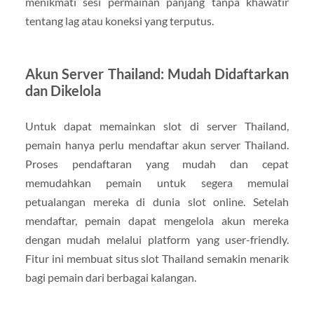
menikmati sesi permainan panjang tanpa khawatir
tentang lag atau koneksi yang terputus.
Akun Server Thailand: Mudah Didaftarkan
dan Dikelola
Untuk dapat memainkan slot di server Thailand,
pemain hanya perlu mendaftar akun server Thailand.
Proses pendaftaran yang mudah dan cepat
memudahkan pemain untuk segera memulai
petualangan mereka di dunia slot online. Setelah
mendaftar, pemain dapat mengelola akun mereka
dengan mudah melalui platform yang user-friendly.
Fitur ini membuat situs slot Thailand semakin menarik
bagi pemain dari berbagai kalangan.