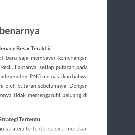
ebenarnya
enang Besar Terakhir
lot baru saja membayar kemenangan
kecil. Faktanya, setiap putaran pada
 independen
. RNG memastikan bahwa
uhi oleh putaran sebelumnya. Dengan
umnya tidak memengaruhi peluang di
Strategi Tertentu
strategi tertentu, seperti menekan