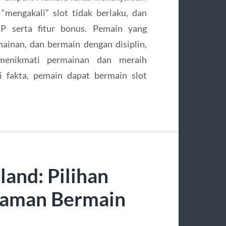
 “mengakali” slot tidak berlaku, dan
P serta fitur bonus. Pemain yang
ainan, dan bermain dengan disiplin,
menikmati permainan dan meraih
 fakta, pemain dapat bermain slot
land: Pilihan
laman Bermain