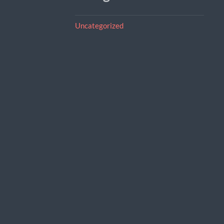
Uncategorized