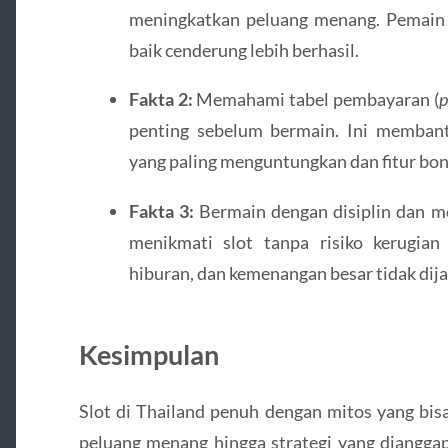
meningkatkan peluang menang. Pemain 
baik cenderung lebih berhasil.
Fakta 2:
Memahami tabel pembayaran (
p
penting sebelum bermain. Ini memban
yang paling menguntungkan dan fitur bonu
Fakta 3:
Bermain dengan disiplin dan m
menikmati slot tanpa risiko kerugian
hiburan, dan kemenangan besar tidak dija
Kesimpulan
Slot di Thailand penuh dengan mitos yang bi
peluang menang hingga strategi yang diangg