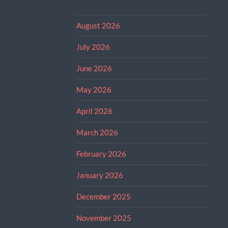
August 2026
July 2026
June 2026
May 2026
April 2026
March 2026
February 2026
January 2026
December 2025
November 2025