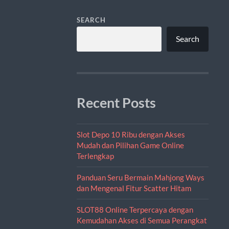
SEARCH
Search
Recent Posts
Slot Depo 10 Ribu dengan Akses
Mudah dan Pilihan Game Online
Terlengkap
Panduan Seru Bermain Mahjong Ways
dan Mengenal Fitur Scatter Hitam
SLOT88 Online Terpercaya dengan
Kemudahan Akses di Semua Perangkat