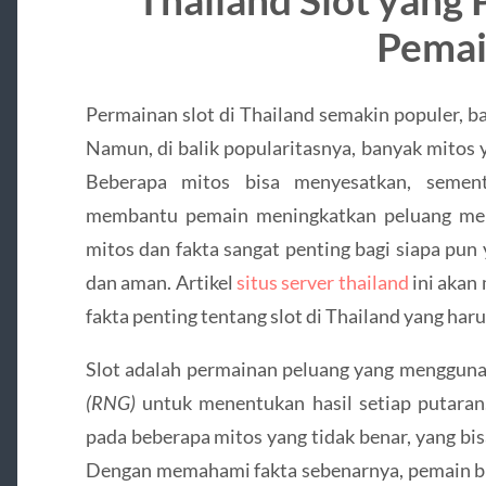
Pema
Permainan slot di Thailand semakin populer, ba
Namun, di balik popularitasnya, banyak mitos
Beberapa mitos bisa menyesatkan, sement
membantu pemain meningkatkan peluang men
mitos dan fakta sangat penting bagi siapa pun 
dan aman. Artikel
situs server thailand
ini akan
fakta penting tentang slot di Thailand yang har
Slot adalah permainan peluang yang menggun
(RNG)
untuk menentukan hasil setiap putaran
pada beberapa mitos yang tidak benar, yang b
Dengan memahami fakta sebenarnya, pemain b