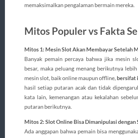
memaksimalkan pengalaman bermain mereka.
Mitos Populer vs Fakta S
Mitos 1: Mesin Slot Akan Membayar Setelah M
Banyak pemain percaya bahwa jika mesin s
besar, maka peluang menang berikutnya lebih 
mesin slot, baik online maupun offline,
bersifat
hasil setiap putaran acak dan tidak dipengar
kata lain, kemenangan atau kekalahan sebel
putaran berikutnya.
Mitos 2: Slot Online Bisa Dimanipulasi dengan 
Ada anggapan bahwa pemain bisa menggunakan 