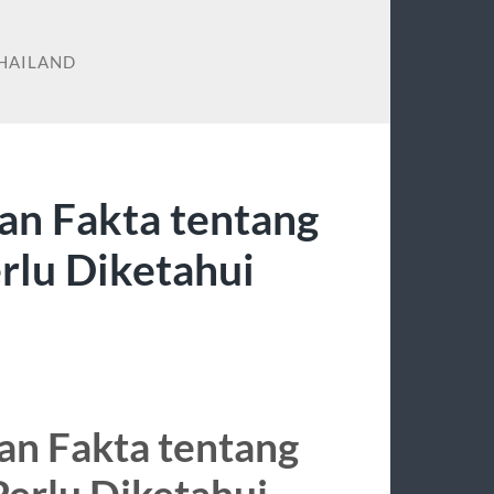
THAILAND
n Fakta tentang
erlu Diketahui
n Fakta tentang
Perlu Diketahui