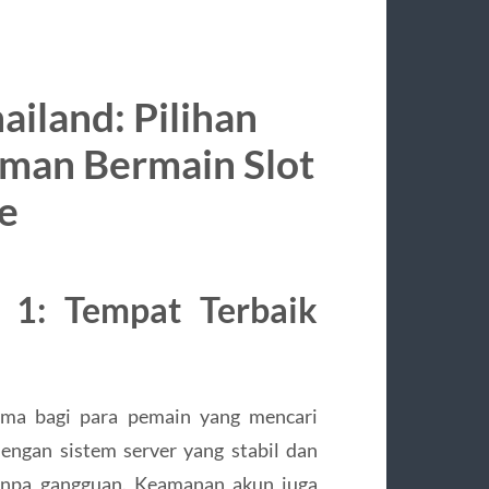
hailand: Pilihan
aman Bermain Slot
e
o 1: Tempat Terbaik
tama bagi para pemain yang mencari
ngan sistem server yang stabil dan
anpa gangguan. Keamanan akun juga