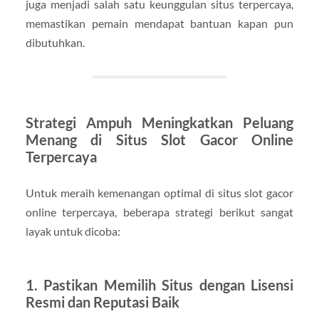
juga menjadi salah satu keunggulan situs terpercaya,
memastikan pemain mendapat bantuan kapan pun
dibutuhkan.
Strategi Ampuh Meningkatkan Peluang
Menang di Situs Slot Gacor Online
Terpercaya
Untuk meraih kemenangan optimal di situs slot gacor
online terpercaya, beberapa strategi berikut sangat
layak untuk dicoba:
1. Pastikan Memilih Situs dengan Lisensi
Resmi dan Reputasi Baik