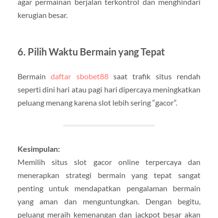
agar permainan berjalan terkontrol dan menghindari
kerugian besar.
6. Pilih Waktu Bermain yang Tepat
Bermain
daftar sbobet88
saat trafik situs rendah
seperti dini hari atau pagi hari dipercaya meningkatkan
peluang menang karena slot lebih sering “gacor”.
Kesimpulan:
Memilih situs slot gacor online terpercaya dan
menerapkan strategi bermain yang tepat sangat
penting untuk mendapatkan pengalaman bermain
yang aman dan menguntungkan. Dengan begitu,
peluang meraih kemenangan dan jackpot besar akan