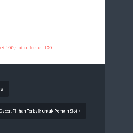
bet 100
,
slot online bet 100
ya
Gacor, Pilihan Terbaik untuk Pemain Slot »