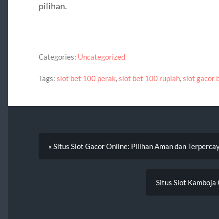
pilihan.
Categories:
Uncategorized
Tags:
slot bet 100 perak
,
slot bet 100 rupiah
,
slot gacor 
« Situs Slot Gacor Online: Pilihan Aman dan Terperca
Situs Slot Kamboja 