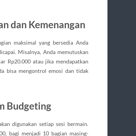
ian dan Kemenangan
ugian maksimal yang bersedia Anda
dicapai. Misalnya, Anda memutuskan
sar Rp20.000 atau jika mendapatkan
da bisa mengontrol emosi dan tidak
m Budgeting
kan digunakan setiap sesi bermain.
00, bagi menjadi 10 bagian masing-