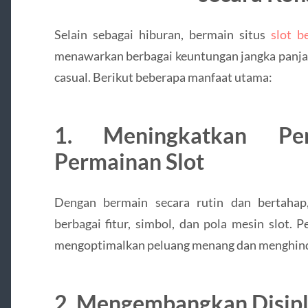
Selain sebagai hiburan, bermain situs
slot be
menawarkan berbagai keuntungan jangka panja
casual. Berikut beberapa manfaat utama:
1. Meningkatkan Pe
Permainan Slot
Dengan bermain secara rutin dan bertaha
berbagai fitur, simbol, dan pola mesin slot. 
mengoptimalkan peluang menang dan menghinda
2. Mengembangkan Disipl