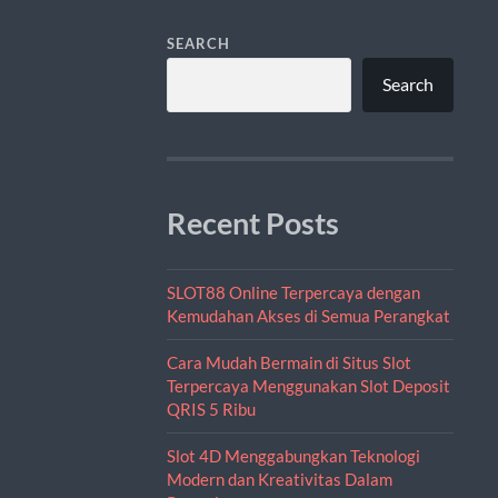
SEARCH
Search
Recent Posts
SLOT88 Online Terpercaya dengan
Kemudahan Akses di Semua Perangkat
Cara Mudah Bermain di Situs Slot
Terpercaya Menggunakan Slot Deposit
QRIS 5 Ribu
Slot 4D Menggabungkan Teknologi
Modern dan Kreativitas Dalam