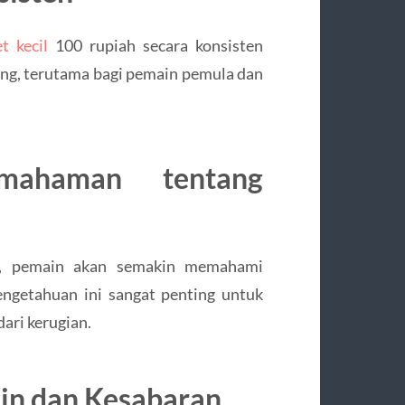
t kecil
100 rupiah secara konsisten
ng, terutama bagi pemain pemula dan
mahaman tentang
p, pemain akan semakin memahami
Pengetahuan ini sangat penting untuk
ri kerugian.
in dan Kesabaran