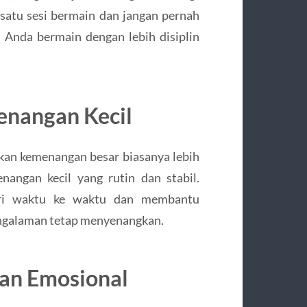
satu sesi bermain dan jangan pernah
 Anda bermain dengan lebih disiplin
enangan Kecil
kan kemenangan besar biasanya lebih
nangan kecil yang rutin dan stabil.
ari waktu ke waktu dan membantu
ngalaman tetap menyenangkan.
san Emosional