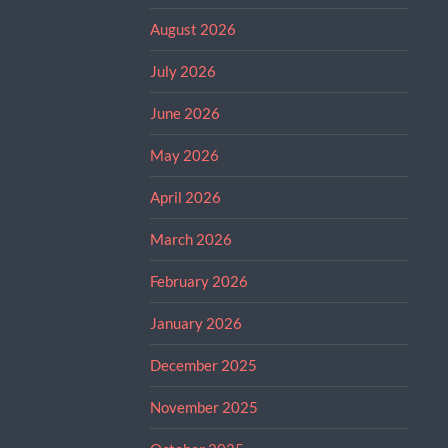
August 2026
July 2026
June 2026
May 2026
April 2026
March 2026
February 2026
January 2026
December 2025
November 2025