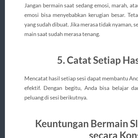
Jangan bermain saat sedang emosi, marah, ata
emosi bisa menyebabkan kerugian besar. Tetap
yang sudah dibuat. Jika merasa tidak nyaman, s
main saat sudah merasa tenang.
5. Catat Setiap Ha
Mencatat hasil setiap sesi dapat membantu And
efektif. Dengan begitu, Anda bisa belajar 
peluang di sesi berikutnya.
Keuntungan Bermain Sl
secara Kon