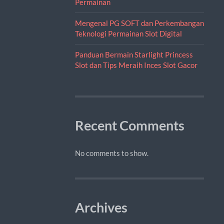
Permainan
Mengenal PG SOFT dan Perkembangan
Teknologi Permainan Slot Digital
Panduan Bermain Starlight Princess
Slot dan Tips Meraih Inces Slot Gacor
Recent Comments
No comments to show.
Archives