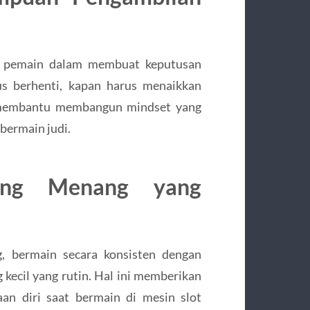
u pemain dalam membuat keputusan
us berhenti, kapan harus menaikkan
ni membantu membangun mindset yang
bermain judi.
ang Menang yang
, bermain secara konsisten dengan
kecil yang rutin. Hal ini memberikan
an diri saat bermain di mesin slot