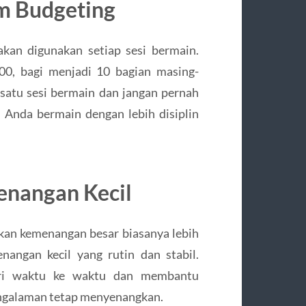
m Budgeting
kan digunakan setiap sesi bermain.
00, bagi menjadi 10 bagian masing-
satu sesi bermain dan jangan pernah
 Anda bermain dengan lebih disiplin
enangan Kecil
kan kemenangan besar biasanya lebih
nangan kecil yang rutin dan stabil.
ari waktu ke waktu dan membantu
ngalaman tetap menyenangkan.