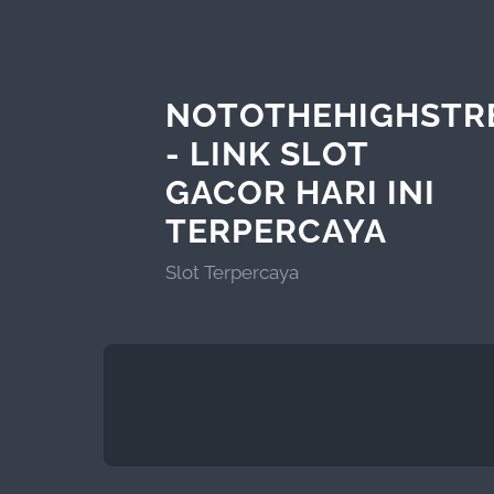
NOTOTHEHIGHSTR
- LINK SLOT
GACOR HARI INI
TERPERCAYA
Slot Terpercaya