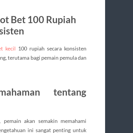
ot Bet 100 Rupiah
sisten
t kecil
100 rupiah secara konsisten
ng, terutama bagi pemain pemula dan
mahaman tentang
p, pemain akan semakin memahami
Pengetahuan ini sangat penting untuk