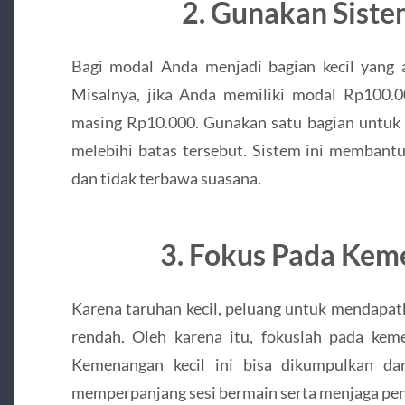
2. Gunakan Siste
Bagi modal Anda menjadi bagian kecil yang a
Misalnya, jika Anda memiliki modal Rp100.0
masing Rp10.000. Gunakan satu bagian untuk 
melebihi batas tersebut. Sistem ini membantu
dan tidak terbawa suasana.
3. Fokus Pada Kem
Karena taruhan kecil, peluang untuk mendapat
rendah. Oleh karena itu, fokuslah pada keme
Kemenangan kecil ini bisa dikumpulkan d
memperpanjang sesi bermain serta menjaga pe