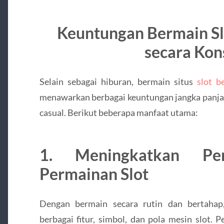
Keuntungan Bermain Sl
secara Kon
Selain sebagai hiburan, bermain situs
slot be
menawarkan berbagai keuntungan jangka panja
casual. Berikut beberapa manfaat utama:
1. Meningkatkan Pe
Permainan Slot
Dengan bermain secara rutin dan bertaha
berbagai fitur, simbol, dan pola mesin slot. 