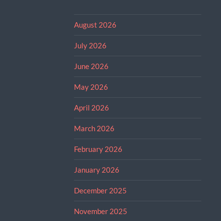
August 2026
July 2026
June 2026
May 2026
April 2026
March 2026
February 2026
January 2026
December 2025
November 2025