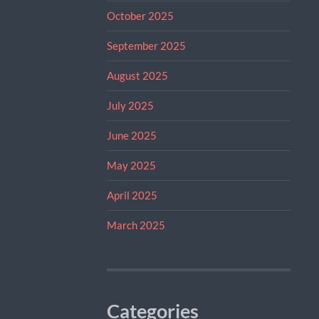
October 2025
September 2025
August 2025
July 2025
June 2025
May 2025
April 2025
March 2025
Categories