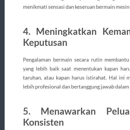
menikmati sensasi dan keseruan bermain mesin s
4. Meningkatkan Kema
Keputusan
Pengalaman bermain secara rutin membant
yang lebih baik saat menentukan kapan har
taruhan, atau kapan harus istirahat. Hal i
lebih profesional dan bertanggung jawab dalam 
5. Menawarkan Pelu
Konsisten