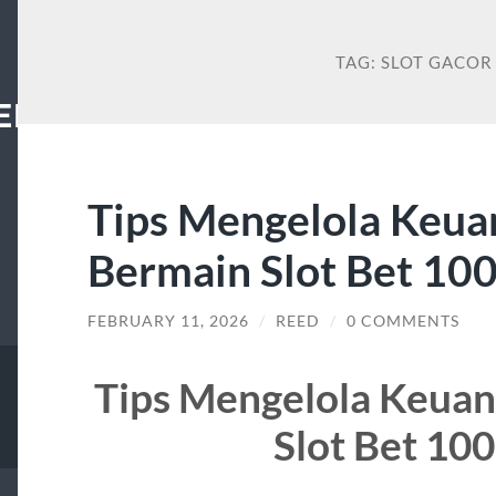
TAG:
SLOT GACOR
EET.COM
Tips Mengelola Keua
Bermain Slot Bet 10
FEBRUARY 11, 2026
/
REED
/
0 COMMENTS
Tips Mengelola Keuan
Slot Bet 10