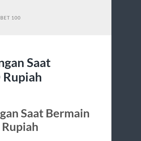
 BET 100
ngan Saat
0 Rupiah
gan Saat Bermain
0 Rupiah