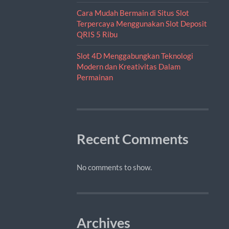
Cara Mudah Bermain di Situs Slot
Terpercaya Menggunakan Slot Deposit
QRIS 5 Ribu
Slot 4D Menggabungkan Teknologi
Modern dan Kreativitas Dalam
Permainan
Recent Comments
No comments to show.
Archives