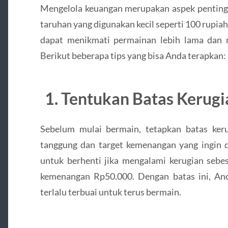
Mengelola keuangan merupakan aspek penting 
taruhan yang digunakan kecil seperti 100 rupia
dapat menikmati permainan lebih lama dan m
Berikut beberapa tips yang bisa Anda terapkan:
1. Tentukan Batas Kerug
Sebelum mulai bermain, tetapkan batas ker
tanggung dan target kemenangan yang ingin 
untuk berhenti jika mengalami kerugian sebe
kemenangan Rp50.000. Dengan batas ini, An
terlalu terbuai untuk terus bermain.