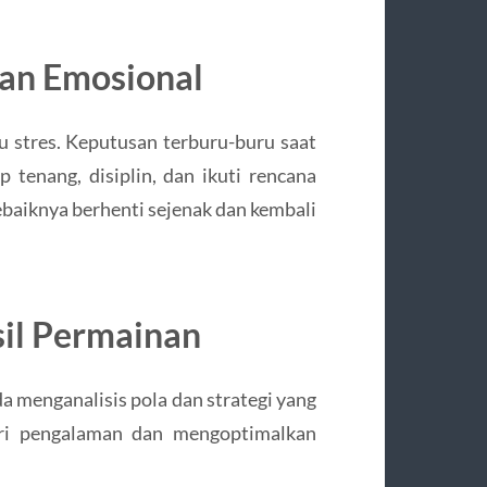
san Emosional
u stres. Keputusan terburu-buru saat
 tenang, disiplin, dan ikuti rencana
ebaiknya berhenti sejenak dan kembali
sil Permainan
a menganalisis pola dan strategi yang
dari pengalaman dan mengoptimalkan