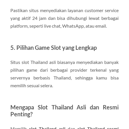
Pastikan situs menyediakan layanan customer service
yang aktif 24 jam dan bisa dihubungi lewat berbagai
platform, seperti live chat, WhatsApp, atau email.
5. Pilihan Game Slot yang Lengkap
Situs slot Thailand asli biasanya menyediakan banyak
pilihan game dari berbagai provider terkenal yang
servernya berbasis Thailand, sehingga kamu bisa
memilih sesuai selera.
Mengapa Slot Thailand Asli dan Resmi
Penting?
Memilih
slot Thailand asli
dan
slot Thailand resmi