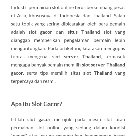
Industri permainan slot online terus berkembang pesat
di Asia, khususnya di Indonesia dan Thailand. Salah
satu topik yang sering dibicarakan oleh para pemain
adalah
slot gacor
dan
situs Thailand slot
yang
dianggap memberikan pengalaman bermain lebih
menguntungkan. Pada artikel ini, kita akan mengupas
tuntas mengenai
slot server Thailand
, termasuk
mengapa banyak pemain memilih
slot server Thailand
gacor
, serta tips memilih
situs slot Thailand
yang
terpercaya dan resmi.
Apa Itu Slot Gacor?
Istilah
slot gacor
merujuk pada mesin slot atau
permainan slot online yang sedang dalam kondisi
“panas” atau sering memberikan kemenangan besar